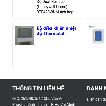
Độ Quạt Resideo
(Honeywell Home)
RTF428WNM tích hợp
Modbus RTU, giúp điều
chỉnh van và quạt hiệu
quả, tối ưu năng lượng
Bộ điều khiển nhiệt
cho hệ thống cuộn dây
độ Thermotat
quạt
Honeywell
TFM228KN/U
THÔNG TIN LIÊN HỆ
DANH 
Đ/C: 261/40/5/12 Chu Văn An,
Điện dân d
Phường Bình Thạnh TP. Hồ Chí Minh