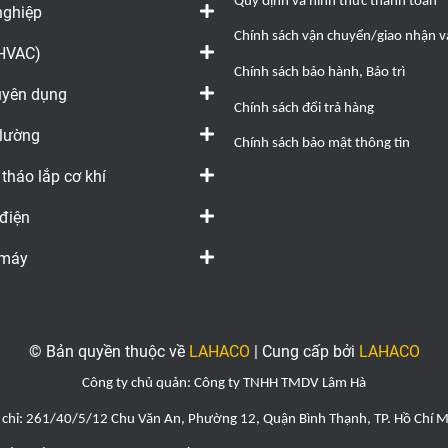
Quy định và hình thức thanh toán
nghiệp
Chính sách vận chuyển/giao nhận và
(HVAC)
Chính sách bảo hành, Bảo trì
huyên dụng
Chính sách đổi trả hàng
 lường
Chính sách bảo mật thông tin
 tháo lắp cơ khí
 điện
 máy
© Bản quyền thuộc về
LAHACO
|
Cung cấp bởi
LAHACO
Công ty chủ quản: Công ty TNHH TMDV Lâm Hà
 chỉ: 261/40/5/12 Chu Văn An, Phường 12, Quận Bình Thạnh, TP. Hồ Chí 