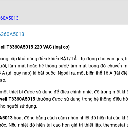
6360A5013
T6360A5013
ell T6360A5013 220 VAC (loại cơ)
 cung cấp khả năng điều khiển BẬT/TẮT tự động cho van gas, 
g sưởi, làm mát hoặc hệ thống sưởi/làm mát trong đó chuyển 
 A (tải quy nạp) là bắt buộc. Ngoài ra, một biến thể 16 A (tải điệ
cao.
à một thiết bị được sử dụng để điều chỉnh nhiệt độ trong một k
ywell T6360A5013
thường được sử dụng trong hệ thống điều h
 cho người sử dụng.
0A5013
hoạt động bằng cách cảm nhận nhiệt độ hiện tại của kh
ớc. Nếu nhiệt độ hiện tại cao hơn giá trị thiết lập, thermostat 