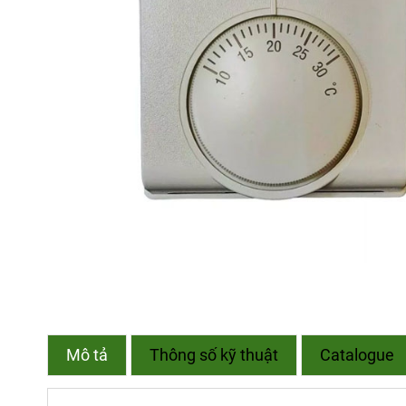
Mô tả
Thông số kỹ thuật
Catalogue