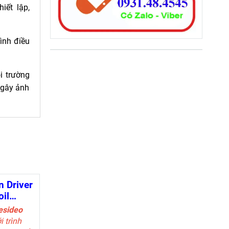
iết lập,
ình điều
i trường
 gây ảnh
n Driver
il
esideo
i trình