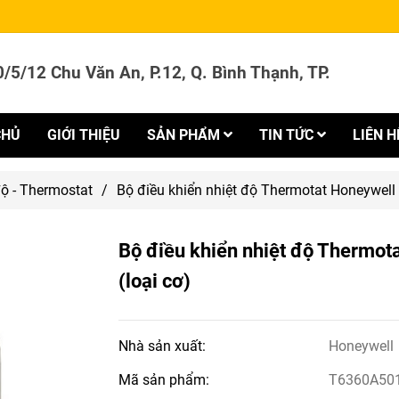
/5/12 Chu Văn An, P.12, Q. Bình Thạnh, TP.
CHỦ
GIỚI THIỆU
SẢN PHẨM
TIN TỨC
LIÊN H
độ - Thermostat
/
Bộ điều khiển nhiệt độ Thermotat Honeywell
Bộ điều khiển nhiệt độ Thermo
(loại cơ)
Nhà sản xuất:
Honeywell
Mã sản phẩm:
T6360A50