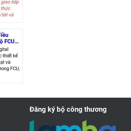
 giao tiếp
 thức
/tắt và
 3 tốc độ
điều
độ FCU
TF228WN
ital
 thiết kế
ạt và
trong FCU,
, sưởi,
ió
 bằng tay
 cấp
Đăng ký bộ công thương