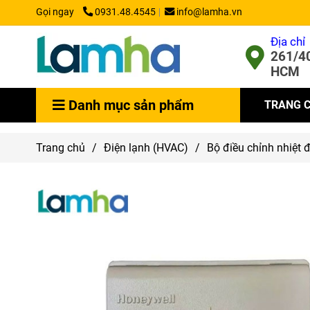
Gọi ngay
0931.48.4545
info@lamha.vn
Địa chỉ
261/40
HCM
Danh mục sản phẩm
TRANG 
Trang chủ
/
Điện lạnh (HVAC)
/
Bộ điều chỉnh nhiệt 