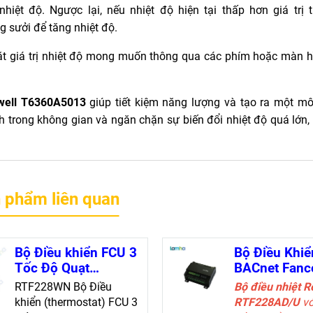
ệt độ. Ngược lại, nếu nhiệt độ hiện tại thấp hơn giá trị th
g sưởi để tăng nhiệt độ.
ặt giá trị nhiệt độ mong muốn thông qua các phím hoặc màn h
ywell T6360A5013
giúp tiết kiệm năng lượng và tạo ra một mô
nh trong không gian và ngăn chặn sự biến đổi nhiệt độ quá lớn,
 phẩm liên quan
Bộ Điều khiển FCU 3
Bộ Điều Khiể
Tốc Độ Quạt
BACnet Fanco
Resideo RTF228WN
Resideo
RTF228WN Bộ Điều
Bộ điều nhiệt R
với Chức Năng Tiết
RFT228AD/U
khiển (thermostat) FCU 3
RTF228AD/U
vớ