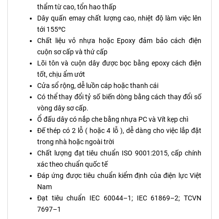
thẩm từ cao, tổn hao thấp
Dây quấn emay chất lượng cao, nhiệt độ làm việc lên
tới 155ºC
Chất liệu vỏ nhựa hoặc Epoxy đảm bảo cách điện
cuộn sơ cấp và thứ cấp
Lõi tôn và cuộn dây được bọc bằng epoxy cách điện
tốt, chịu ẩm ướt
Cửa sổ rộng, dễ luồn cáp hoặc thanh cái
Có thể thay đổi tỷ số biến dòng bằng cách thay đổi số
vòng dây sơ cấp.
Ổ đấu dây có nắp che bằng nhựa PC và Vít kẹp chì
Đế thép có 2 lỗ ( hoặc 4 lỗ ), dễ dàng cho việc lắp đặt
trong nhà hoặc ngoài trời
Chất lượng đạt tiêu chuẩn ISO 9001:2015, cấp chính
xác theo chuẩn quốc tế
Đáp ứng được tiêu chuẩn kiểm định của điện lực Việt
Nam
Đạt tiêu chuẩn IEC 60044–1; IEC 61869–2; TCVN
7697–1