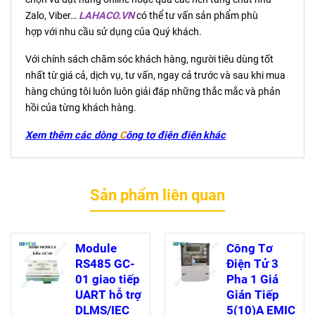
Zalo, Viber…
LAHACO.VN
có thể tư vấn sản phẩm phù
hợp với nhu cầu sử dụng của Quý khách.
Với chính sách chăm sóc khách hàng, người tiêu dùng tốt
nhất từ giá cả, dịch vụ, tư vấn, ngay cả trước và sau khi mua
hàng chúng tôi luôn luôn giải đáp những thắc mắc và phản
hồi của từng khách hàng.
Xem thêm các dòng
C
ông tơ điện
điện
khác
Sản phẩm liên quan
Module
Công Tơ
RS485 GC-
Điện Tử 3
01 giao tiếp
Pha 1 Giá
UART hỗ trợ
Gián Tiếp
DLMS/IEC
5(10)A EMIC