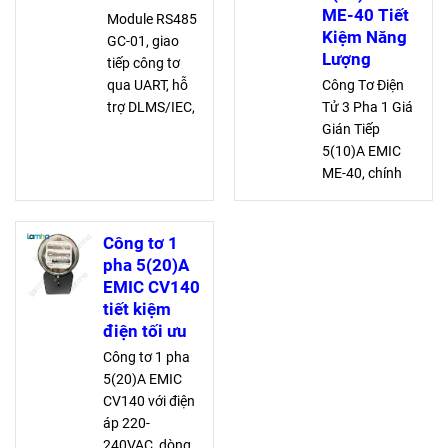
ME-40 Tiết
Module RS485
Kiệm Năng
GC-01, giao
Lượng
tiếp công tơ
qua UART, hỗ
Công Tơ Điện
trợ DLMS/IEC,
Tử 3 Pha 1 Giá
hoạt động 7V-
Gián Tiếp
15V, kết nối tối
5(10)A EMIC
đa 32 thiết bị,
ME-40, chính
mở rộng qua
xác cao cấp,
repeater,
điện áp 3 x
chuẩn RS485 2
57,5/100 -
Công tơ 1
dây
240/415V, dòng
pha 5(20)A
điện định mức
EMIC CV140
5A, quá tải 10A,
tiết kiệm
tiết kiệm và hiệu
điện tối ưu
quả
Công tơ 1 pha
5(20)A EMIC
CV140 với điện
áp 220-
240VAC, dòng