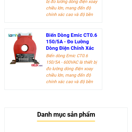
bị đo lường dòng điện xoay
chiều lớn, mang đến độ
chính xác cao và độ bền
vượt trội. Sản phẩm lý
tưởng cho các kỹ sư điện
và doanh nghiệp trong
Biến Dòng Emic CT0.6
ngành công nghiệp điện.
150/5A - Đo Lường
Dòng Điện Chính Xác
Tài liệu kỹ thuật
Biến dòng Emic CT0.6
150/5A - 600VAC là thiết bị
đo lường dòng điện xoay
chiều lớn, mang đến độ
chính xác cao và độ bền
vượt trội. Sản phẩm lý
tưởng cho các kỹ sư điện
và doanh nghiệp trong
ngành công nghiệp điện.
Danh mục sản phẩm
Tài liệu kỹ thuật