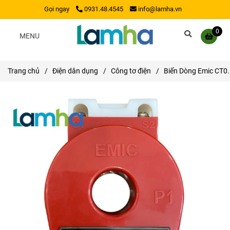
Gọi ngay
0931.48.4545
info@lamha.vn
0
MENU
Trang chủ
/
Điện dân dụng
/
Công tơ điện
/
Biến Dòng Emic CT0.