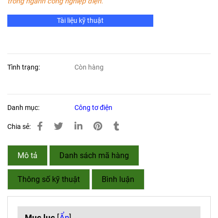
trong ngành công nghiệp điện.
Tài liệu kỹ thuật
Tình trạng:
Còn hàng
Danh mục:
Công tơ điện
Chia sẻ:
Mô tả
Danh sách mã hàng
Thông số kỹ thuật
Bình luận
Mục lục
[
Ẩn
]