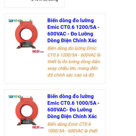
điện danh định
5A, quá tải 20A.
Chính xác cấp
Biến dòng đo lường
2, 900
Emic CT0.6 1200/5A -
vòng/kWh, đo
600VAC - Đo Lường
điện năng hiệu
Dòng Điện Chính Xác
quả, tiết kiệm
Biến dòng đo lường Emic
chi phí
CT0.6 1200/5A - 600VAC
là
thiết bị đo lường dòng điện
xoay chiều lớn, mang đến
độ chính xác cao và độ
bền vượt trội. Sản phẩm lý
tưởng cho các kỹ sư điện
và doanh nghiệp trong
Biến dòng đo lường
ngành công nghiệp điện.
Emic CT0.6 1000/5A -
600VAC- Đo Lường
Tài liệu kỹ thuật
Dòng Điện Chính Xác
Biến dòng Emic CT0.6
1000/5A - 600VAC là thiết