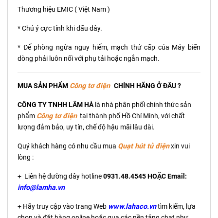
Thương hiệu EMIC ( Việt Nam )
* Chú ý cực tính khi đấu dây.
* Để phòng ngừa nguy hiểm, mạch thứ cấp của Máy biến
dòng phải luôn nối với phụ tải hoặc ngắn mạch.
MUA SẢN PHẨM
C
ông tơ điện
CHÍNH HÃNG Ở ĐÂU ?
CÔNG TY TNHH LÂM HÀ
là nhà phân phối chính thức sản
phẩm
C
ông tơ điện
tại thành phố Hồ Chí Minh, với chất
lượng đảm bảo, uy tín, chế độ hậu mãi lâu dài.
Quý khách hàng có nhu cầu mua
Quạt hút tủ điện
xin vui
lòng :
+ Liên hệ đường dây hotline
0931.48.4545 HOẶC Email:
info@lamha.vn
+ Hãy truy cập vào trang Web
www.lahaco.vn
tìm kiếm, lựa
chọn và đặt hàng online hoặc qua các nền tảng chat như