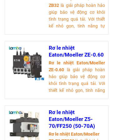
ZB32
là giải pháp hoàn hảo
giúp bảo vệ động cơ khỏi
tình trạng quá tải. Với thiết
kế nhỏ gọn, tính năng tự
động ngắt điện và khả năng
hoạt động ổn định trong
nhiều môi trường, sản phẩm
Rơ le nhiệt
này không chỉ tiết kiệm chi
Eaton/Moeller ZE-0.60
phí mà còn nâng cao hiệu
Rơ le nhiệt Eaton/Moeller
suất làm việc.
ZE-0.60
là giải pháp hoàn
Tải tài liệu kỹ thuật
hảo giúp bảo vệ động cơ
khỏi tình trạng quá tải. Với
thiết kế nhỏ gọn, tính năng
tự động ngắt điện và khả
năng hoạt động ổn định
trong nhiều môi trường, sản
Rơ le nhiệt
phẩm này không chỉ tiết
Eaton/Moeller Z5-
kiệm chi phí mà còn nâng
70/FF250 (50-70A)
cao hiệu suất làm việc.
Rơ le nhiệt Eaton/Moeller
Tải tài liệu kỹ thuật