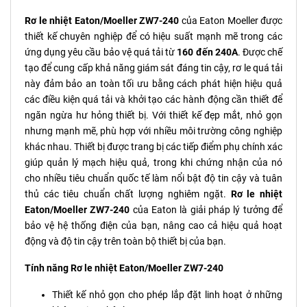
Rơ le nhiệt Eaton/Moeller ΖW7-240
của Eaton Moeller được
thiết kế chuyên nghiệp để có hiệu suất mạnh mẽ trong các
ứng dụng yêu cầu bảo vệ quá tải từ
160 đến 240A
. Được chế
tạo để cung cấp khả năng giám sát đáng tin cậy, rơ le quá tải
này đảm bảo an toàn tối ưu bằng cách phát hiện hiệu quả
các điều kiện quá tải và khởi tạo các hành động cần thiết để
ngăn ngừa hư hỏng thiết bị. Với thiết kế đẹp mắt, nhỏ gọn
nhưng mạnh mẽ, phù hợp với nhiều môi trường công nghiệp
khác nhau. Thiết bị được trang bị các tiếp điểm phụ chính xác
giúp quản lý mạch hiệu quả, trong khi chứng nhận của nó
cho nhiều tiêu chuẩn quốc tế làm nổi bật độ tin cậy và tuân
thủ các tiêu chuẩn chất lượng nghiêm ngặt.
Rơ le nhiệt
Eaton/Moeller ΖW7-240
của Eaton là giải pháp lý tưởng để
bảo vệ hệ thống điện của bạn, nâng cao cả hiệu quả hoạt
động và độ tin cậy trên toàn bộ thiết bị của bạn.
Tính năng Rơ le nhiệt Eaton/Moeller ΖW7-240
Thiết kế nhỏ gọn cho phép lắp đặt linh hoạt ở những