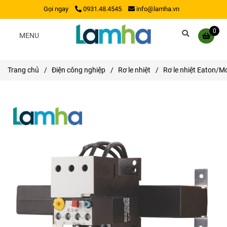
Gọi ngay
0931.48.4545
info@lamha.vn
0
MENU
Trang chủ
/
Điện công nghiệp
/
Rơ le nhiệt
/
Rơ le nhiệt Eaton/M