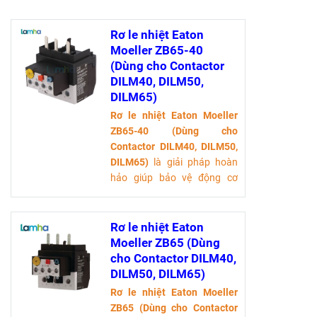
Rơ le nhiệt Eaton
Moeller ZB65-40
(Dùng cho Contactor
DILM40, DILM50,
DILM65)
Rơ le nhiệt Eaton Moeller
ZB65-40 (Dùng cho
Contactor DILM40, DILM50,
DILM65)
là giải pháp hoàn
hảo giúp bảo vệ động cơ
khỏi tình trạng quá tải. Với
thiết kế nhỏ gọn, tính năng
tự động ngắt điện và khả
Rơ le nhiệt Eaton
năng hoạt động ổn định
Moeller ZB65 (Dùng
trong nhiều môi trường, sản
cho Contactor DILM40,
phẩm này không chỉ tiết
DILM50, DILM65)
kiệm chi phí mà còn nâng
Rơ le nhiệt Eaton Moeller
cao hiệu suất làm việc.
ZB65 (Dùng cho Contactor