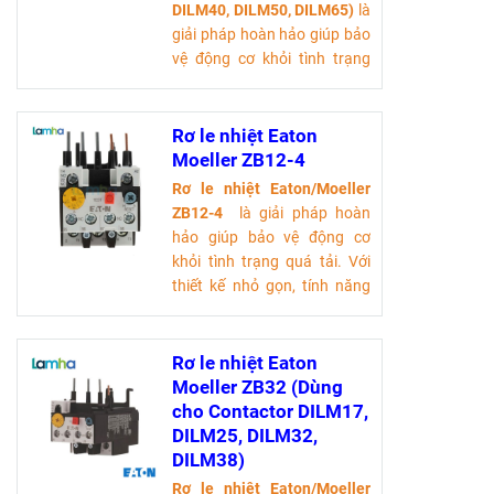
Tải tài liệu kỹ thuật
DILM40, DILM50, DILM65)
là
giải pháp hoàn hảo giúp bảo
vệ động cơ khỏi tình trạng
quá tải. Với thiết kế nhỏ gọn,
tính năng tự động ngắt điện
và khả năng hoạt động ổn
Rơ le nhiệt Eaton
định trong nhiều môi trường,
Moeller ZB12-4
sản phẩm này không chỉ tiết
Rơ le nhiệt Eaton/Moeller
kiệm chi phí mà còn nâng
ZB12-4
là giải pháp hoàn
cao hiệu suất làm việc.
hảo giúp bảo vệ động cơ
Tải tài liệu kỹ thuật
khỏi tình trạng quá tải. Với
thiết kế nhỏ gọn, tính năng
tự động ngắt điện và khả
năng hoạt động ổn định
trong nhiều môi trường, sản
Rơ le nhiệt Eaton
phẩm này không chỉ tiết
Moeller ZB32 (Dùng
kiệm chi phí mà còn nâng
cho Contactor DILM17,
cao hiệu suất làm việc.
DILM25, DILM32,
Tải tài liệu kỹ thuật
DILM38)
Rơ le nhiệt Eaton/Moeller