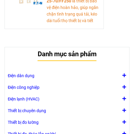
Z5-70/FF250
là thiết bị bảo
vệ điện hoàn hảo, giúp ngăn
chặn tình trạng quá tải, kéo
dài tuổi thọ thiết bị và tiết
kiệm chi phí sửa chữa. Với
tính năng dễ sử dụng và độ
tin cậy cao, sản phẩm này là
lựa chọn lý tưởng cho mọi hệ
Danh mục sản phẩm
thống điện trong ngành
công nghiệp.
Tải tài liệu kỹ thuật
Điện dân dụng
Điện công nghiệp
Điện lạnh (HVAC)
Thiết bị chuyên dụng
Thiết bị đo lường