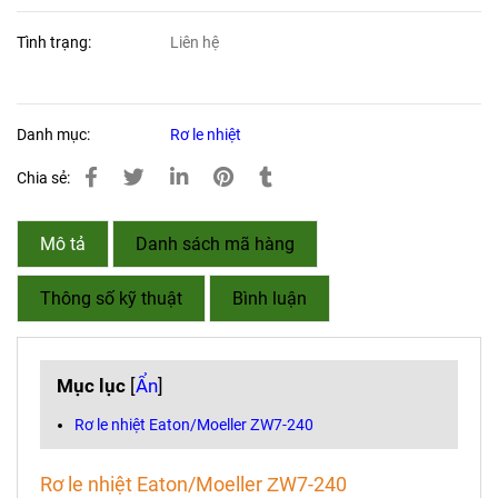
Tình trạng:
Liên hệ
Danh mục:
Rơ le nhiệt
Chia sẻ:
Mô tả
Danh sách mã hàng
Thông số kỹ thuật
Bình luận
Mục lục
[
Ẩn
]
Rơ le nhiệt Eaton/Moeller ΖW7-240
Rơ le nhiệt Eaton/Moeller ΖW7-240