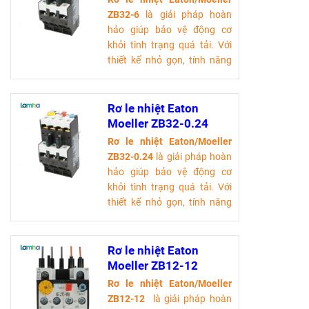
ZB32-6
là giải pháp hoàn
hảo giúp bảo vệ động cơ
khỏi tình trạng quá tải. Với
thiết kế nhỏ gọn, tính năng
tự động ngắt điện và khả
năng hoạt động ổn định
trong nhiều môi trường, sản
Rơ le nhiệt Eaton
phẩm này không chỉ tiết
Moeller ZB32-0.24
kiệm chi phí mà còn nâng
Rơ le nhiệt Eaton/Moeller
cao hiệu suất làm việc.
ZB32-0.24
là giải pháp hoàn
Tải tài liệu kỹ thuật
hảo giúp bảo vệ động cơ
khỏi tình trạng quá tải. Với
thiết kế nhỏ gọn, tính năng
tự động ngắt điện và khả
năng hoạt động ổn định
trong nhiều môi trường, sản
Rơ le nhiệt Eaton
phẩm này không chỉ tiết
Moeller ZB12-12
kiệm chi phí mà còn nâng
Rơ le nhiệt Eaton/Moeller
cao hiệu suất làm việc.
ZB12-12
là giải pháp hoàn