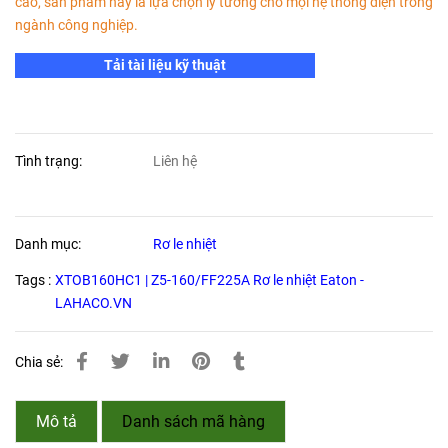
cao, sản phẩm này là lựa chọn lý tưởng cho mọi hệ thống điện trong
ngành công nghiệp.
Tải tài liệu kỹ thuật
Tình trạng:
Liên hệ
Danh mục:
Rơ le nhiệt
Tags :
XTOB160HC1 | Z5-160/FF225A Rơ le nhiệt Eaton -
LAHACO.VN
Chia sẻ:
Mô tả
Danh sách mã hàng