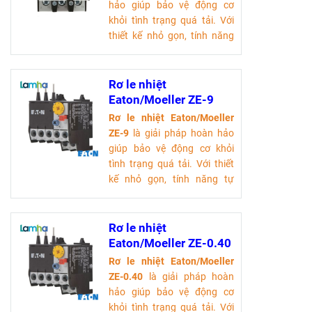
Tải tài liệu kỹ thuật
hảo giúp bảo vệ động cơ
khỏi tình trạng quá tải. Với
thiết kế nhỏ gọn, tính năng
tự động ngắt điện và khả
năng hoạt động ổn định
trong nhiều môi trường, sản
Rơ le nhiệt
phẩm này không chỉ tiết
Eaton/Moeller ZE-9
kiệm chi phí mà còn nâng
Rơ le nhiệt Eaton/Moeller
cao hiệu suất làm việc.
ZE-9
là giải pháp hoàn hảo
Tải tài liệu kỹ thuật
giúp bảo vệ động cơ khỏi
tình trạng quá tải. Với thiết
kế nhỏ gọn, tính năng tự
động ngắt điện và khả năng
hoạt động ổn định trong
nhiều môi trường, sản phẩm
Rơ le nhiệt
này không chỉ tiết kiệm chi
Eaton/Moeller ZE-0.40
phí mà còn nâng cao hiệu
Rơ le nhiệt Eaton/Moeller
suất làm việc.
ZE-0.40
là giải pháp hoàn
Tải tài liệu kỹ thuật
hảo giúp bảo vệ động cơ
khỏi tình trạng quá tải. Với