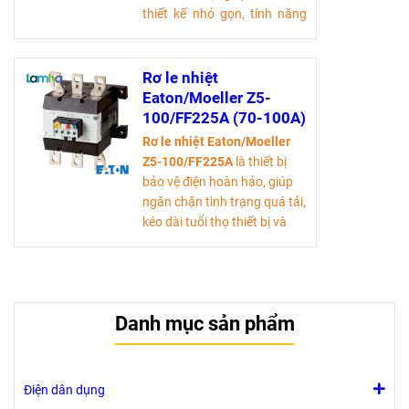
thiết kế nhỏ gọn, tính năng
tự động ngắt điện và khả
năng hoạt động ổn định
trong nhiều môi trường, sản
Rơ le nhiệt
phẩm này không chỉ tiết
Eaton/Moeller Z5-
kiệm chi phí mà còn nâng
100/FF225A (70-100A)
cao hiệu suất làm việc.
Rơ le nhiệt Eaton/Moeller
Tải tài liệu kỹ thuật
Z5-100/FF225A
là thiết bị
bảo vệ điện hoàn hảo, giúp
ngăn chặn tình trạng quá tải,
kéo dài tuổi thọ thiết bị và
tiết kiệm chi phí sửa chữa.
Với tính năng dễ sử dụng và
độ tin cậy cao, sản phẩm
này là lựa chọn lý tưởng cho
Danh mục sản phẩm
mọi hệ thống điện trong
ngành công nghiệp.
Tải tài liệu kỹ thuật
Điện dân dụng