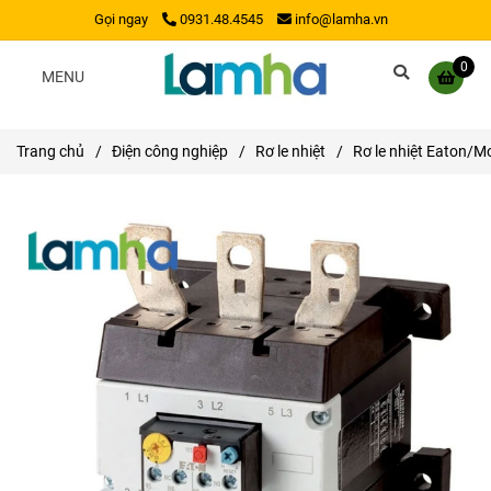
Gọi ngay
0931.48.4545
info@lamha.vn
0
MENU
Trang chủ
/
Điện công nghiệp
/
Rơ le nhiệt
/
Rơ le nhiệt Eaton/M