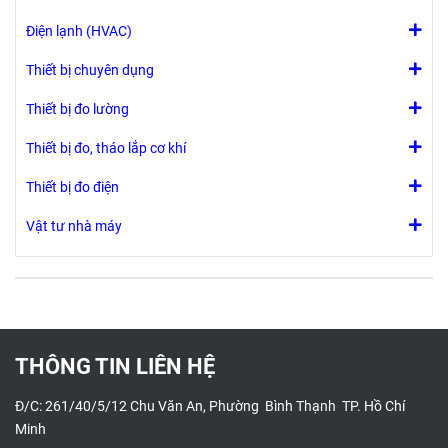
Điện lạnh (HVAC)
Thiết bị chuyên dụng
Thiết bị đo lường
Thiết bị đo, tháo lắp cơ khí
Thiết bị đo điện
Vật tư nhà máy
THÔNG TIN LIÊN HỆ
Đ/C: 261/40/5/12 Chu Văn An, Phường Bình Thạnh TP. Hồ Chí
Minh