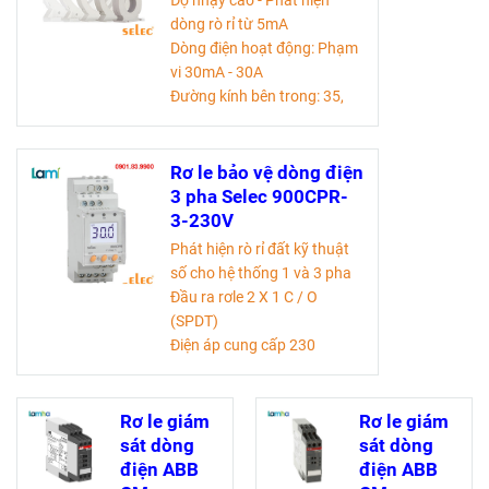
Độ nhạy cao - Phát hiện
dòng rò rỉ từ 5mA
Dòng điện hoạt động: Phạm
vi 30mA - 30A
Đường kính bên trong: 35,
70, 120, 210, 310mm
Lắp bảng điều khiển.
Rơ le bảo vệ dòng điện
Tài liệu kỹ thuật
3 pha Selec 900CPR-
3-230V
Phát hiện rò rỉ đất kỹ thuật
số cho hệ thống 1 và 3 pha
Đầu ra rơle 2 X 1 C / O
(SPDT)
Điện áp cung cấp 230
VAC±15% & 110V AC±15%
Lắp thanh ray DIN
Chứng nhận CE
Rơ le giám
Rơ le giám
sát dòng
sát dòng
Tài liệu kỹ thuật
điện ABB
điện ABB