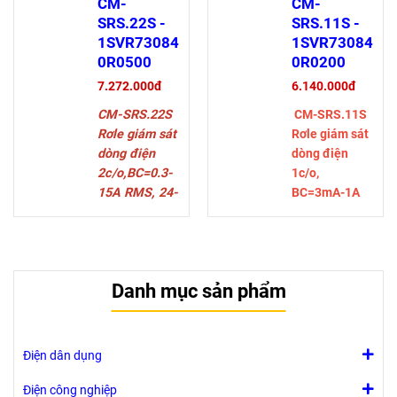
CM-
CM-
SRS.22S -
SRS.11S -
1SVR73084
1SVR73084
0R0500
0R0200
7.272.000đ
6.140.000đ
CM-SRS.22S
CM-SRS.11S
Rơle giám sát
Rơle giám sát
dòng điện
dòng điện
2c/o,BC=0.3-
1c/o,
15A RMS, 24-
BC=3mA-1A
240VAC/DC
RMS, 24-
240VAC/DC
Danh mục sản phẩm
Điện dân dụng
Điện công nghiệp