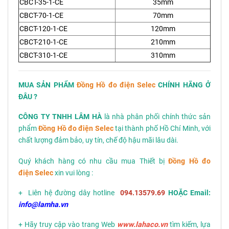
CBCT-35-1-CE
35mm
CBCT-70-1-CE
70mm
CBCT-120-1-CE
120mm
CBCT-210-1-CE
210mm
CBCT-310-1-CE
310mm
MUA SẢN PHẨM
Đồng Hồ đo điện Selec
CHÍNH HÃNG Ở
ĐÂU ?
CÔNG TY TNHH LÂM HÀ
là nhà phân phối chính thức sản
phẩm
Đồng Hồ đo điện Selec
tại thành phố Hồ Chí Minh, với
chất lượng đảm bảo, uy tín, chế độ hậu mãi lâu dài.
Quý khách hàng có nhu cầu mua Thiết bị
Đồng Hồ đo
điện Selec
xin vui lòng :
+ Liên hệ đường dây hotline
094.13579.69
HOẶC Email:
info@lamha.vn
+ Hãy truy cập vào trang Web
www.lahaco.vn
tìm kiếm, lựa