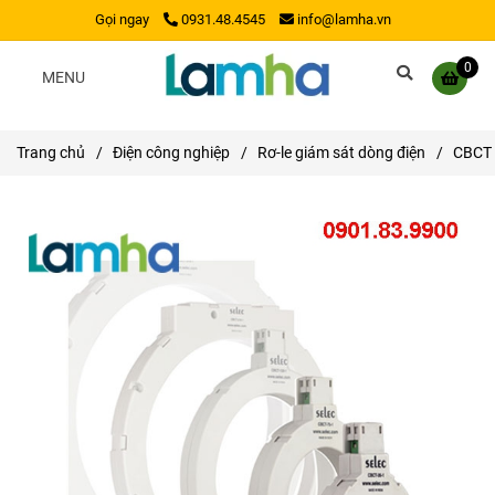
Gọi ngay
0931.48.4545
info@lamha.vn
0
MENU
Trang chủ
/
Điện công nghiệp
/
Rơ-le giám sát dòng điện
/
CBCT 