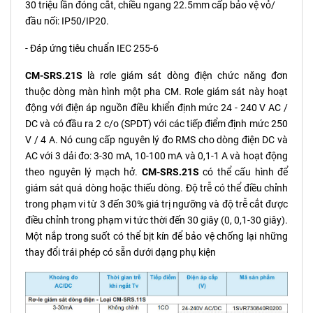
30 triệu lần đóng cắt, chiều ngang 22.5mm cấp bảo vệ vỏ/
đầu nối: IP50/IP20.
- Đáp ứng tiêu chuẩn IEC 255-6
CM-SRS.21S
là rơle giám sát dòng điện chức năng đơn
thuộc dòng màn hình một pha CM. Rơle giám sát này hoạt
động với điện áp nguồn điều khiển định mức 24 - 240 V AC /
DC và có đầu ra 2 c/o (SPDT) với các tiếp điểm định mức 250
V / 4 A. Nó cung cấp nguyên lý đo RMS cho dòng điện DC và
AC với 3 dải đo: 3-30 mA, 10-100 mA và 0,1-1 A và hoạt động
theo nguyên lý mạch hở.
CM-SRS.21S
có thể cấu hình để
giám sát quá dòng hoặc thiếu dòng. Độ trễ có thể điều chỉnh
trong phạm vi từ 3 đến 30% giá trị ngưỡng và độ trễ cắt được
điều chỉnh trong phạm vi tức thời đến 30 giây (0, 0,1-30 giây).
Một nắp trong suốt có thể bịt kín để bảo vệ chống lại những
thay đổi trái phép có sẵn dưới dạng phụ kiện