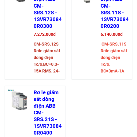
CM-
CM-
SRS.12S -
SRS.11S -
1SVR73084
1SVR73084
0R0300
0R0200
7.272.000đ
6.140.000đ
CM-SRS.12S
CM-SRS.11S
Rơle giám sát
Rơle giám sát
dòng điện
dòng điện
1c/o,BC=0.3-
1c/o,
15A RMS, 24-
BC=3mA-1A
240VAC/DC
RMS, 24-
240VAC/DC
Rơ le giám
sát dòng
điện ABB
CM-
SRS.21S -
1SVR73084
0R0400