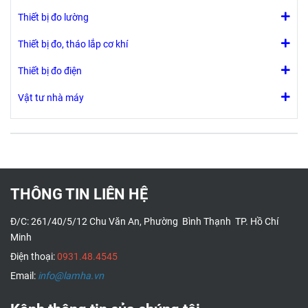
Thiết bị đo lường
Thiết bị đo, tháo lắp cơ khí
Thiết bị đo điện
Vật tư nhà máy
THÔNG TIN LIÊN HỆ
Đ/C: 261/40/5/12 Chu Văn An, Phường Bình Thạnh TP. Hồ Chí
Minh
Điện thoại:
0931.48.4545
Email:
info@lamha.vn