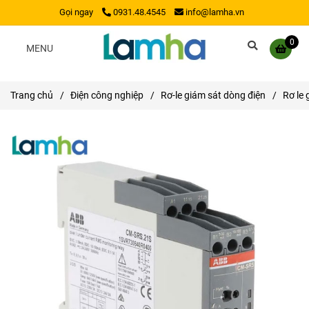
Gọi ngay
0931.48.4545
info@lamha.vn
0
MENU
Trang chủ
/
Điện công nghiệp
/
Rơ-le giám sát dòng điện
/
Rơ le