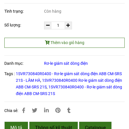
Tình trạng:
Còn hàng
Số lượng:
Thêm vào giỏ hàng
Danh mục:
Rơ-le giám sát dòng điện
Tags :
1SVR730840R0400 - Rơ-le giám sát dòng điện ABB CM-SRS
21S - LÂM HÀ
,
1SVR730840R0400 Rơ-le giám sát dòng điện
ABB CM-SRS 21S
,
1SVR730840R0400 - Rơ-le giám sát dòng
điện ABB CM-SRS 21S
Chia sẻ:
Mô tả
Thông số kỹ thuật
Catalogue