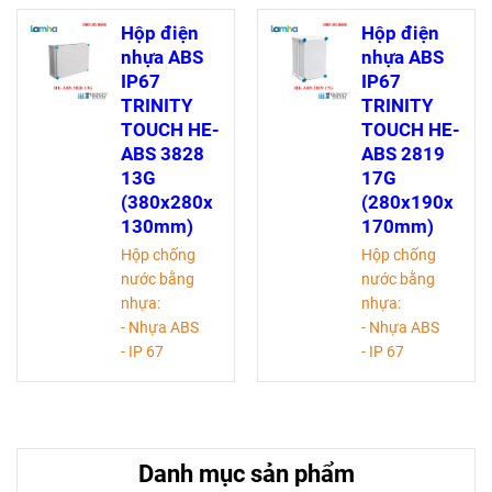
Hộp điện
Hộp điện
nhựa ABS
nhựa ABS
IP67
IP67
TRINITY
TRINITY
TOUCH HE-
TOUCH HE-
ABS 3828
ABS 2819
13G
17G
(380x280x
(280x190x
130mm)
170mm)
Hộp chống
Hộp chống
nước bằng
nước bằng
nhựa:
nhựa:
- Nhựa ABS
- Nhựa ABS
- IP 67
- IP 67
- Chịu được lực
- Chịu được lực
va đập IK08
va đập IK08
- Màu: Xám
- Màu: Xám
(RAL 7035)
(RAL 7035)
Danh mục sản phẩm
- Dãy nhiệt độ
- Dãy nhiệt độ