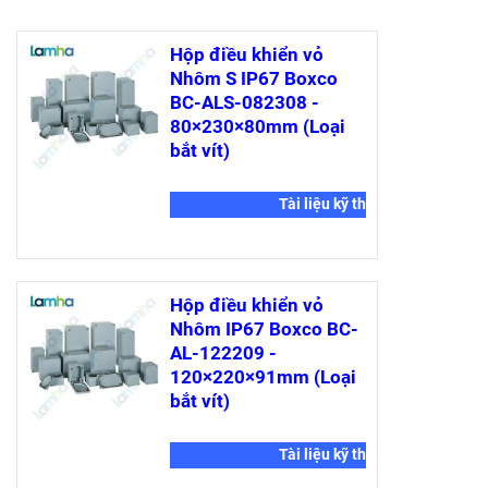
Hộp điều khiển vỏ
Nhôm S IP67 Boxco
BC-ALS-082308 -
80×230×80mm (Loại
bắt vít)
Tài liệu kỹ thuật
Hộp điều khiển vỏ
Nhôm IP67 Boxco BC-
AL-122209 -
120×220×91mm (Loại
bắt vít)
Tài liệu kỹ thuật