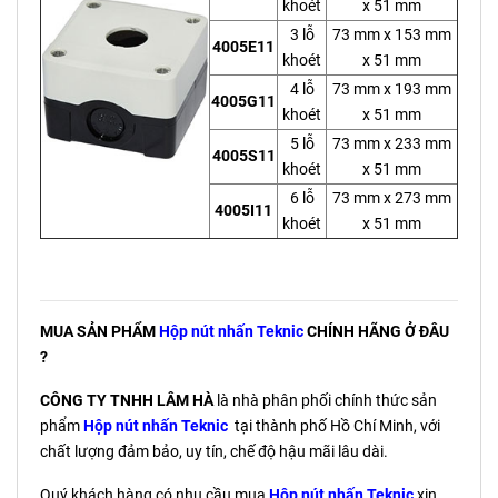
khoét
x 51 mm
3 lỗ
73 mm x 153 mm
4005E11
khoét
x 51 mm
4 lỗ
73 mm x 193 mm
4005G11
khoét
x 51 mm
5 lỗ
73 mm x 233 mm
4005S11
khoét
x 51 mm
6 lỗ
73 mm x 273 mm
4005I11
khoét
x 51 mm
MUA SẢN PHẨM
Hộp nút nhấn Teknic
CHÍNH HÃNG Ở ĐÂU
?
CÔNG TY TNHH LÂM HÀ
là nhà phân phối chính thức sản
phẩm
Hộp nút nhấn Teknic
tại thành phố Hồ Chí Minh, với
chất lượng đảm bảo, uy tín, chế độ hậu mãi lâu dài.
Quý khách hàng có nhu cầu mua
Hộp nút nhấn Teknic
xin