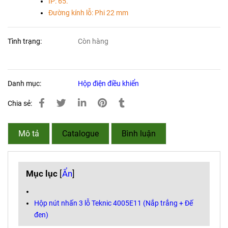
IP: 65.
Đường kính lỗ: Phi 22 mm
Tình trạng:
Còn hàng
Danh mục:
Hộp điện điều khiển
Chia sẻ:
Mô tả
Catalogue
Bình luận
Mục lục
[
Ẩn
]
Hộp nút nhấn 3 lỗ Teknic 4005E11 (Nắp trắng + Đế
đen)