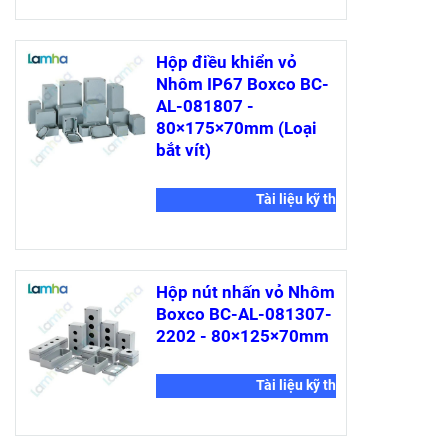
Hộp điều khiển vỏ
Nhôm IP67 Boxco BC-
AL-081807 -
80×175×70mm (Loại
bắt vít)
Tài liệu kỹ thuật
Hộp nút nhấn vỏ Nhôm
Boxco BC-AL-081307-
2202 - 80×125×70mm
Tài liệu kỹ thuật