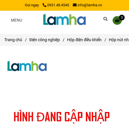
Gọi ngay
0931.48.4545
info@lamha.vn
0
MENU
Trang chủ
/
Điện công nghiệp
/
Hộp điện điều khiển
/
Hộp nút nh