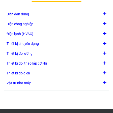
liên tục: -20 tới
liên tục: -20 tới
60 độ C
60 độ C
- Tiêu chuẩn
- Tiêu chuẩn
Điện dân dụng
chống cháy :
chống cháy :
UL 94-HB tại
UL 94-HB tại
Điện công nghiệp
nhiệt độ 650
nhiệt độ 650
Điện lạnh (HVAC)
- Khi cháy
- Khi cháy
không rò rĩ ra
không rò rĩ ra
Thiết bị chuyên dụng
khí Halogen
khí Halogen
- Chống chịu
- Chống chịu
Thiết bị đo lường
được tia UV
được tia UV
Thiết bị đo, tháo lắp cơ khí
Thiết bị đo điện
Vật tư nhà máy