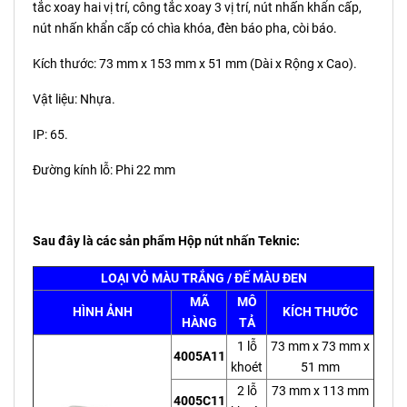
tắc xoay hai vị trí, công tắc xoay 3 vị trí, nút nhấn khẩn cấp,
nút nhấn khẩn cấp có chìa khóa, đèn báo pha, còi báo.
Kích thước: 73 mm x 153 mm x 51 mm (Dài x Rộng x Cao).
Vật liệu: Nhựa.
IP: 65.
Đường kính lỗ: Phi 22 mm
Sau đây là các sản phẩm Hộp nút nhấn Teknic:
LOẠI VỎ MÀU TRẮNG / ĐẾ MÀU ĐEN
MÃ
MÔ
HÌNH ẢNH
KÍCH THƯỚC
HÀNG
TẢ
1 lỗ
73 mm x 73 mm x
4005A11
khoét
51 mm
2 lỗ
73 mm x 113 mm
4005C11