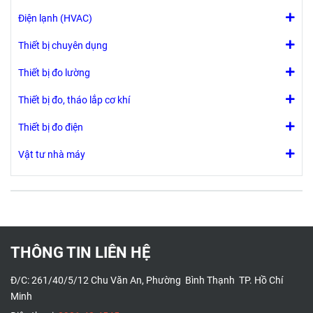
nhiệt độ 650
Điện lạnh (HVAC)
- Khi cháy
không rò rĩ ra
Thiết bị chuyên dụng
khí Halogen
- Chống chịu
Thiết bị đo lường
được tia UV
Thiết bị đo, tháo lắp cơ khí
Thiết bị đo điện
Vật tư nhà máy
THÔNG TIN LIÊN HỆ
Đ/C: 261/40/5/12 Chu Văn An, Phường Bình Thạnh TP. Hồ Chí
Minh