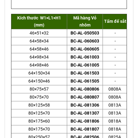
Kích thước W1×L1×H1
Mã hàng Vỏ
Tấm đế sắt
(mm)
nhôm
46×51×32
BC-AL-050503
-
64×58×34
BC-AL-060603
-
64×58×46
BC-AL-060605
-
64×98×34
BC-AL-061003
-
64×98×46
BC-AL-061005
-
64×150×34
BC-AL-061503
-
64×150×46
BC-AL-061505
-
80×75×57
BC-AL-080806
0808A
80×75×70
BC-AL-080807
0808A
80×125×58
BC-AL-081306
0813A
80×125×70
BC-AL-081307
0813A
80×175×60
BC-AL-081806
0818A
80×175×70
BC-AL-081807
0818A
80×250×57
BC-AL-082506
0825A