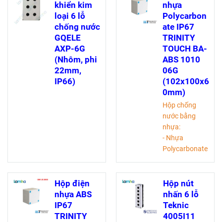
P4PML401,
khiển kim
nhựa
ROTARY
loại 6 lỗ
Polycarbon
SWITCH. Tích
chống nước
ate IP67
hợp nút dừng
GQELE
TRINITY
khẩn cấp, công
AXP-6G
TOUCH BA-
tắc xoay, đạt
(Nhôm, phi
ABS 1010
tiêu chuẩn IP 65
22mm,
06G
IP66)
(102x100x6
0mm)
Hộp chống
nước bằng
nhựa:
- Nhựa
Polycarbonate
- IP 67
- Chịu được lực
va đập IK10
Hộp điện
Hộp nút
- Màu: Xám
nhựa ABS
nhấn 6 lỗ
(RAL 7035)
IP67
Teknic
- Dãy nhiệt độ
TRINITY
4005I11