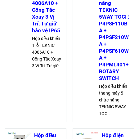
4006A10 +
năng
Công Tắc
TEKNIC
Xoay 3 Vị
5WAY TOCI :
Trí, Tự giữ
P4PSF110B
bảo vệ IP65
A +
P4PSF210W
Hộp điều khiển
A +
1 lỗ TEKNIC
P4PSF610W
4006A10 +
A +
Công Tắc Xoay
P4PML401+
3 Vị Trí, Tự giữ
ROTARY
TEKNIC P2AS2-
SWITCH
3P + 2S2, 2NC,
bảo vệ IP65, đa
Hộp điều khiển
năng và bền bỉ,
thang máy 5
lý tưởng cho
chức năng
môi trường
TEKNIC 5WAY
khắc nghiệt
TOCI:
P4PSF110BA,
P4PSF210WA,
P4PSF610WA,
Hộp điều
Hộp điện