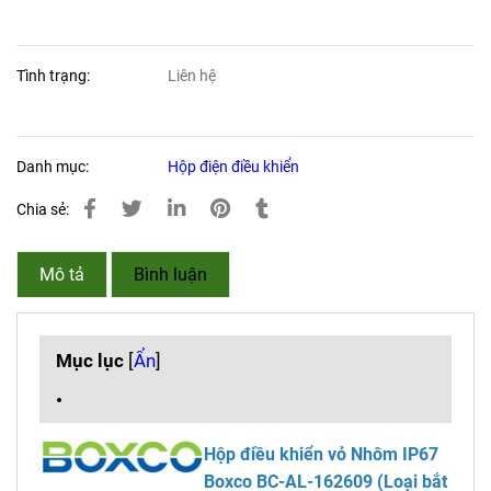
Tình trạng:
Liên hệ
Danh mục:
Hộp điện điều khiển
Chia sẻ:
Mô tả
Bình luận
Mục lục
[
Ẩn
]
Hộp điều khiển vỏ Nhôm IP67
Boxco
BC-AL-162609
(Loại bắt