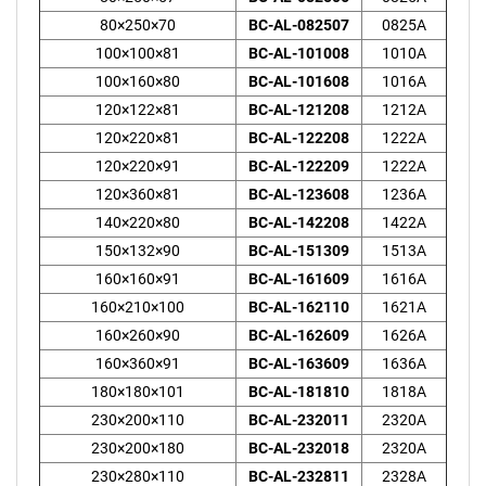
80×250×70
BC-AL-082507
0825A
100×100×81
BC-AL-101008
1010A
100×160×80
BC-AL-101608
1016A
120×122×81
BC-AL-121208
1212A
120×220×81
BC-AL-122208
1222A
120×220×91
BC-AL-122209
1222A
120×360×81
BC-AL-123608
1236A
140×220×80
BC-AL-142208
1422A
150×132×90
BC-AL-151309
1513A
160×160×91
BC-AL-161609
1616A
160×210×100
BC-AL-162110
1621A
160×260×90
BC-AL-162609
1626A
160×360×91
BC-AL-163609
1636A
180×180×101
BC-AL-181810
1818A
230×200×110
BC-AL-232011
2320A
230×200×180
BC-AL-232018
2320A
230×280×110
BC-AL-232811
2328A