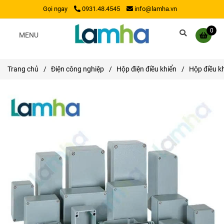
Gọi ngay
0931.48.4545
info@lamha.vn
0
MENU
Trang chủ
/
Điện công nghiệp
/
Hộp điện điều khiển
/
Hộp điều k