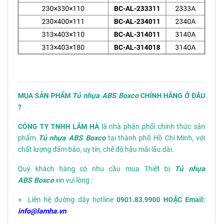
230×330×110
BC-AL-233311
2333A
230×400×111
BC-AL-234011
2340A
313×403×110
BC-AL-314011
3140A
313×403×180
BC-AL-314018
3140A
MUA SẢN PHẨM
Tủ nhựa ABS Boxco
CHÍNH HÃNG Ở ĐÂU
?
CÔNG TY TNHH LÂM HÀ
là nhà phân phối chính thức sản
phẩm
Tủ nhựa ABS Boxco
tại thành phố Hồ Chí Minh, với
chất lượng đảm bảo, uy tín, chế độ hậu mãi lâu dài.
Quý khách hàng có nhu cầu mua Thiết bị
Tủ nhựa
ABS Boxco
xin vui lòng :
+ Liên hệ đường dây hotline
0901.83.9900 HOẶC Email:
info@lamha.vn