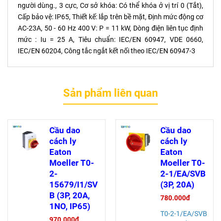
người dùng., 3 cực, Cơ sở khóa: Có thể khóa ở vị trí 0 (Tắt),
Cấp bảo vệ: IP65, Thiết kế: lắp trên bề mặt, Định mức động cơ
AC-23A, 50 - 60 Hz 400 V: P = 11 kW, Dòng điện liên tục định
mức : Iu = 25 A, Tiêu chuẩn: IEC/EN 60947, VDE 0660,
IEC/EN 60204, Công tắc ngắt kết nối theo IEC/EN 60947-3
Sản phẩm liên quan
Cầu dao
Cầu dao
cách ly
cách ly
Eaton
Eaton
Moeller T0-
Moeller T0-
2-
2-1/EA/SVB
15679/I1/SV
(3P, 20A)
B (3P, 20A,
780.000đ
1NO, IP65)
T0-2-1/EA/SVB
970.000đ