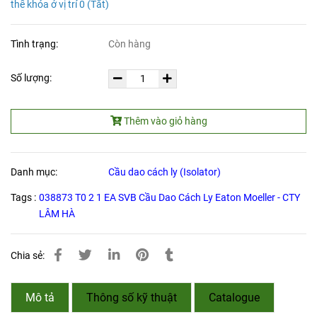
thể khóa ở vị trí 0 (Tắt)
Tình trạng:
Còn hàng
Số lượng:
Thêm vào giỏ hàng
Danh mục:
Cầu dao cách ly (Isolator)
Tags :
038873 T0 2 1 EA SVB Cầu Dao Cách Ly Eaton Moeller - CTY
LÂM HÀ
Chia sẻ:
Mô tả
Thông số kỹ thuật
Catalogue