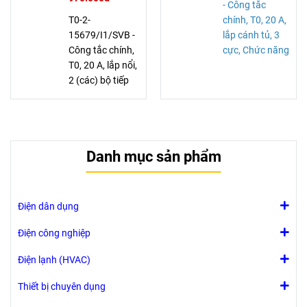
- Công tắc
T0-2-
chính, T0, 20 A,
15679/I1/SVB -
lắp cánh tủ, 3
Công tắc chính,
cực, Chức năng
T0, 20 A, lắp nổi,
tắt khẩn cấp,
2 (các) bộ tiếp
Có tay quay
điểm, 3 cực, 1
màu đỏ và
N/O, Chức năng
vòng khóa màu
tắt khẩn cấp, Có
vàng, Có thể
tay quay màu
khóa ở vị trí 0
Danh mục sản phẩm
đỏ và vòng khóa
(Tắt)
màu vàng, Có
thể khóa ở vị trí
0 (Tắt)
Điện dân dụng
Điện công nghiệp
Điện lạnh (HVAC)
Thiết bị chuyên dụng