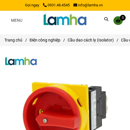
Gọi ngay
0931.48.4545
info@lamha.vn
0
MENU
Trang chủ
/
Điện công nghiệp
/
Cầu dao cách ly (Isolator)
/
Cầu 