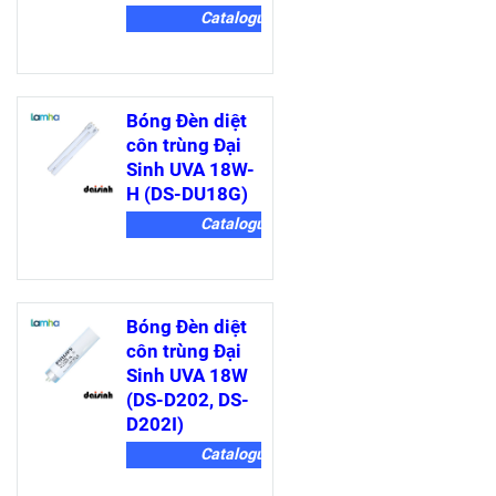
khỏe, tiết kiệm
Catalogue
điện năng và dễ
dàng sử dụng.
Tài liệu kỹ thuật
Bóng Đèn diệt
côn trùng Đại
Sinh UVA 18W-
H (DS-DU18G)
Catalogue
Bóng Đèn diệt
côn trùng Đại
Sinh UVA 18W
(DS-D202, DS-
D202I)
Catalogue