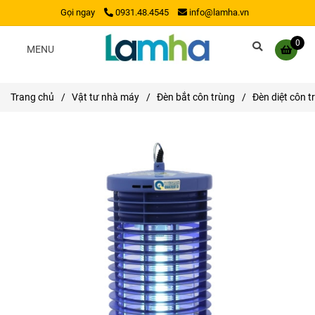
Gọi ngay
0931.48.4545
info@lamha.vn
0
MENU
Trang chủ
/
Vật tư nhà máy
/
Đèn bắt côn trùng
/
Đèn diệt côn t