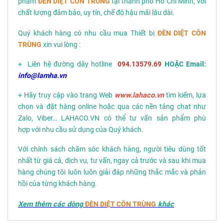
phẩm
ĐÈN DIỆT CÔN TRÙNG
tại thành phố Hồ Chí Minh, với
chất lượng đảm bảo, uy tín, chế độ hậu mãi lâu dài.
Quý khách hàng có nhu cầu mua Thiết bị
ĐÈN DIỆT CÔN
TRÙNG
xin vui lòng :
+ Liên hệ đường dây hotline
094.13579.69
HOẶC Email:
info@lamha.vn
+ Hãy truy cập vào trang Web
www.lahaco.vn
tìm kiếm, lựa
chọn và đặt hàng online hoặc qua các nền tảng chat như
Zalo, Viber… LAHACO.VN có thể tư vấn sản phẩm phù
hợp với nhu cầu sử dụng của Quý khách.
Với chính sách chăm sóc khách hàng, người tiêu dùng tốt
nhất từ giá cả, dịch vụ, tư vấn, ngay cả trước và sau khi mua
hàng chúng tôi luôn luôn giải đáp những thắc mắc và phản
hồi của từng khách hàng.
Xem thêm các dòng
ĐÈN DIỆT CÔN TRÙNG
khác