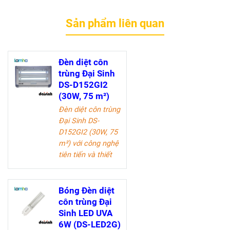
Sản phẩm liên quan
Đèn diệt côn
trùng Đại Sinh
DS-D152GI2
(30W, 75 m²)
Đèn diệt côn trùng
Đại Sinh DS-
D152GI2 (30W, 75
m²)
với công nghệ
tiên tiến và thiết
kế hiện đại, giúp
tiêu diệt hiệu quả
côn trùng trong
Bóng Đèn diệt
không gian lên
côn trùng Đại
đến 75 m². An
Sinh LED UVA
toàn cho sức
6W (DS-LED2G)