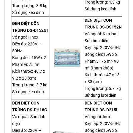
Trọng lượng: 4.3 kg
Trọng lượng: 3.8 kg
Sử dụng keo dính
Sử dụng keo dính
ĐÈN DIỆT CÔN
ĐÈN DIỆT CÔN
TRÙNG DS-DS152N
TRÙNG DS-D152GI
Vỏ ngoài: Kim loại
Vỏ ngoài: Inox
Sơn tĩnh điện
Điện áp: 220V –
Điện áp: 220V-50Hz
50Hz
Bóng đèn:15W x 2
Bóng đèn: 15W x 2
Phạm vi: 75 m²- 90
Phạm vi: 75 m²
m² (tham khảo)
Kích thước: 46.7 x
Kích thước: 47 x 13
9.2 x 28 (cm)
x 33 (cm)
Trọng lượng: 3.7 kg
Trọng lượng: 5.7 kg
Sử dụng keo dính
Sử dụng lưới điện
ĐÈN DIỆT CÔN
ĐÈN DIỆT CÔN
TRÙNG DS-DH18G
TRÙNG DS-D215I
Vỏ ngoài: Sơn tĩnh
Vỏ ngoài: Inox
điện
Điện áp: 220V-50Hz
Điện áp: 220V –
Bóng đèn:15W x 2