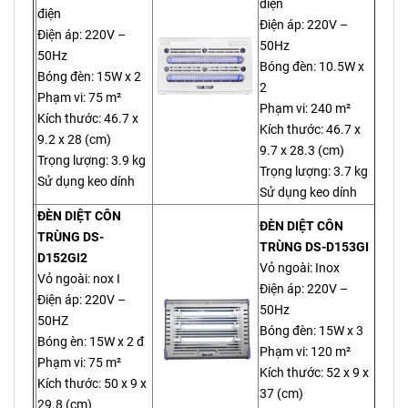
điện
điện
Điện áp: 220V –
Điện áp: 220V –
50Hz
50Hz
Bóng đèn: 10.5W x
Bóng đèn: 15W x 2
2
Phạm vi: 75 m²
Phạm vi: 240 m²
Kích thước: 46.7 x
Kích thước: 46.7 x
9.2 x 28 (cm)
9.7 x 28.3 (cm)
Trọng lượng: 3.9 kg
Trọng lượng: 3.7 kg
Sử dụng keo dính
Sử dụng keo dính
ĐÈN DIỆT CÔN
ĐÈN DIỆT CÔN
TRÙNG DS-
TRÙNG DS-D153GI
D152GI2
Vỏ ngoài: Inox
Vỏ ngoài: nox I
Điện áp: 220V –
Điện áp: 220V –
50Hz
50HZ
Bóng đèn: 15W x 3
Bóng èn: 15W x 2 đ
Phạm vi: 120 m²
Phạm vi: 75 m²
Kích thước: 52 x 9 x
Kích thước: 50 x 9 x
37 (cm)
29.8 (cm)