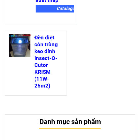
suất thấp
Catalogue
Đèn diệt
côn trùng
keo dính
Insect-O-
Cutor
KRISM
(11W-
25m2)
Danh mục sản phẩm