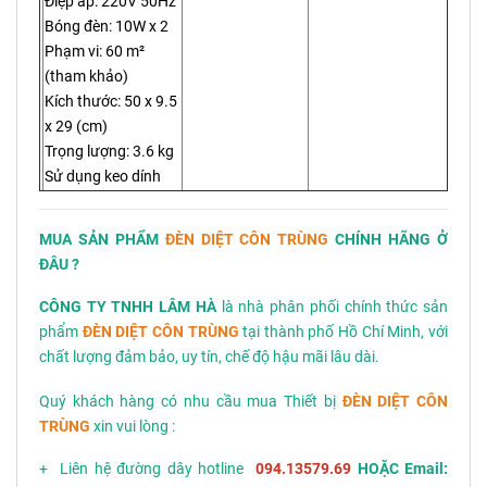
Điệp áp: 220V 50Hz
Bóng đèn: 10W x 2
Phạm vi: 60 m²
(tham khảo)
Kích thước: 50 x 9.5
x 29 (cm)
Trọng lượng: 3.6 kg
Sử dụng keo dính
MUA SẢN PHẨM
ĐÈN DIỆT CÔN TRÙNG
CHÍNH HÃNG Ở
ĐÂU ?
CÔNG TY TNHH LÂM HÀ
là nhà phân phối chính thức sản
phẩm
ĐÈN DIỆT CÔN TRÙNG
tại thành phố Hồ Chí Minh, với
chất lượng đảm bảo, uy tín, chế độ hậu mãi lâu dài.
Quý khách hàng có nhu cầu mua Thiết bị
ĐÈN DIỆT CÔN
TRÙNG
xin vui lòng :
+ Liên hệ đường dây hotline
094.13579.69
HOẶC Email: