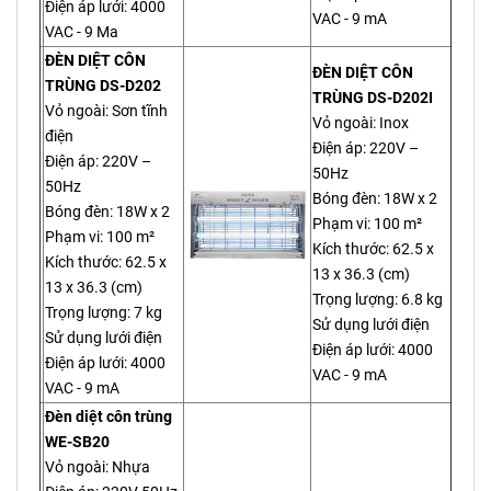
Điện áp lưới: 4000
VAC - 9 mA
VAC - 9 Ma
ĐÈN DIỆT CÔN
ĐÈN DIỆT CÔN
TRÙNG DS-D202
TRÙNG DS-D202I
Vỏ ngoài: Sơn tĩnh
Vỏ ngoài: Inox
điện
Điện áp: 220V –
Điện áp: 220V –
50Hz
50Hz
Bóng đèn: 18W x 2
Bóng đèn: 18W x 2
Phạm vi: 100 m²
Phạm vi: 100 m²
Kích thước: 62.5 x
Kích thước: 62.5 x
13 x 36.3 (cm)
13 x 36.3 (cm)
Trọng lượng: 6.8 kg
Trọng lượng: 7 kg
Sử dụng lưới điện
Sử dụng lưới điện
Điện áp lưới: 4000
Điện áp lưới: 4000
VAC - 9 mA
VAC - 9 mA
Đèn diệt côn trùng
WE-SB20
Vỏ ngoài: Nhựa