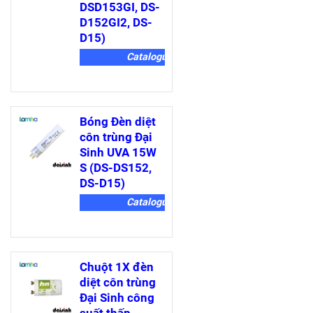
DSD153GI, DS-
D152GI2, DS-
D15)
Catalogue
Bóng Đèn diệt
côn trùng Đại
Sinh UVA 15W
S (DS-DS152,
DS-D15)
Catalogue
Chuột 1X đèn
diệt côn trùng
Đại Sinh công