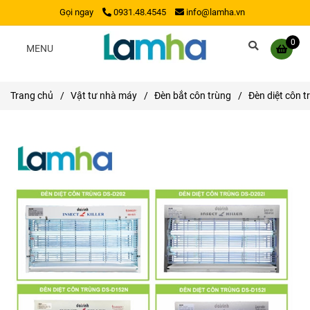
Gọi ngay
0931.48.4545
info@lamha.vn
0
MENU
Trang chủ
/
Vật tư nhà máy
/
Đèn bắt côn trùng
/
Đèn diệt côn t