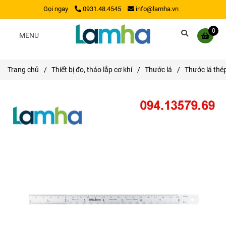
Gọi ngay
0931.48.4545
info@lamha.vn
0
MENU
Trang chủ
/
Thiết bị đo, tháo lắp cơ khí
/
Thước lá
/
Thước lá th