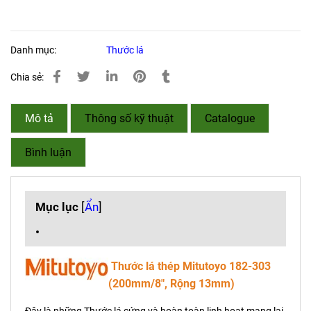
Danh mục:
Thước lá
Chia sẻ:
Mô tả
Thông số kỹ thuật
Catalogue
Bình luận
Mục lục
[
Ẩn
]
Thước lá thép Mitutoyo 182-303
(200mm/8", Rộng 13mm)