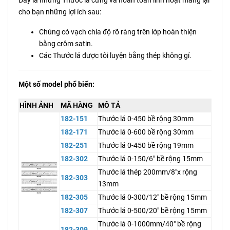
Đây là những Thước lá cứng và hoàn toàn linh hoạt mang lại
cho bạn những lợi ích sau:
Chúng có vạch chia độ rõ ràng trên lớp hoàn thiện
bằng crôm satin.
Các Thước lá được tôi luyện bằng thép không gỉ.
Một số model phổ biến:
HÌNH ẢNH
MÃ HÀNG
MÔ TẢ
182-151
Thước lá 0-450 bề rộng 30mm
182-171
Thước lá 0-600 bề rộng 30mm
182-251
Thước lá 0-450 bề rộng 19mm
182-302
Thước lá 0-150/6" bề rộng 15mm
Thước lá thép 200mm/8"x rộng
182-303
13mm
182-305
Thước lá 0-300/12" bề rộng 15mm
182-307
Thước lá 0-500/20" bề rộng 15mm
Thước lá 0-1000mm/40" bề rộng
182-309