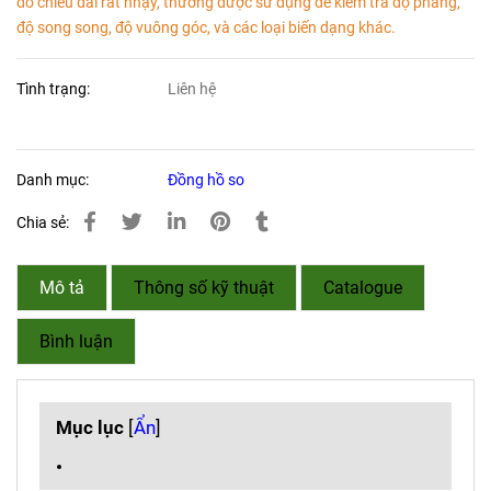
đo chiều dài rất nhạy, thường được sử dụng để kiểm tra độ phẳng,
độ song song, độ vuông góc, và các loại biến dạng khác.
Tình trạng:
Liên hệ
Danh mục:
Đồng hồ so
Chia sẻ:
Mô tả
Thông số kỹ thuật
Catalogue
Bình luận
Mục lục
[
Ẩn
]