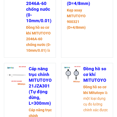
biến trong lĩnh
công, và kiểm
2046A-60
(D=4/8mm)
vực cơ khí, gia
tra chất lượng.
chống nước
Kẹp xoay
công, và kiểm
Đây là một thiết
(0-
MITUTOYO
tra chất lượng.
bị đo chiều dài
10mm/0.01)
900321
Đây là một thiết
rất nhạy,
Đồng hồ so cơ
(D=4/8mm)
bị đo chiều dài
thường được sử
khí MITUTOYO
rất nhạy,
dụng để kiểm
2046A-60
thường được sử
tra độ phẳng, độ
chống nước (0-
dụng để kiểm
song song, độ
10mm/0.01)
là
tra độ phẳng, độ
vuông góc, và
một loại dụng
song song, độ
các loại biến
cụ đo lường
vuông góc, và
dạng khác.
chính xác được
Cáp nâng
Đồng hồ so
các loại biến
sử dụng phổ
trục chính
cơ khí
dạng khác.
biến trong lĩnh
MITUTOYO
MITUTOYO
vực cơ khí, gia
21JZA301
Đồng hồ so cơ
công, và kiểm
(Tự động
khí Mitutoyo
là
tra chất lượng.
dừng,
một loại dụng
Đây là một thiết
L=300mm)
cụ đo lường
bị đo chiều dài
Cáp nâng trục
chính xác được
rất nhạy,
chính
sử dụng phổ