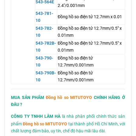
543-564E
2.4''/0.001mm
543-781-
Đồng hồ so điện tử 12.7mm x 0.01
10
543-782-
Đồng hồ so điện tử 12.7mm/0.5" x
10
0.01mm
543-782B-
Đồng hồ so điện tử 12.7mm/0.5" x
10
0.01mm
543-790-
Đồng hồ so điện tử
10
12.7mm/0.001mm
543-790B-
Đồng hồ so điện tử
10
12.7mm/0.001mm
MUA SẢN PHẨM
Đồng hồ so MITUTO
YO
CHÍNH HÃNG Ở
ĐÂU ?
CÔNG TY TNHH LÂM HÀ
là nhà phân phối chính thức sản
phẩm
Đồng hồ so MITUTO
YO
tại thành phố Hồ Chí Minh, với
chất lượng đảm bảo, uy tín, chế độ hậu mãi lâu dài.