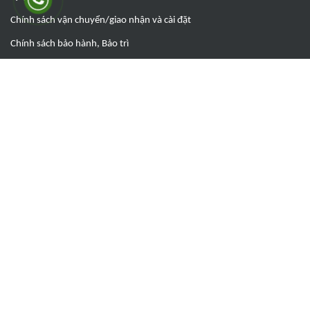
Chính sách vận chuyển/giao nhận và cài đặt
Chính sách bảo hành, Bảo trì
Chính sách đổi trả hàng
Chính sách bảo mật thông tin
Đăng ký bộ công thương
© Bản quyền thuộc về
LAHACO
|
Cung cấp bởi
LAHACO
Công ty chủ quản: Công ty TNHH TMDV Lâm Hà