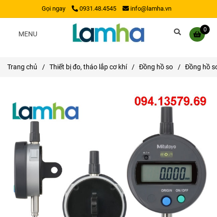
Gọi ngay
0931.48.4545
info@lamha.vn
0
MENU
Trang chủ
/
Thiết bị đo, tháo lắp cơ khí
/
Đồng hồ so
/
Đồng hồ s