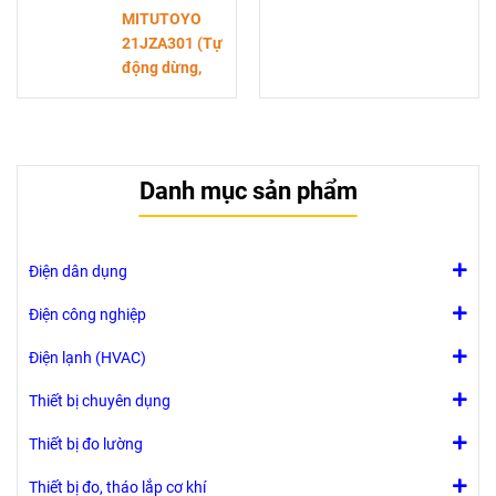
thường được sử
MITUTOYO
biến trong lĩnh
dụng để kiểm
21JZA301 (Tự
vực cơ khí, gia
tra độ phẳng, độ
động dừng,
công, và kiểm
song song, độ
L=300mm)
tra chất lượng.
vuông góc, và
Đây là một thiết
các loại biến
bị đo chiều dài
dạng khác.
rất nhạy,
Danh mục sản phẩm
thường được sử
dụng để kiểm
tra độ phẳng, độ
song song, độ
Điện dân dụng
vuông góc, và
các loại biến
Điện công nghiệp
dạng khác.
Điện lạnh (HVAC)
Thiết bị chuyên dụng
Thiết bị đo lường
Thiết bị đo, tháo lắp cơ khí