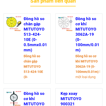
Sản phẩm liên quan
Đồng hồ so
Đồng hồ so
chân gập
cơ khí
MITUTOYO
MITUTOYO
513-424-
3062A-19
10E (0-
(0-
0.5mmx0.01
100mm/0.01
mm)
m)
Đồng hồ so
Đồng hồ so cơ
chân gập
khí MITUTOYO
MITUTOYO
3062A-19 (0-
513-424-10E
100mm/0.01m)
là
(0-
một loại dụng
0.5mmx0.01mm)
cụ đo lường
l
à một loại dụng
chính xác được
cụ đo lường
sử dụng phổ
Đồng hồ so
Kẹp xoay
chính xác được
biến trong lĩnh
cơ khí
MITUTOYO
sử dụng phổ
vực cơ khí, gia
MITUTOYO
900321