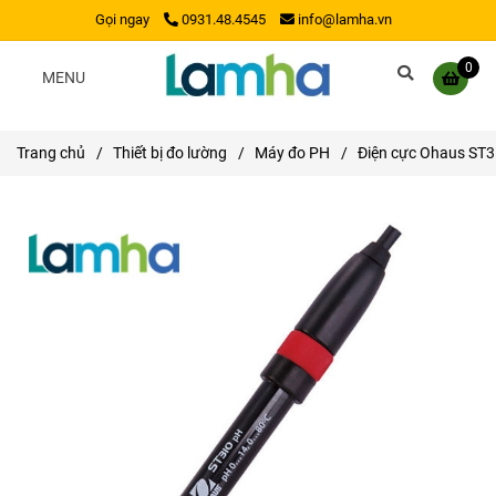
Gọi ngay
0931.48.4545
info@lamha.vn
0
MENU
Trang chủ
/
Thiết bị đo lường
/
Máy đo PH
/
Điện cực Ohaus ST