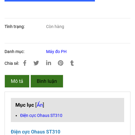
Tình trạng:
Còn hàng
Danh mục:
Máy đo PH
Chia sẻ:
Mô tả
Bình luận
Mục lục
[
Ẩn
]
Điện cực Ohaus ST310
Điện cực Ohaus ST310