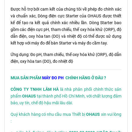
Được hỗ trợ bởi cam kết của chúng tôi về phép đo chính xác
và chuẩn xác, Dòng điện cực Starter của OHAUS được thiết
kế để tạo ra kết quả chính xác nhiều lần. Dòng Starter bao
gồm các điện cực pH, tham chiếu, thế oxy hóa khử (ORP), độ
dẫn điện, oxy hòa tan (DO) và nhiệt độ có thể được sử dụng
kết hợp với máy đo để bàn Starter và máy đo cầm tay.
Ứng dụng: Đo pH, tham chiếu, thế oxy hóa khử (ORP), độ dẫn
điện, oxy hòa tan (DO), đo nhiệt độ
MUA SẢN PHẨM
MÁY ĐO PH
CHÍNH HÃNG Ở ĐÂU ?
CÔNG TY TNHH LÂM HÀ
là nhà phân phối chính thức sản
phẩm
OHAUS
tại thành phố Hồ Chí Minh, với chất lượng đảm
bảo, uy tín, chế độ hậu mãi lâu dài.
Quý khách hàng có nhu cầu mua Thiết bị
OHAUS
xin vui lòng
: