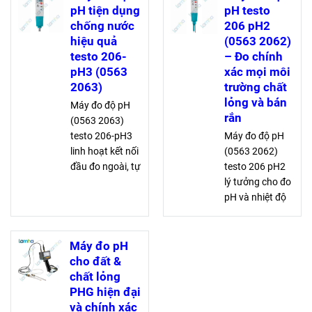
pH tiện dụng
pH testo
chống nước
206 pH2
hiệu quả
(0563 2062)
testo 206-
– Đo chính
pH3 (0563
xác mọi môi
2063)
trường chất
lỏng và bán
Máy đo độ pH
rắn
(0563 2063)
testo 206-pH3
Máy đo độ pH
linh hoạt kết nối
(0563 2062)
đầu đo ngoài, tự
testo 206 pH2
động nhận dạng
lý tưởng cho đo
giá trị đo. Được
pH và nhiệt độ
bảo vệ chống
tích hợp trên
nước IP68, thích
môi trường
hợp môi trường
chất lỏng, bán
Máy đo pH
công nghiệp
rắn. Với thiết kế
cho đất &
khắc nghiệt
bền, chống bụi,
chất lỏng
dễ vệ sinh và
PHG hiện đại
bảo dưỡng
và chính xác