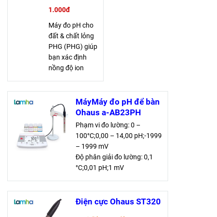
1.000đ
Máy đo pH cho
đất & chất lỏng
PHG (PHG) giúp
bạn xác định
nồng độ ion
hydrogen dễ
dàng, đo được
cả nhiệt độ.
MáyMáy đo pH để bàn
Màn hình LCD
Ohaus a-AB23PH
lớn, dễ đọc.
Phạm vi đo lường: 0 –
Thiết bị nhẹ, vận
100°C;0,00 – 14,00 pH;-1999
hành thuận tiện
– 1999 mV
bằng một tay.
Độ phân giải đo lường: 0,1
°C;0,01 pH;1 mV
Sự chính xác: ±0,5 °C;±1 mV;
±0,01 pH
Điện cực Ohaus ST320
Thông số kỹ thuật