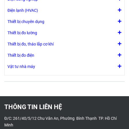
Điện lạnh (HVAC)
Thiết bị chuyên dụng
Thiết bị đo lường
Thiết bị đo, tháo lắp cơ khí
Thiết bị đo điện
Vật tư nhà máy
THÔNG TIN LIÊN HỆ
Đ/C: 261/40/5/12 Chu Văn An, Phường Bình Thạnh TP. Hồ Chí
Minh