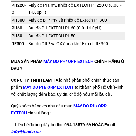
PH220-
Máy đo PH, mv, nhiệt độ EXTECH PH220-C (0.00 ~
C
14.00pH)
PH300
Máy đo pH/ mV và nhiệt độ Extech PH300
PH60
Bút đo PH EXTECH PH60 (0.0 -14.0pH)
PH50
Bút đo PH EXTECH PH50
RE300
Bút đo ORP và OXY hóa khử Extech RE300
MUA SẢN PHẨM
MÁY ĐO PH/ ORP EXTECH
CHÍNH HÃNG Ở
ĐÂU ?
CÔNG TY TNHH LÂM HÀ
là nhà phân phối chính thức sản
phẩm
MÁY ĐO PH/ ORP EXTECH
tại thành phố Hồ Chí Minh,
với chất lượng đảm bảo, uy tín, chế độ hậu mãi lâu dài.
Quý khách hàng có nhu cầu mua
MÁY ĐO PH/ ORP
EXTECH
xin vui lòng :
+ Liên hệ đường dây hotline
094.13579.69 HOẶC Email:
info@lamha.vn