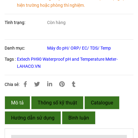
hiện trường hoặc phòng thí nghiệm.
Tình trạng:
Còn hàng
Danh mục:
Máy đo pH/ ORP/ EC/ TDS/ Temp
Tags :
Extech PH90 Waterproof pH and Temperature Meter-
LAHACO.VN
Chia sẻ:
Mô tả
Thông số kỹ thuật
Catalogue
Hướng dẫn sử dụng
Bình luận