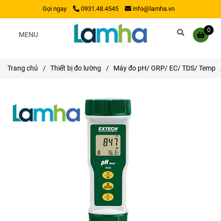
Gọi ngay
0931.48.4545
info@lamha.vn
0
MENU
Trang chủ
/
Thiết bị đo lường
/
Máy đo pH/ ORP/ EC/ TDS/ Temp