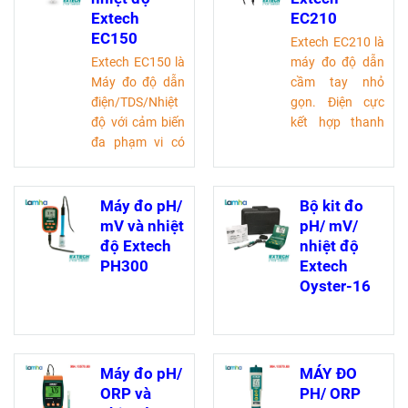
Extech
EC210
EC150
Extech EC210 là
Extech EC150 là
máy đo độ dẫn
Máy đo độ dẫn
cầm tay nhỏ
điện/TDS/Nhiệt
gọn. Điện cực
độ với cảm biến
kết hợp thanh
đa phạm vi có
carbon có tuổi
độ chính xác
thọ cao đo độ
cao. Nó có tính
dẫn điện, TDS và
năng tự động
nhiệt độ. Máy
Máy đo pH/
Bộ kit đo
tắt nguồn với
đo có ba phạm
mV và nhiệt
pH/ mV/
tính năng vô
vi đo độ dẫn
độ Extech
nhiệt độ
hiệu hóa, điều
điện và TDS,
PH300
Extech
chỉnh độ dẫn
cộng với hệ số
Oyster-16
điện theo hệ số
bù nhiệt độ có
tỷ lệ TDS từ 0,4
thể điều chỉnh
đến 1,0, lưu giữ
để duy trì độ
dữ liệu và chỉ
chính xác. Đơn
Máy đo pH/
MÁY ĐO
báo pin yếu.
vị đo bao gồm
ORP và
PH/ ORP
Thiết kế chống
µS/cm, mS/cm,