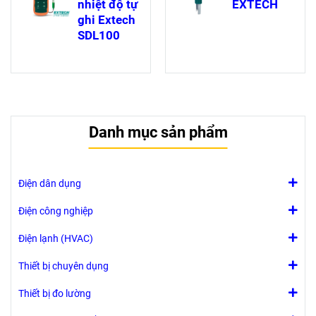
nhiệt độ tự
EXTECH
thấm nước chịu
ppm, °F và °C.
ghi Extech
được môi
SDL100
trường ẩm ướt
và đạt tiêu
chuẩn IP65
Danh mục sản phẩm
Điện dân dụng
Điện công nghiệp
Điện lạnh (HVAC)
Thiết bị chuyên dụng
Thiết bị đo lường