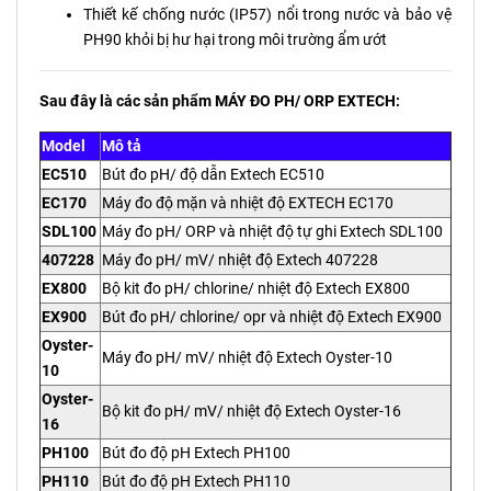
Thiết kế chống nước (IP57) nổi trong nước và bảo vệ
PH90 khỏi bị hư hại trong môi trường ẩm ướt
Sau đây là các sản phẩm MÁY ĐO PH/ ORP EXTECH:
Model
Mô tả
EC510
Bút đo pH/ độ dẫn Extech EC510
EC170
Máy đo độ mặn và nhiệt độ EXTECH EC170
SDL100
Máy đo pH/ ORP và nhiệt độ tự ghi Extech SDL100
407228
Máy đo pH/ mV/ nhiệt độ Extech 407228
EX800
Bộ kit đo pH/ chlorine/ nhiệt độ Extech EX800
EX900
Bút đo pH/ chlorine/ opr và nhiệt độ Extech EX900
Oyster-
Máy đo pH/ mV/ nhiệt độ Extech Oyster-10
10
Oyster-
Bộ kit đo pH/ mV/ nhiệt độ Extech Oyster-16
16
PH100
Bút đo độ pH Extech PH100
PH110
Bút đo độ pH Extech PH110