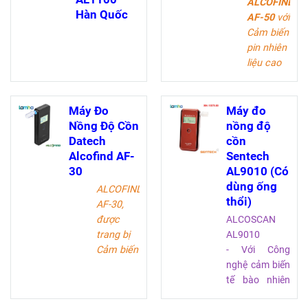
ALCOFIND
Hàn Quốc
AF-50
với
Cảm biến
pin nhiên
liệu cao
cấp là
máy đo
hơi thở
Máy Đo
Máy đo
chuyên
Nồng Độ Cồn
nồng độ
nghiệp
Datech
cồn
có độ tin
Alcofind AF-
Sentech
cậy cực
30
AL9010 (Có
cao. AF-
dùng ống
ALCOFIND
50 cho
thổi)
AF-30,
phép
được
ALCOSCAN
kiểm tra
trang bị
AL9010
lịch sử
Cảm biến
- Với Công
kiểm tra
pin nhiên
nghệ cảm biến
chi tiết
liệu tiên
tế bào nhiên
thông
tiến, lý
liệu, AL9010 là
qua chức