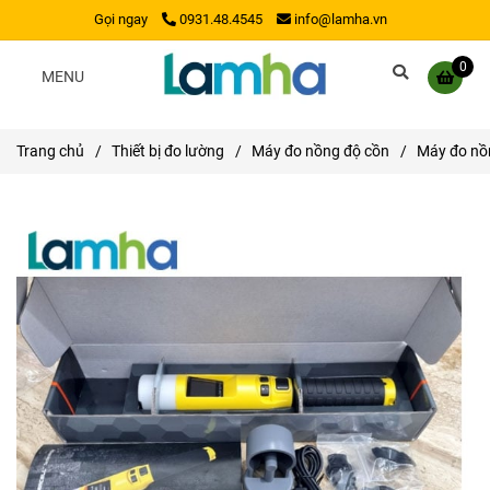
Gọi ngay
0931.48.4545
info@lamha.vn
0
MENU
Trang chủ
/
Thiết bị đo lường
/
Máy đo nồng độ cồn
/
Máy đo nồn