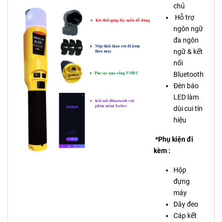
chủ
Hỗ trợ
ngôn ngữ
đa ngôn
ngữ & kết
nối
Bluetooth
Đèn báo
LED làm
dùi cui tín
hiệu
*Phụ kiện đi
kèm :
Hộp
đựng
máy
Dây đeo
Cáp kết