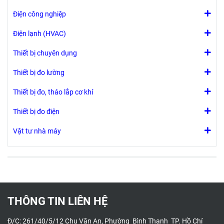
động.
menu.
- Đây là máy đo
Điện công nghiệp
nồng độ hơi thở
Điện lạnh (HVAC)
với Mô-đun cảm
biến có thể thay
Thiết bị chuyên dụng
thế được hiệu
chuẩn trước.
Thiết bị đo lường
Thiết bị đo, tháo lắp cơ khí
Thiết bị đo điện
Vật tư nhà máy
THÔNG TIN LIÊN HỆ
Đ/C: 261/40/5/12 Chu Văn An, Phường Bình Thạnh TP. Hồ Chí