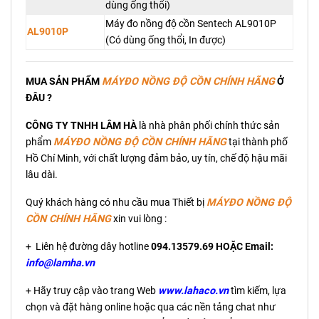
dùng ống thổi)
Máy đo nồng độ cồn Sentech AL9010P
AL9010P
(Có dùng ống thổi, In được)
MUA SẢN PHẨM
MÁYĐO NỒNG ĐỘ CỒN
CHÍNH HÃNG
Ở
ĐÂU ?
CÔNG TY TNHH LÂM HÀ
là nhà phân phối chính thức sản
phẩm
MÁYĐO NỒNG ĐỘ CỒN
CHÍNH HÃNG
tại thành phố
Hồ Chí Minh, với chất lượng đảm bảo, uy tín, chế độ hậu mãi
lâu dài.
Quý khách hàng có nhu cầu mua Thiết bị
MÁYĐO NỒNG ĐỘ
CỒN
CHÍNH HÃNG
xin vui lòng :
+ Liên hệ đường dây hotline
094.13579.69 HOẶC Email:
info@lamha.vn
+ Hãy truy cập vào trang Web
www.lahaco.vn
tìm kiếm, lựa
chọn và đặt hàng online hoặc qua các nền tảng chat như