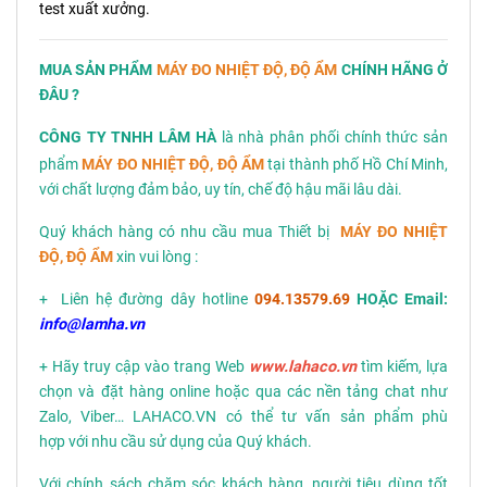
test xuất xưởng.
MUA SẢN PHẨM
MÁY ĐO NHIỆT ĐỘ, ĐỘ ẨM
CHÍNH HÃNG Ở
ĐÂU ?
CÔNG TY TNHH LÂM HÀ
là nhà phân phối chính thức sản
phẩm
MÁY ĐO NHIỆT ĐỘ, ĐỘ ẨM
tại thành phố Hồ Chí Minh,
với chất lượng đảm bảo, uy tín, chế độ hậu mãi lâu dài.
Quý khách hàng có nhu cầu mua Thiết bị
MÁY ĐO NHIỆT
ĐỘ, ĐỘ ẨM
xin vui lòng :
+ Liên hệ đường dây hotline
094.13579.69
HOẶC Email:
info@lamha.vn
+ Hãy truy cập vào trang Web
www.lahaco.vn
tìm kiếm, lựa
chọn và đặt hàng online hoặc qua các nền tảng chat như
Zalo, Viber… LAHACO.VN có thể tư vấn sản phẩm phù
hợp với nhu cầu sử dụng của Quý khách.
Với chính sách chăm sóc khách hàng, người tiêu dùng tốt