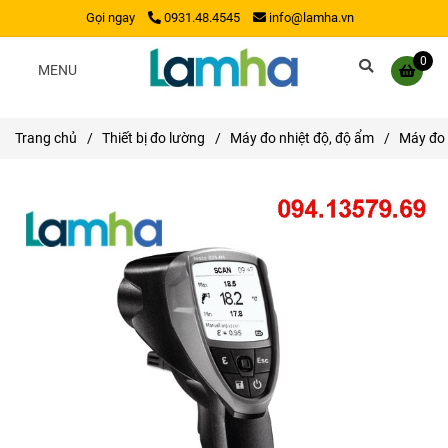
Gọi ngay
0931.48.4545
info@lamha.vn
0
MENU
Trang chủ
/
Thiết bị đo lường
/
Máy đo nhiệt độ, độ ẩm
/
Máy đo 