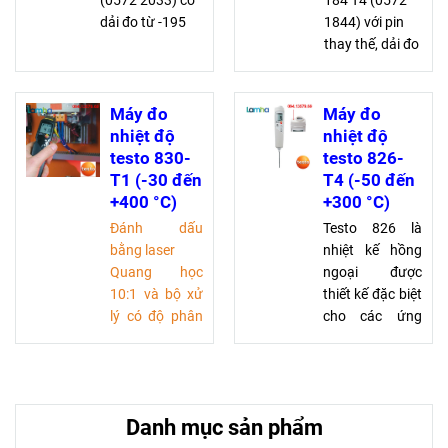
(0572 2033) có
184 T4 (0572
dải đo từ -195
1844) với pin
đến +1350 °C
thay thế, dải đo
với khả năng kết
đến -80°C, dữ
nối WiFi giúp
liệu dạng PDF.
giám sát từ xa.
Đèn LED cảnh
Máy đo
Máy đo
Dễ cấu hình,
báo tiện lợi cho
nhiệt độ
nhiệt độ
truy xuất dữ liệu
vận chuyển
testo 830-
testo 826-
mọi lúc, cảnh
dược phẩm an
T1 (-30 đến
T4 (-50 đến
báo qua
toàn
+400 °C)
+300 °C)
email/SMS
Đánh dấu
Testo 826 là
bằng laser
nhiệt kế hồng
Quang học
ngoại được
10:1 và bộ xử
thiết kế đặc biệt
lý có độ phân
cho các ứng
giải cao cho
dụng dịch vụ
kết quả đo
thực phẩm. Có
chính xác
sẵn bốn mẫu để
Độ chính xác
đáp ứng mọi
Danh mục sản phẩm
với độ phân
nhu cầu đo