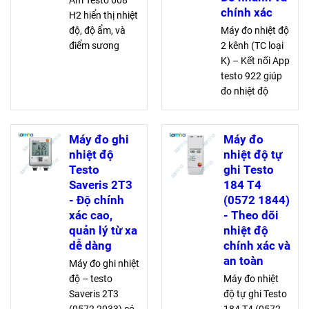
Ẩm Testo 608
chính xác
H2 hiển thị nhiệt
độ, độ ẩm, và
Máy đo nhiệt độ
điểm sương
2 kênh (TC loại
chính xác. Cảnh
K) – Kết nối App
báo LED khi
testo 922 giúp
vượt ngưỡng
đo nhiệt độ
giúp bạn kiểm
chênh lệch
soát môi trường
chính xác và
hiệu quả với
nhanh chóng.
Máy đo ghi
Máy đo
cảm biến chất
Thiết bị dễ cấu
nhiệt độ
nhiệt độ tự
lượng cao
hình qua app,
Testo
ghi Testo
dải đo rộng từ
Saveris 2T3
184 T4
-50 °C đến 1000
- Độ chính
(0572 1844)
°C
xác cao,
- Theo dõi
quản lý từ xa
nhiệt độ
dễ dàng
chính xác và
an toàn
Máy đo ghi nhiệt
độ – testo
Máy đo nhiệt
Saveris 2T3
độ tự ghi Testo