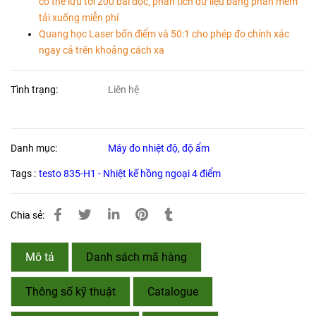
có thể lưu tới 200 bài đọc, phân tích dữ liệu bằng phần mềm
tải xuống miễn phí
Quang học Laser bốn điểm và 50:1 cho phép đo chính xác
ngay cả trên khoảng cách xa
Tình trạng:
Liên hệ
Danh mục:
Máy đo nhiệt độ, độ ẩm
Tags :
testo 835-H1 - Nhiệt kế hồng ngoại 4 điểm
Chia sẻ:
Mô tả
Danh sách mã hàng
Thông số kỹ thuật
Catalogue