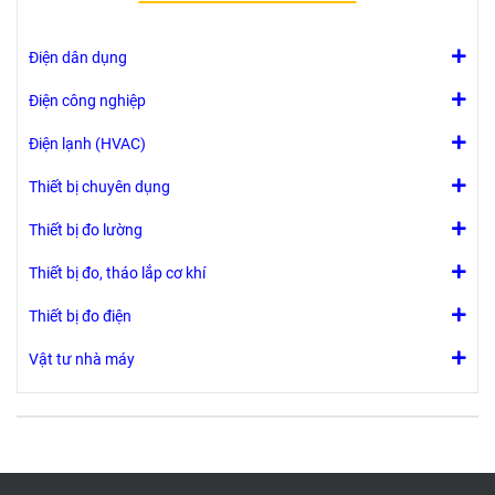
giải 0,1 ° C
nhiệt độ thực
Dễ sử dụng
phẩm của bạn.
nhờ thiết kế
Testo 826-T4 có
Điện dân dụng
kiểu súng
tất cả các tính
Độ phát xạ có
năng của 826-
Điện công nghiệp
thể điều chỉnh
T3 cũng như
Điện lạnh (HVAC)
Chức năng giữ
cảnh báo bằng
(để giữ lại giá
âm thanh và
Thiết bị chuyên dụng
trị đọc)
tầm nhìn bằng
laser nếu vượt
Thiết bị đo lường
quá giá trị giới
hạn.
Thiết bị đo, tháo lắp cơ khí
Thiết bị đo điện
Vật tư nhà máy