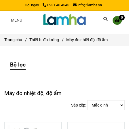
Gọi ngay
0931.48.4545
info@lamha.vn
0
MENU
Trang chủ
/
Thiết bị đo lường
/
Máy đo nhiệt độ, độ ẩm
Bộ lọc
Máy đo nhiệt độ, độ ẩm
Sắp xếp: