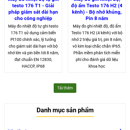
testo 176 T1 - Giải
độ ẩm Testo 176 H2 (4
pháp giám sát dài hạn
kênh) - Bộ nhớ khủng,
cho công nghiệp
Pin 8 năm
Máy đo nhiệt độ tự ghi testo
Máy đo ghi nhiệt độ, độ ẩm
176 T1 sử dụng cảm biến
Testo 176 H2 (4 kênh) với bộ
Pt100 chính xác, lý tưởng
nhớ 2 triệu giá trị, pin 8 năm,
cho giám sát dài hạn với bộ
vỏ kim loại chắc chắn IP65.
nhớ lớn và pin bền tới 8 năm,
Phần mềm phân tích miễn
đạt chuẩn EN 12830,
phí cho đánh giá dữ liệu
HACCP, IP68
khoa học
Tải thêm
Danh mục sản phẩm