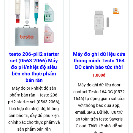
testo 206-pH2 starter
Máy đo ghi dữ liệu cửa
set (0563 2066) Máy
thông minh Testo 164
đo pH/nhiệt độ siêu
DC cảnh báo tức thời
bền cho thực phẩm
1.000đ
bán rắn
Máy đo ghi dữ liệu door
Máy đo pH/nhiệt độ sản
contact Testo 164 DC (0572
phẩm bán rắn – testo 206-
1646) tự động giám sát cửa
pH2 starter set (0563 2066),
với thông báo qua app,
tích hợp đo nhiệt độ, không
email, SMS. Dữ liệu lưu trữ
cần bảo trì, đầy đủ phụ kiện,
an toàn trên testo Saveris
chính xác cho thực phẩm và
Cloud. Thiết kế nhỏ, dễ sử
sản phẩm bán rắn
dụng.