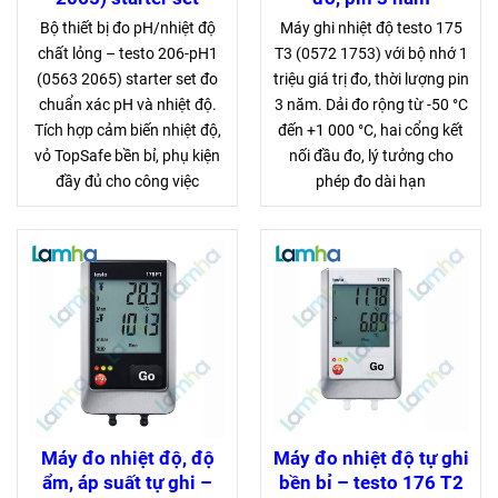
Bộ thiết bị đo pH/nhiệt độ
Máy ghi nhiệt độ testo 175
chất lỏng – testo 206-pH1
T3 (0572 1753) với bộ nhớ 1
(0563 2065) starter set đo
triệu giá trị đo, thời lượng pin
chuẩn xác pH và nhiệt độ.
3 năm. Dải đo rộng từ -50 °C
Tích hợp cảm biến nhiệt độ,
đến +1 000 °C, hai cổng kết
vỏ TopSafe bền bỉ, phụ kiện
nối đầu đo, lý tưởng cho
đầy đủ cho công việc
phép đo dài hạn
Máy đo nhiệt độ, độ
Máy đo nhiệt độ tự ghi
ẩm, áp suất tự ghi –
bền bỉ – testo 176 T2