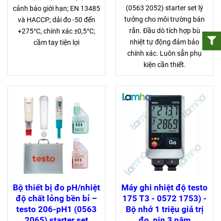
(0563 2052) starter set lý
cảnh báo giới hạn; EN 13485
tưởng cho môi trường bán
và HACCP; dải đo -50 đến
rắn. Đầu dò tích hợp bù
+275°C, chính xác ±0,5°C;
nhiệt tự động đảm bảo
cầm tay tiện lợi
chính xác. Luôn sẵn phụ
kiện cần thiết.
Bộ thiết bị đo pH/nhiệt
Máy ghi nhiệt độ testo
độ chất lỏng bền bỉ –
175 T3 - 0572 1753) -
testo 206-pH1 (0563
Bộ nhớ 1 triệu giá trị
2065) starter set
đo, pin 3 năm