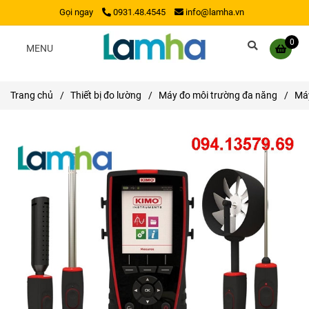
Gọi ngay
0931.48.4545
info@lamha.vn
0
MENU
Trang chủ
/
Thiết bị đo lường
/
Máy đo môi trường đa năng
/
Máy