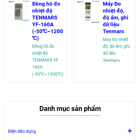
Đồng hồ đo
Máy Đo
nhiệt độ
nhiệt độ,
TENMARS
độ ẩm, ghi
YF-160A
dữ liệu
(-50℃~1200
Tenmars
℃)
Máy Đo nhiệt
Đồng hồ đo
độ, độ ẩm, ghi
nhiệt độ
dữ liệu
TENMARS YF-
Tenmars
160A
(-50℃~1200℃)
Danh mục sản phẩm
Điện dân dụng