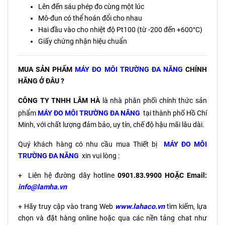
Lên đến sáu phép đo cùng một lúc
Mô-đun có thể hoán đổi cho nhau
Hai đầu vào cho nhiệt độ Pt100 (từ -200 đến +600°C)
Giấy chứng nhận hiệu chuẩn
MUA SẢN PHẨM
MÁY ĐO MÔI TRƯỜNG ĐA NĂNG
CHÍNH
HÃNG Ở ĐÂU ?
CÔNG TY TNHH LÂM HÀ
là nhà phân phối chính thức sản
phẩm
MÁY ĐO MÔI TRƯỜNG ĐA NĂNG
tại thành phố Hồ Chí
Minh, với chất lượng đảm bảo, uy tín, chế độ hậu mãi lâu dài.
Quý khách hàng có nhu cầu mua Thiết bị
MÁY ĐO MÔI
TRƯỜNG ĐA NĂNG
xin vui lòng :
+ Liên hệ đường dây hotline
0901.83.9900 HOẶC Email:
info@lamha.vn
+ Hãy truy cập vào trang Web
www.lahaco.vn
tìm kiếm, lựa
chọn và đặt hàng online hoặc qua các nền tảng chat như