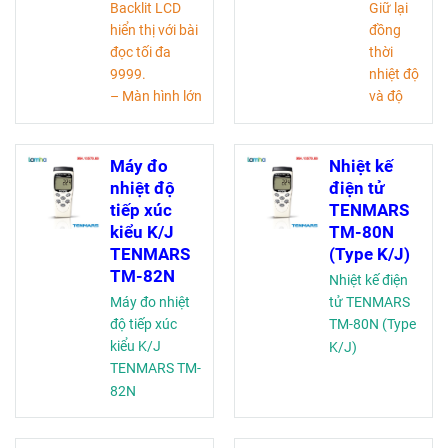
Backlit LCD
Giữ lại
hiển thị với bài
đồng
đọc tối đa
thời
9999.
nhiệt độ
– Màn hình lớn
và độ
cho đồng thời
ẩm khi
đọc của 4
đo.
kênh
Có thể
Máy đo
Nhiệt kế
– Độ phân giải:
tự thiết
nhiệt độ
điện tử
0.1º C / 0.1º F,
lập
tiếp xúc
TENMARS
1º C / 1º F
thang
kiểu K/J
TM-80N
đo.
TENMARS
(Type K/J)
Tự động
TM-82N
Nhiệt kế điện
tắt máy
Máy đo nhiệt
tử TENMARS
tiết kiệm
độ tiếp xúc
TM-80N (Type
pin.
kiểu K/J
K/J)
Lưu kết
TENMARS TM-
quả lên
82N
đến 200
số.