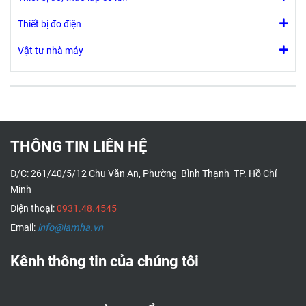
đúc đôi. Nó
góc lớn và vỏ
cũng có mức
đúc đôi. Nó
Thiết bị đo điện
bong bóng tích
cũng có mức
hợp tiện dụng
bong bóng tích
Vật tư nhà máy
và đi kèm với
hợp tiện dụng
dây đeo cổ tay
và đi kèm với
và pin.
dây đeo cổ tay
và pin.
THÔNG TIN LIÊN HỆ
Đ/C: 261/40/5/12 Chu Văn An, Phường Bình Thạnh TP. Hồ Chí
Minh
Điện thoại:
0931.48.4545
Email:
info@lamha.vn
Kênh thông tin của chúng tôi