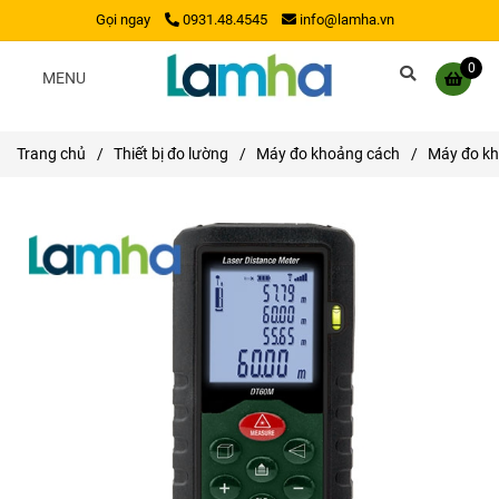
Gọi ngay
0931.48.4545
info@lamha.vn
0
MENU
Trang chủ
/
Thiết bị đo lường
/
Máy đo khoảng cách
/
Máy đo kh