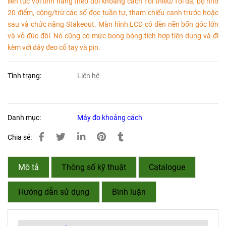
liên tục với tính năng theo dõi khoảng cách Tối thiểu/Tối đa, bộ nhớ
20 điểm, cộng/trừ các số đọc tuần tự, tham chiếu cạnh trước hoặc
sau và chức năng Stakeout. Màn hình LCD có đèn nền bốn góc lớn
và vỏ đúc đôi. Nó cũng có mức bong bóng tích hợp tiện dụng và đi
kèm với dây đeo cổ tay và pin.
Tình trạng:
Liên hệ
Danh mục:
Máy đo khoảng cách
Chia sẻ:
Mô tả
Thông số kỹ thuật
Catalogue
Hướng dẫn sử dụng
Bình luận