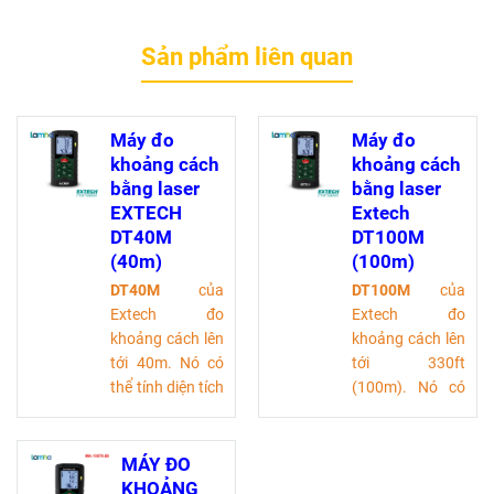
Sản phẩm liên quan
Máy đo
Máy đo
khoảng cách
khoảng cách
bằng laser
bằng laser
EXTECH
Extech
DT40M
DT100M
(40m)
(100m)
DT40M
của
DT100M
của
Extech đo
Extech đo
khoảng cách lên
khoảng cách lên
tới 40m. Nó có
tới 330ft
thể tính diện tích
(100m). Nó có
và thể tích và
thể tính diện tích
Định lý
và thể tích và
Pythagore tích
Định lý
MÁY ĐO
hợp cho phép
Pythagore tích
KHOẢNG