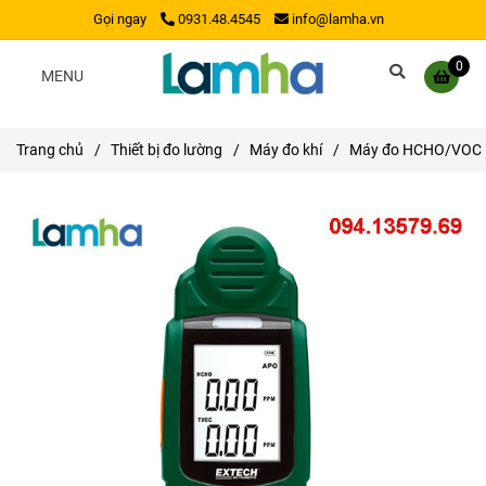
Gọi ngay
0931.48.4545
info@lamha.vn
0
MENU
Trang chủ
/
Thiết bị đo lường
/
Máy đo khí
/
Máy đo HCHO/VOC