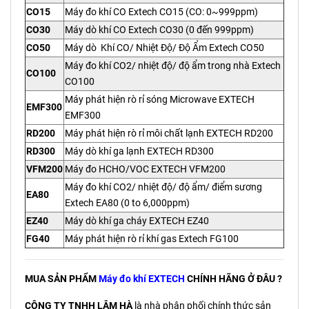
CO15
Máy đo khí CO Extech CO15 (CO: 0~999ppm)
CO30
Máy dò khí CO Extech CO30 (0 đến 999ppm)
CO50
Máy dò Khí CO/ Nhiệt Độ/ Độ Ẩm Extech CO50
Máy đo khí CO2/ nhiệt độ/ độ ẩm trong nhà Extech
CO100
CO100
Máy phát hiện rò rỉ sóng Microwave EXTECH
EMF300
EMF300
RD200
Máy phát hiện rò rỉ môi chất lạnh EXTECH RD200
RD300
Máy dò khí ga lạnh EXTECH RD300
VFM200
Máy đo HCHO/VOC EXTECH VFM200
Máy đo khí CO2/ nhiệt độ/ độ ẩm/ điểm sương
EA80
Extech EA80 (0 to 6,000ppm)
EZ40
Máy dò khí ga cháy EXTECH EZ40
FG40
Máy phát hiện rò rỉ khí gas Extech FG100
MUA SẢN PHẨM
Máy đo khí EXTECH
CHÍNH HÃNG Ở ĐÂU ?
CÔNG TY TNHH LÂM HÀ
là nhà phân phối chính thức sản