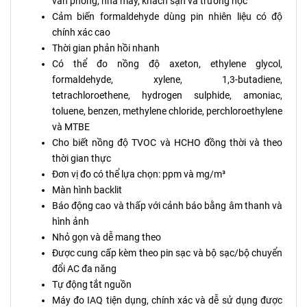
văn phòng, nhà máy, khách sạn và trường học
Cảm biến formaldehyde dùng pin nhiên liệu có độ
chính xác cao
Thời gian phản hồi nhanh
Có thể đo nồng độ axeton, ethylene glycol,
formaldehyde, xylene, 1,3-butadiene,
tetrachloroethene, hydrogen sulphide, amoniac,
toluene, benzen, methylene chloride, perchloroethylene
và MTBE
Cho biết nồng độ TVOC và HCHO đồng thời và theo
thời gian thực
Đơn vị đo có thể lựa chọn: ppm và mg/m³
Màn hình backlit
Báo động cao và thấp với cảnh báo bằng âm thanh và
hình ảnh
Nhỏ gọn và dễ mang theo
Được cung cấp kèm theo pin sạc và bộ sạc/bộ chuyển
đổi AC đa năng
Tự động tắt nguồn
Máy đo IAQ tiện dụng, chính xác và dễ sử dụng được