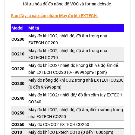
tối ưu hóa để đo nồng độ VOC và formaldehyde
Sau đây là các sản phẩm Máy đo khí EXTECH:
Model
Mô tả
Máy đo khí CO2, nhiệt độ, độ ẩm trong nhà
CO200
EXTECH CO200
Máy đo khí CO2, nhiệt độ, độ ẩm trong nhà
CO210
EXTECH CO210
Máy đo khí CO2/ nhiệt độ không khí và độ ẩm để
CO220
bàn EXTECH CO220 (0~ 9999ppm/1ppm)
Máy đo nồng độ khí CO2 trong nhà EXTECH CO230
CO230
(0 đến 9,999ppm)
Máy đo khí CO2/ nhiệt độ/ độ ẩm cầm tay EXTECH
CO240
CO240
Máy đo khí CO2, nhiệt độ, độ ẩm, điểm sương trong
CO250
nhà EXTECH CO250
CO260
Máy đo CO/CO2 EXTECH CO260
CO10
Máy đo khí CO Extech CO10 (0 đến 1000ppm)