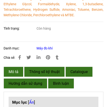
Ethylene Glycol, Formaldehyde, Xylene, 1,3-butadiene,
Tetrachloroethene, Hydrogen Sulfide, Amoniac, Toluene, Benzen,
Methylene Chloride, Perchloroethylene và MTBE.
Tình trạng:
Còn hàng
Danh mục:
Máy đo khí
Chia sẻ:
Mô tả
Thông số kỹ thuật
Catalogue
Hướng dẫn sử dụng
Bình luận
Mục lục
[
Ẩn
]