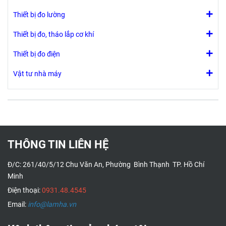
một không gian
Năm/Tháng/Ngày/G
Thiết bị đo lường
kín như nhà kính
và Hiệu chỉnh
hoặc vườn ươm,
Đường cơ sở Tự
Thiết bị đo, tháo lắp cơ khí
để đảm bảo cây
động (mức CO2
Thiết bị đo điện
trồng được phát
tối thiểu trong
triển tối ưu
7,5 ngày) hoặc
Vật tư nhà máy
hiệu chuẩn thủ
công trong
không khí trong
lành. Đi kèm với
bộ chuyển đổi
AC và hướng
THÔNG TIN LIÊN HỆ
dẫn sử dụng.
Đ/C: 261/40/5/12 Chu Văn An, Phường Bình Thạnh TP. Hồ Chí
Minh
Điện thoại:
0931.48.4545
Email:
info@lamha.vn