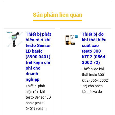
Sản phẩm liên quan
Thiết bị phát
Thiết bị đo
hiện rò rỉ khí
khí thải hiệu
testo Sensor
suất cao
LD basic
testo 300
(8900 0401)
KIT 2 (0564
tiết kiệm chi
3002 72)
phí cho
Thiết bị đo khí
doanh
thải testo 300
nghiệp
kit 2 (0564 3002
Thiết bị phát
72) cho phép
hiện rò rỉ khí
kết nối và đo
testo Sensor LD
đồng thời 4 đầu
basic (8900
đo không dây,
0401) với âm
phân tích chính
thanh và laser
xác O2, CO-bù