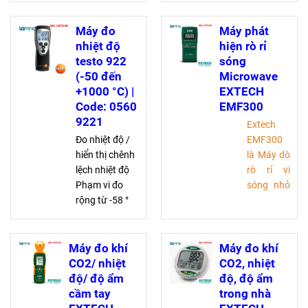
tích hợp giúp
H2 đến 8.000
bạn phát hiện rò
ppm, đi kèm
Máy đo
Máy phát
rỉ từ xa. Dễ sử
phần mềm
nhiệt độ
hiện rò rỉ
dụng, pin sạc
EasyHeat và
testo 922
sóng
bền, lý tưởng
Bluetooth®
(-50 đến
Microwave
trong môi
+1000 °C) |
EXTECH
trường công
Code: 0560
EMF300
nghiệp
9221
Extech
Đo nhiệt độ /
EMF300
hiển thị chênh
là Máy dò
lệch nhiệt độ
rò rỉ vi
Phạm vi đo
sóng nhỏ
rộng từ -58 °
gọn được
đến 1832 °F
thiết kế
Điểm kết nối
để đo
cho hai cảm
mức bức
Máy đo khí
Máy đo khí
biến nhiệt độ
xạ tần số
CO2/ nhiệt
CO2, nhiệt
loại K và kết
cao phát
độ/ độ ẩm
độ, độ ẩm
nối không dây
ra từ lò vi
cầm tay
trong nhà
cho cảm biến
sóng gia