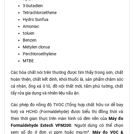
3-butadien
Tetrachloroethene
Hydro Sunfua
Amoniac
toluen
Benzen
Metylen clorua
Perchloroethylene
MTBE
Các hóa chất nói trên thường được tìm thấy trong sơn, chất
hoàn thiện, chất kết dính, khói thuốc lá, sản phẩm chăm sóc
cá nhân, ống xả ô tô, đồ nội thất mới, tấm phủ tường, chất
tẩy rửa gia dụng và nhiên liệu nấu ăn.
Các phép đo nồng độ TVOC (Tổng hợp chất hữu cơ dễ bay
hơi) và HCHO (Formaldehyde) được biểu thị đồng thời và
theo thời gian thực trên màn hình có đèn nền của
Máy đo
Formaldehyde Extech VFM200
. Người dùng có thể chọn
xem số đo ở đơn vị ppm hoặc mg/m³.
Máy đo VOC &