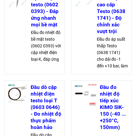
đo từ -20 đến
IP54, lý tưởng
testo (0602
cao cấp
+70 °C, đảm
đo trong chất
0393) - Đáp
Testo (0638
bảo độ chính
lỏng, không khí,
ứng nhanh
1741) - Độ
xác cao
bột nhão
mọi bề mặt
chính xác
vượt trội
Đầu đo nhiệt độ
bề mặt testo
Đầu đo áp suất
(0602 0393) với
thấp Testo
cặp nhiệt điện
(0638 1741)
loại K, đáp ứng
cho dải đo -1
nhanh 3 giây,
đến +10 bar, làm
dải đo lên đến
bằng thép
+500°C, phù
không gỉ bền bỉ.
hợp cho mọi bề
Độ chính xác
Đầu dò cặp
Đầu đo
mặt từ không
±1% của fsv và
nhiệt điện
nhiệt độ
bằng phẳng
khả năng chịu
testo loại T
tiếp xúc
đến phức tạp
quá tải 25 bar.
(0603 0646)
KIMO SIK-
Hoạt động từ
- Đo nhiệt độ
150 (-40 ...
-40 đến +100°C
thực phẩm
+250°C,
hoàn hảo
150mm)
Đầu dò cặp