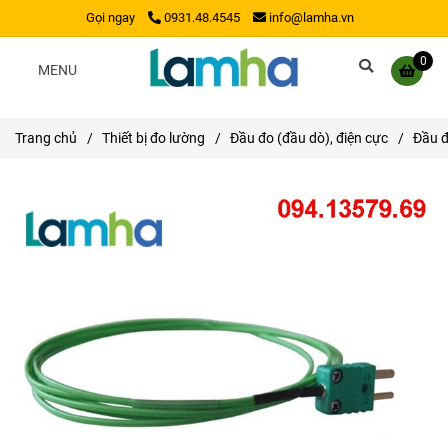
Gọi ngay
0931.48.4545
info@lamha.vn
0
MENU
Trang chủ
/
Thiết bị đo lường
/
Đầu đo (đầu dò), điện cực
/
Đầu đ