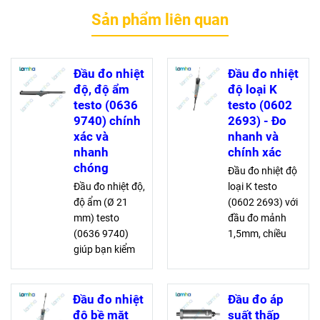
Sản phẩm liên quan
Đầu đo nhiệt
Đầu đo nhiệt
độ, độ ẩm
độ loại K
testo (0636
testo (0602
9740) chính
2693) - Đo
xác và
nhanh và
nhanh
chính xác
chóng
Đầu đo nhiệt độ
Đầu đo nhiệt độ,
loại K testo
độ ẩm (Ø 21
(0602 2693) với
mm) testo
đầu đo mảnh
(0636 9740)
1,5mm, chiều
giúp bạn kiểm
dài 60mm, đo
tra điều kiện
nhanh trong 3
không khí trong
giây, dải đo -60
nhà nhanh
đến +800°C,
Đầu đo nhiệt
Đầu đo áp
chóng, với dải
chống nước
độ bề mặt
suất thấp