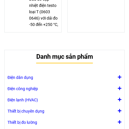
nhiệt điện testo
loại T (0603
0646) với dải đo
-50 đến +250 °C,
cáp chịu nhiệt,
tuân thủ EN
13485 và
HACCP, lý tưởng
Danh mục sản phẩm
đo nhiệt độ thực
phẩm trong lò
nướng đến 250
°C.
Điện dân dụng
Điện công nghiệp
Điện lạnh (HVAC)
Thiết bị chuyên dụng
Thiết bị đo lường