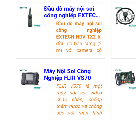
Đầu dò máy nội soi
công nghiệp EXTECH
HDV-TX2
Đầu dò máy nội soi
công nghiệp
EXTECH HDV-TX2
là
đầu dò bán cứng (2
m) với camera có
đường kính 6 mm và
ống kính macro.
Camera nội soi
Máy Nội Soi Công
không dây có đầu
Nghiệp FLIR VS70
khớp nối 320° để có
FLIR VS70 là một
góc nhìn tốt nhất.
máy nội soi video
Thao tác dễ dàng
chắc chắn, chống
bằng một tay của
thấm nước và chống
đầu camera có khớp
sốc với màn hình
nối tạo điều kiện
LCD màu lớn 5,7
thuận lợi cho việc
inch. Nó có tính năng
quan sát ở những
điều khiển cầm tay