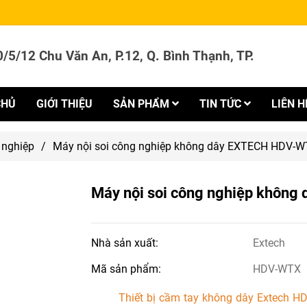
/5/12 Chu Văn An, P.12, Q. Bình Thạnh, TP.
CHỦ
GIỚI THIỆU
SẢN PHẨM
TIN TỨC
LIÊN H
 nghiệp
/
Máy nội soi công nghiệp không dây EXTECH HDV-
Máy nội soi công nghiệp khôn
Nhà sản xuất:
Extech
Mã sản phẩm:
HDV-WTX
Thiết bị cầm tay không dây Extech HD