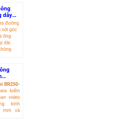
công
g dây
V-WTX1
ra đường
 với góc
và ống
cự dài
 không
00
 trên
30m
công
ra xoay
h
trong
oi BR250-
tiêu
era kiểm
oan video
ng kính
9 mm và
 LCD TFT
nch. Màn
u không