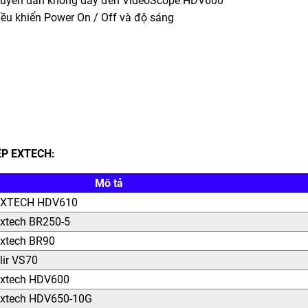
ruyền dẫn không dây đến VideoScope HDV600
iều khiển Power On / Off và độ sáng
ỆP EXTECH:
Mô tả
 EXTECH HDV610
Extech BR250-5
Extech BR90
lir VS70
 Extech HDV600
 Extech HDV650-10G