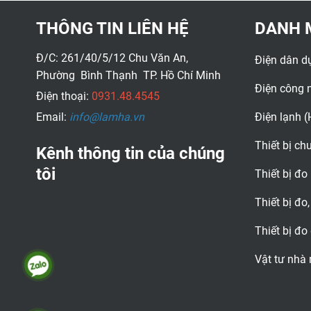
khu vực bị cản trở
trực quan cho phép
mà các đầu camera
người dùng điều
THÔNG TIN LIÊN HỆ
DANH 
tiêu chuẩn không thể
khiển đầu dò camera
tiếp cận được. Bộ
hẹp vào không gian
Đ/C: 261/40/5/12 Chu Văn An,
Điện dân d
phát không dây tích
chật hẹp để mang lại
Phường Bình Thạnh TP. Hồ Chí Minh
hợp trong bộ điều
video và hình ảnh
Điện công 
khiển cáp camera
Điện thoại:
0931.48.4545
sống động và sắc
cho phép bạn truyền
nét. Các giải pháp
Email:
info@lamha.vn
Điện lạnh 
video lên đến 30,5 m
kiểm tra nâng cao,
từ điểm đo đến màn
camera mở rộng và
Thiết bị c
Kênh thông tin của chúng
hình.
các phụ kiện bổ sung
tôi
Thiết bị đo
cho phép người dùng
mở rộng FLIR VS70
Thiết bị đo,
để giải quyết nhiều
nhu cầu kiểm tra
Thiết bị đo
khác nhau.
Vật tư nhà