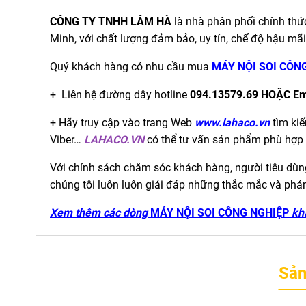
CÔNG TY TNHH LÂM HÀ
là nhà phân phối chính th
Minh, với chất lượng đảm bảo, uy tín, chế độ hậu mãi 
Quý khách hàng có nhu cầu mua
MÁY NỘI SOI CÔN
+ Liên hệ đường dây hotline
094.13579.69 HOẶC Em
+ Hãy truy cập vào trang Web
www.lahaco.vn
tìm kiế
Viber…
LAHACO.VN
có thể tư vấn sản phẩm phù hợp 
Với chính sách chăm sóc khách hàng, người tiêu dùng 
chúng tôi luôn luôn giải đáp những thắc mắc và phả
Xem thêm các dòng
MÁY NỘI SOI CÔNG NGHIỆP
kh
Sản