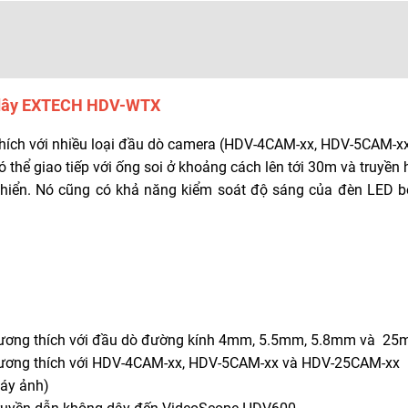
g dây EXTECH HDV-WTX
thích với nhiều loại đầu dò camera (HDV-4CAM-xx, HDV-5CAM-x
hể giao tiếp với ống soi ở khoảng cách lên tới 30m và truyền 
 khiển. Nó cũng có khả năng kiểm soát độ sáng của đèn LED b
ương thích với đầu dò đường kính 4mm, 5.5mm, 5.8mm và 2
ương thích với HDV-4CAM-xx, HDV-5CAM-xx và HDV-25CAM-xx 
áy ảnh)