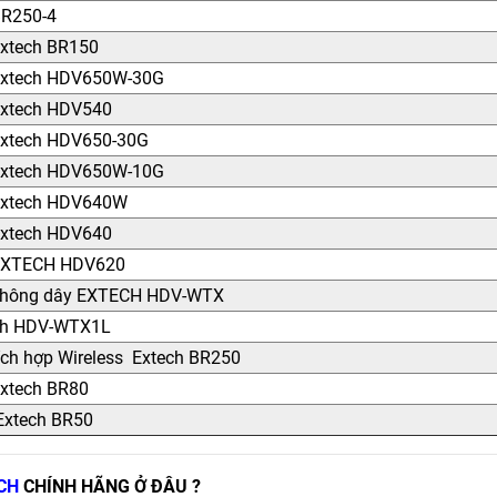
BR250-4
Extech BR150
 Extech HDV650W-30G
 Extech HDV540
 Extech HDV650-30G
 Extech HDV650W-10G
 Extech HDV640W
 Extech HDV640
 EXTECH HDV620
 không dây EXTECH HDV-WTX
ech HDV-WTX1L
tích hợp Wireless Extech BR250
Extech BR80
Extech BR50
CH
CHÍNH HÃNG Ở ĐÂU ?