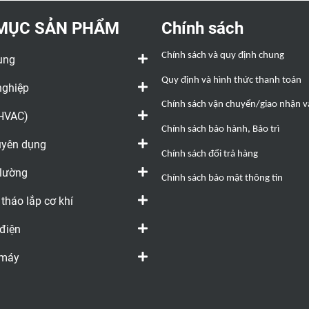
không dây. Máy quay
dây có thể
video chống nước, chống
có thể đư
MỤC SẢN PHẨM
Chính sách
rơi này có màn hình LCD
một vị trí 
TFT màu 5,7 inch với độ
điểm đo t
Chính sách và quy định chung
ụng
phân giải 640 × 480 độ
feet
Quy định và hình thức thanh toán
phân giải cao. Thẻ nhớ SD
nghiệp
đi kèm lưu trữ hơn 14.600
Chính sách vận chuyển/giao nhận và
hình ảnh
(HVAC)
Chính sách bảo hành, Bảo trì
huyên dụng
Chính sách đổi trả hàng
 lường
Chính sách bảo mật thông tin
 tháo lắp cơ khí
 điện
 máy