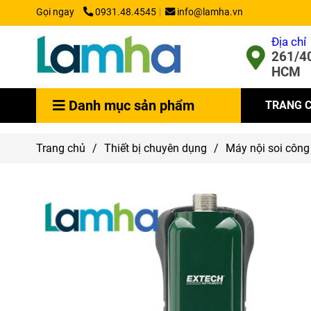
Gọi ngay
0931.48.4545
info@lamha.vn
Địa chỉ
261/40
HCM
Danh mục sản phẩm
TRANG 
Trang chủ
/
Thiết bị chuyên dụng
/
Máy nội soi công