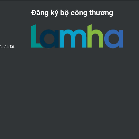
 tháo rời
ợc xem từ
Đăng ký bộ công thương
từ xa cách
ối đa 32
 cài đặt