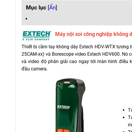
Mục lục
[
Ẩn
]
Máy nội soi công nghiệp khôn
Thiết bị cầm tay không dây Extech HDV-WTX tương 
25CAM-xx) và Borescope video Extech HDV600. Nó có t
và video độ phân giải cao ngay tới màn hình điều
đầu camera.
T
T
m