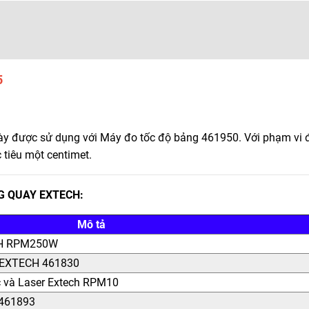
5
y được sử dụng với Máy đo tốc độ bảng 461950. Với phạm vi đ
 tiêu một centimet.
NG QUAY EXTECH:
Mô tả
CH RPM250W
y EXTECH 461830
c và Laser Extech RPM10
 461893