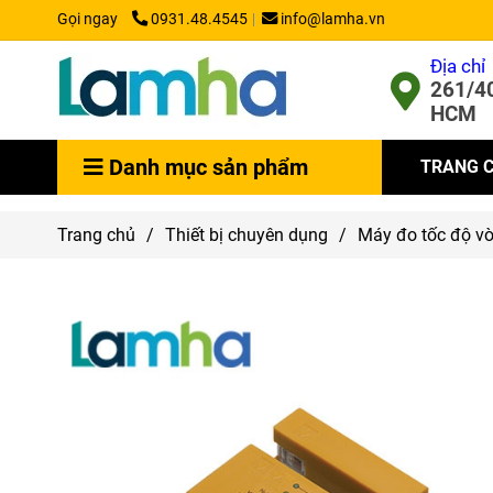
Gọi ngay
0931.48.4545
info@lamha.vn
Địa chỉ
261/40
HCM
Danh mục sản phẩm
TRANG 
Trang chủ
/
Thiết bị chuyên dụng
/
Máy đo tốc độ v