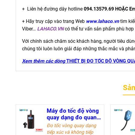
+ Liên hệ đường dây hotline
094.13579.69 HOẶC Em
+ Hãy truy cập vào trang Web
www.lahaco.vn
tìm kiế
Viber…
LAHACO.VN
có thể tư vấn sản phẩm phù hợp 
Với chính sách chăm sóc khách hàng, người tiêu dùng 
chúng tôi luôn luôn giải đáp những thắc mắc và phả
Xem thêm các dòng
THIẾT BỊ ĐO TỐC ĐỘ VÒNG QU
Sản
Máy đo tốc độ vòng
quay dạng đo quang
và đo tiếp xúc KIMO
Đo tốc vòng quay dạng
CT50
tiếp xúc và không tiếp