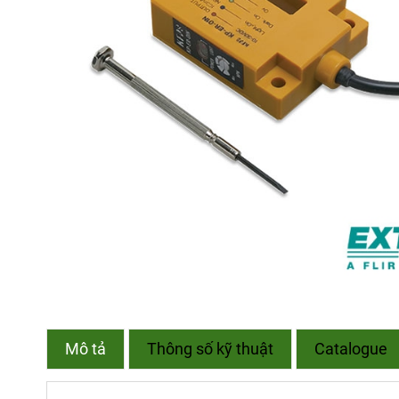
Mô tả
Thông số kỹ thuật
Catalogue