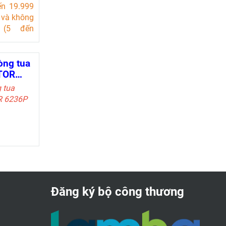
ến 19.999
 và không
 (5 đến
ng/phút)
ng trong
các ứng
òng tua
o tốc độ.
TOR
ánh sáng
g tua
 cho các
R 6236P
hông tiếp
n 6 inch.
 từ mục
Đăng ký bộ công thương