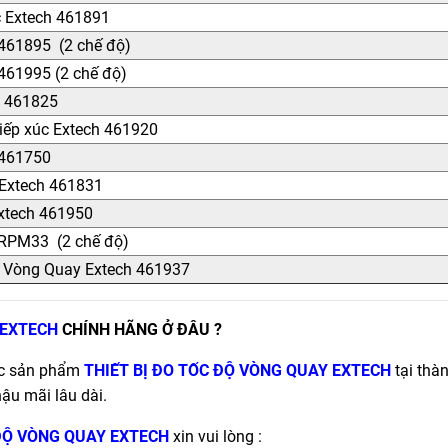
c Extech 461891
461895 (2 chế độ)
461995 (2 chế độ)
h 461825
iếp xúc Extech 461920
 461750
 Extech 461831
Extech 461950
 RPM33 (2 chế độ)
 Vòng Quay Extech 461937
 EXTECH
CHÍNH HÃNG Ở ĐÂU ?
ức sản phẩm
THIẾT BỊ ĐO TỐC ĐỘ VÒNG QUAY EXTECH
tại thà
hậu mãi lâu dài.
 ĐỘ VÒNG QUAY EXTECH
xin vui lòng :