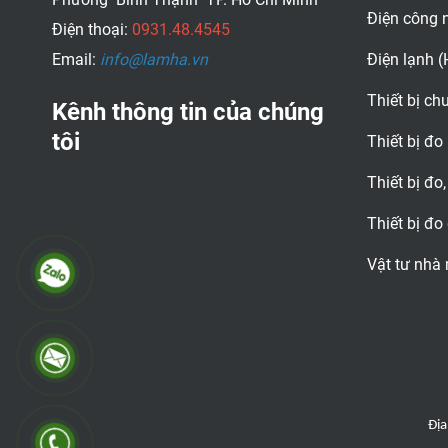
từ -4 đến 600 độ F
Điện công 
Điện thoại:
0931.48.4545
(-20 đến 315 độ C),
lý tưởng để kiểm tra
Email:
info@lamha.vn
Điện lạnh 
nhiệt độ hoạt động
của động cơ, vòng bi
Thiết bị c
Kênh thông tin của chúng
và máy móc.
tôi
Thiết bị đo
Thiết bị đo,
Thiết bị đo
Vật tư nhà
Địa