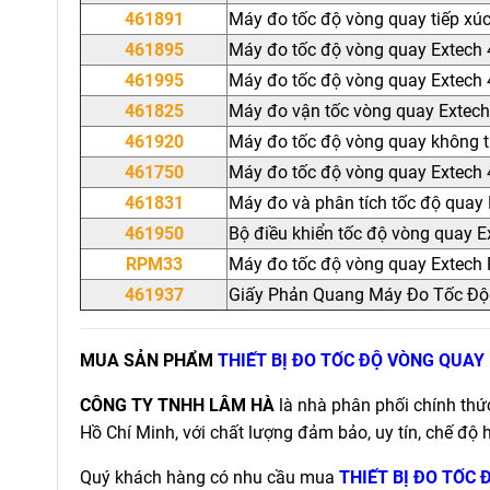
461891
Máy đo tốc độ vòng quay tiếp xú
461895
Máy đo tốc độ vòng quay Extech 
461995
Máy đo tốc độ vòng quay Extech 
461825
Máy đo vận tốc vòng quay Extec
461920
Máy đo tốc độ vòng quay không t
461750
Máy đo tốc độ vòng quay Extech
461831
Máy đo và phân tích tốc độ quay
461950
Bộ điều khiển tốc độ vòng quay 
RPM33
Máy đo tốc độ vòng quay Extech
461937
Giấy Phản Quang Máy Đo Tốc Độ
MUA SẢN PHẨM
THIẾT BỊ ĐO TỐC ĐỘ VÒNG QUAY
CÔNG TY TNHH LÂM HÀ
là nhà phân phối chính th
Hồ Chí Minh, với chất lượng đảm bảo, uy tín, chế độ 
Quý khách hàng có nhu cầu mua
THIẾT BỊ ĐO TỐC