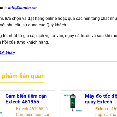
ail:
info@lamha.vn
m, lựa chọn và đặt hàng online hoặc qua các nền tảng chat như
với nhu cầu sử dụng của Quý khách.
tốt nhất từ giá cả, dịch vụ, tư vấn, ngay cả trước và sau khi m
n hồi của từng khách hàng.
AY
khác
 phẩm liên quan
Cảm biến tiệm cận
Máy đo tốc đ
Extech 461955
quay Extech
461895 (2 chế
Extech 461955 là
Extech 4
Cảm biến tiệm cận
hợp cả mô 