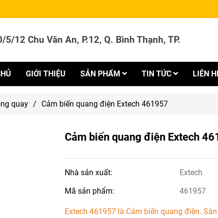
/5/12 Chu Văn An, P.12, Q. Bình Thạnh, TP.
CHỦ
GIỚI THIỆU
SẢN PHẨM
TIN TỨC
LIÊN H
òng quay
/
Cảm biến quang điện Extech 461957
Cảm biến quang điện Extech 4
Nhà sản xuất:
Extech
Mã sản phẩm:
461957
Extech 461957 là Cảm biến quang điện. Sả