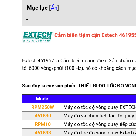
Mục lục
[
Ẩn
]
Cảm biến tiệm cận Extech 46195
Extech 461957 là Cảm biến quang điện. Sản phẩm nà
tới 6000 vòng/phút (100 Hz), nó có khoảng cách mục
Sau đây là các sản phẩm THIẾT BỊ ĐO TỐC ĐỘ VÒ
Model
RPM250W
Máy đo tốc độ vòng quay EXTE
461830
Máy đo và phân tích tốc độ qua
RPM10
Máy đo tốc độ vòng quay tiếp xú
461893
Máy đo tốc độ vòng quay Extech