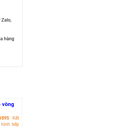
 Zalo,
ua hàng
ộ vòng
 độ)
61895
Kết
hình tiếp