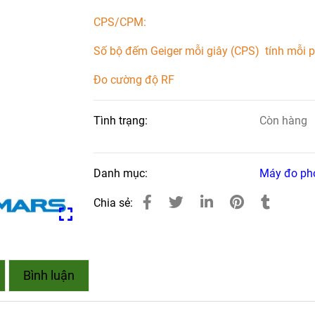
CPS/CPM:
Số bộ đếm Geiger mỗi giây (CPS) tính mỗi 
Đo cường độ RF
Tình trạng:
Còn hàng
Danh mục:
Máy đo ph
Chia sẻ:
Bình luận