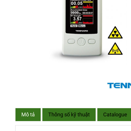
Mô tả
Thông số kỹ thuật
Catalogue