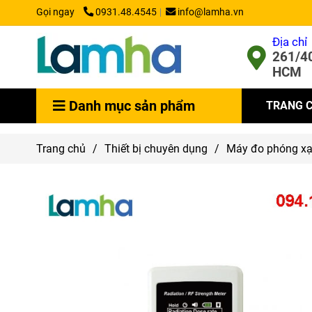
Gọi ngay
0931.48.4545
info@lamha.vn
Địa chỉ
261/40
HCM
Danh mục sản phẩm
TRANG 
Trang chủ
/
Thiết bị chuyên dụng
/
Máy đo phóng x