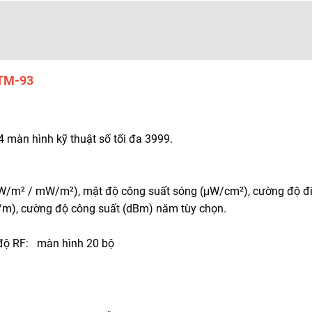
 TM-93
 màn hình kỹ thuật số tối đa 3999.
uW/m² / mW/m²), mật độ công suất sóng (μW/cm²), cường độ đ
/m), cường độ công suất (dBm) năm tùy chọn.
ng độ RF: màn hình 20 bộ