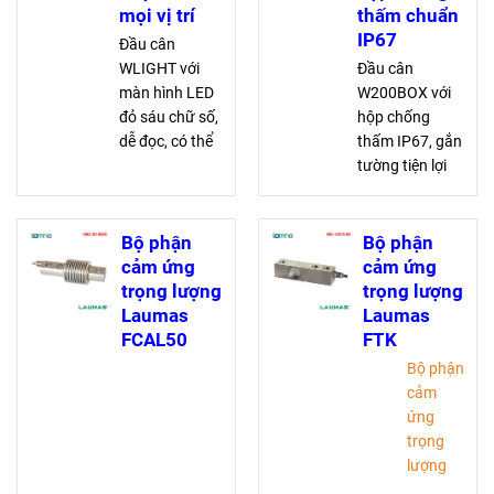
mọi vị trí
thấm chuẩn
IP67
Đầu cân
WLIGHT với
Đầu cân
màn hình LED
W200BOX với
đỏ sáu chữ số,
hộp chống
dễ đọc, có thể
thấm IP67, gắn
lắp đặt trên
tường tiện lợi
tường, cột,
và đa chương
bàn. Được
trình. Màn hình
OIML R
LED rõ nét, kết
Bộ phận
Bộ phận
76:2006 phê
nối
cảm ứng
cảm ứng
duyệt, kết nối
RS232/RS485.
trọng lượng
trọng lượng
qua cổng
Phê duyệt
Laumas
Laumas
RS232.
OIML R
FCAL50
FTK
76:2006 loại III
Bộ phận
cảm
ứng
trọng
lượng
Laumas