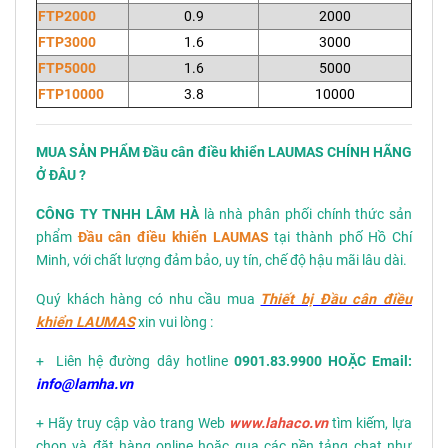
FTP2000
0.9
2000
FTP3000
1.6
3000
FTP5000
1.6
5000
FTP10000
3.8
10000
MUA SẢN PHẨM
Đầu cân điều khiển LAUMAS
CHÍNH HÃNG
Ở ĐÂU ?
CÔNG TY TNHH LÂM HÀ
là nhà phân phối chính thức sản
phẩm
Đầu cân điều khiển LAUMAS
tại thành phố Hồ Chí
Minh, với chất lượng đảm bảo, uy tín, chế độ hậu mãi lâu dài.
Quý khách hàng có nhu cầu mua
Thiết bị Đầu cân điều
khiển LAUMAS
xin vui lòng :
+ Liên hệ đường dây hotline
0901.83.9900 HOẶC Email:
info@lamha.vn
+ Hãy truy cập vào trang Web
www.lahaco.vn
tìm kiếm, lựa
chọn và đặt hàng online hoặc qua các nền tảng chat như