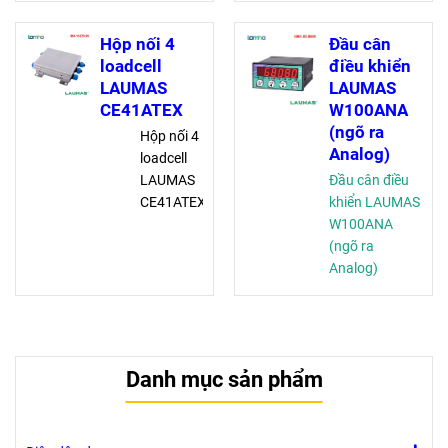
FTK
Dầm
Hộp nối 4
Đầu cân
uốn*:
loadcell
điều khiển
75, 150,
LAUMAS
LAUMAS
300 (kg)
CE41ATEX
W100ANA
Dầm
(ngõ ra
Hộp nối 4
cắt:
Analog)
loadcell
500,
LAUMAS
Đầu cân điều
1000,
CE41ATEX
khiển LAUMAS
2000,
W100ANA
3000,
(ngõ ra
5000
Analog)
(kg)
Danh mục sản phẩm