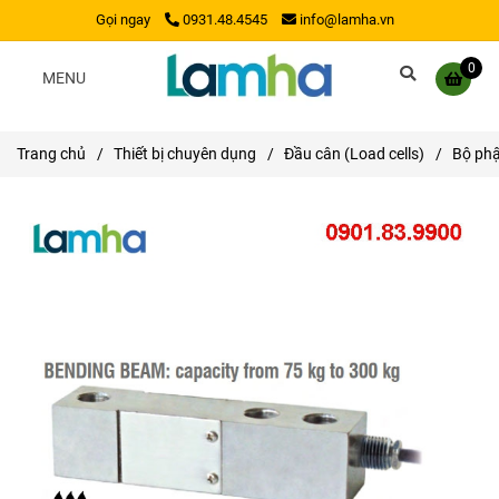
Gọi ngay
0931.48.4545
info@lamha.vn
0
MENU
Trang chủ
/
Thiết bị chuyên dụng
/
Đầu cân (Load cells)
/
Bộ ph