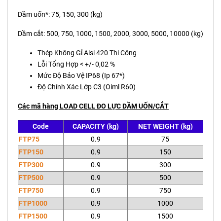
Dầm uốn*: 75, 150, 300 (kg)
Dầm cắt: 500, 750, 1000, 1500, 2000, 3000, 5000, 10000 (kg)
Thép Không Gỉ Aisi 420 Thi Công
Lỗi Tổng Hợp < +/- 0,02 %
Mức Độ Bảo Vệ IP68 (Ip 67*)
Độ Chính Xác Lớp C3 (Oiml R60)
Các mã hàng LOAD CELL ĐO LỰC DẦM UỐN/CẮT
Code
CAPACITY (kg)
NET WEIGHT (kg)
FTP75
0.9
75
FTP150
0.9
150
FTP300
0.9
300
FTP500
0.9
500
FTP750
0.9
750
FTP1000
0.9
1000
FTP1500
0.9
1500