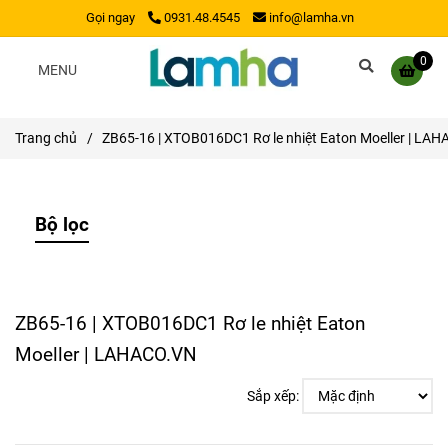
Gọi ngay
0931.48.4545
info@lamha.vn
0
MENU
Trang chủ
/
ZB65-16 | XTOB016DC1 Rơ le nhiệt Eaton Moeller | LA
Bộ lọc
ZB65-16 | XTOB016DC1 Rơ le nhiệt Eaton
Moeller | LAHACO.VN
Sắp xếp: