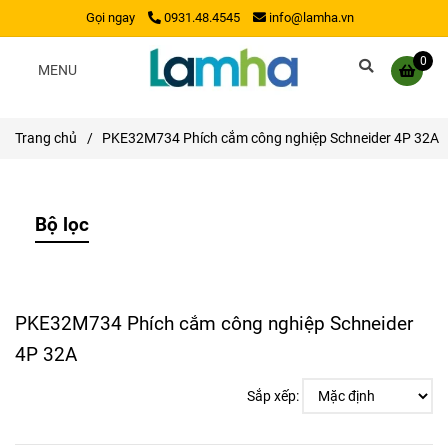
Gọi ngay
0931.48.4545
info@lamha.vn
0
MENU
Trang chủ
/
PKE32M734 Phích cắm công nghiệp Schneider 4P 32A
Bộ lọc
PKE32M734 Phích cắm công nghiệp Schneider
4P 32A
Sắp xếp: