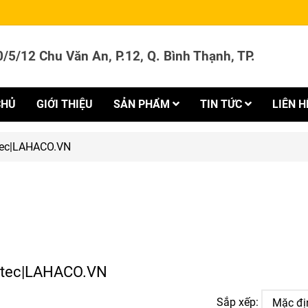
/5/12 Chu Văn An, P.12, Q. Bình Thạnh, TP.
CHỦ
GIỚI THIỆU
SẢN PHẨM
TIN TỨC
LIÊN H
tec|LAHACO.VN
nutec|LAHACO.VN
Sắp xếp: