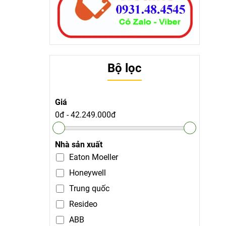
Bộ lọc
Giá
0đ
-
42.249.000đ
Nhà sản xuất
Eaton Moeller
Honeywell
Trung quốc
Resideo
ABB