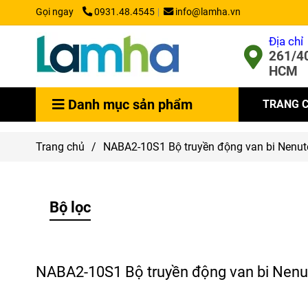
Gọi ngay
0931.48.4545
info@lamha.vn
Địa chỉ
261/40
HCM
Danh mục sản phẩm
TRANG 
Trang chủ
/
NABA2-10S1 Bộ truyền động van bi Nenu
Bộ lọc
NABA2-10S1 Bộ truyền động van bi Ne