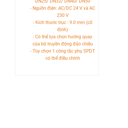
DN25/ DN32/ DN40/ DN50
- Nguồn điện: AC/DC 24 V và AC
230 V
- Kích thước trục : 9.0 mm (cố
định)
- Có thể lựa chọn hướng quay
của bộ truyền động đảo chiều
- Tùy chọn 1 công tắc phụ SPDT
có thể điều chỉnh