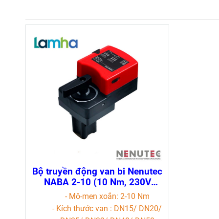
Bộ truyền động van bi Nenutec
NABA 2-10 (10 Nm, 230V
AC/DC, 100...120 giây)
- Mô-men xoắn: 2-10 Nm
- Kích thước van : DN15/ DN20/