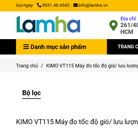
Gọi ngay
0931.48.4545
info@lamha.vn
Địa chỉ
261/40
HCM
Danh mục sản phẩm
TRANG 
Trang chủ
/
KIMO VT115 Máy đo tốc độ gió/ lưu lượn
Bộ lọc
KIMO VT115 Máy đo tốc độ gió/ lưu lượ