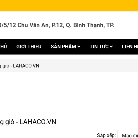
/5/12 Chu Văn An, P.12, Q. Bình Thạnh, TP.
CHỦ
GIỚI THIỆU
SẢN PHẨM
TIN TỨC
LIÊN H
g gió - LAHACO.VN
ng gió - LAHACO.VN
Sắp xếp: