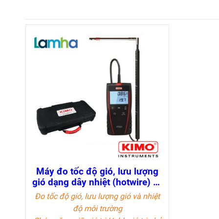
Máy đo tốc độ gió, lưu lượng
gió dạng dây nhiệt (hotwire) và
nhiệt độ môi trường KIMO
Đo tốc độ gió, lưu lượng gió và nhiệt
VT115
độ môi trường