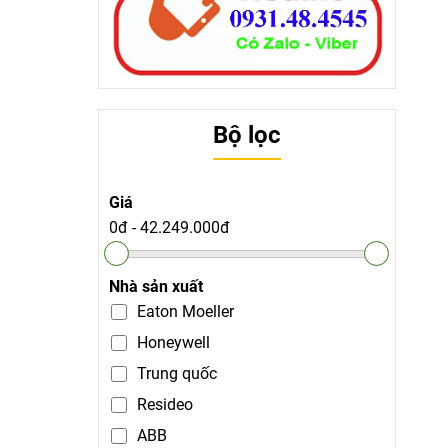
Bộ lọc
Giá
0đ
-
42.249.000đ
Nhà sản xuất
Eaton Moeller
Honeywell
Trung quốc
Resideo
ABB