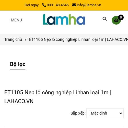
Gọi ngay
0931.48.4545
info@lamha.vn
0
MENU
Trang chủ
/
ET1105 Nẹp lỗ công nghiệp Lihhan loại 1m | LAHACO.V
Bộ lọc
ET1105 Nẹp lỗ công nghiệp Lihhan loại 1m |
LAHACO.VN
Sắp xếp: