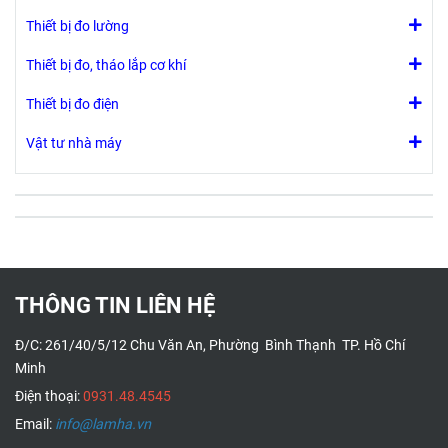
Thiết bị đo lường
Thiết bị đo, tháo lắp cơ khí
Thiết bị đo điện
Vật tư nhà máy
THÔNG TIN LIÊN HỆ
Đ/C: 261/40/5/12 Chu Văn An, Phường Bình Thạnh TP. Hồ Chí
Minh
Điện thoại:
0931.48.4545
Email:
info@lamha.vn