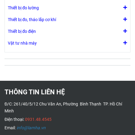
Thiết bị đo lường
Thiết bị đo, tháo lắp cơ khí
Thiết bị đo điện
Vật tư nhà máy
THÔNG TIN LIÊN HỆ
Đ/C: 261/40/5/12 Chu Văn An, Phường Bình Thạnh TP. Hồ Chí
Minh
Điện thoại:
0931.48.4545
Email:
info@lamha.vn