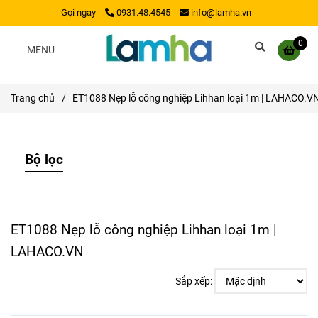
Gọi ngay
0931.48.4545
info@lamha.vn
0
MENU
Trang chủ
/
ET1088 Nẹp lỗ công nghiệp Lihhan loại 1m | LAHACO.V
Bộ lọc
ET1088 Nẹp lỗ công nghiệp Lihhan loại 1m |
LAHACO.VN
Sắp xếp: