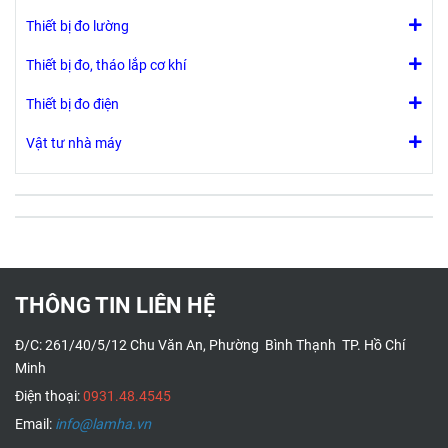
Thiết bị đo lường
Thiết bị đo, tháo lắp cơ khí
Thiết bị đo điện
Vật tư nhà máy
THÔNG TIN LIÊN HỆ
Đ/C: 261/40/5/12 Chu Văn An, Phường Bình Thạnh TP. Hồ Chí
Minh
Điện thoại:
0931.48.4545
Email:
info@lamha.vn