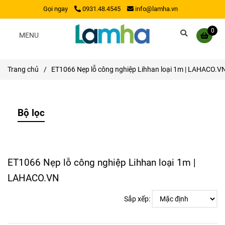
Gọi ngay
0931.48.4545
info@lamha.vn
0
MENU
Trang chủ
/
ET1066 Nẹp lỗ công nghiệp Lihhan loại 1m | LAHACO.V
Bộ lọc
ET1066 Nẹp lỗ công nghiệp Lihhan loại 1m |
LAHACO.VN
Sắp xếp: