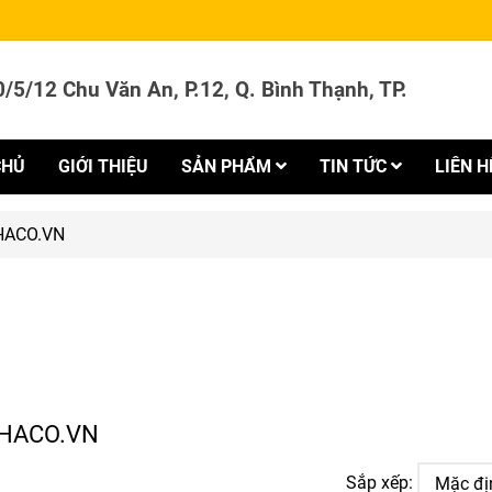
/5/12 Chu Văn An, P.12, Q. Bình Thạnh, TP.
CHỦ
GIỚI THIỆU
SẢN PHẨM
TIN TỨC
LIÊN H
AHACO.VN
LAHACO.VN
Sắp xếp: