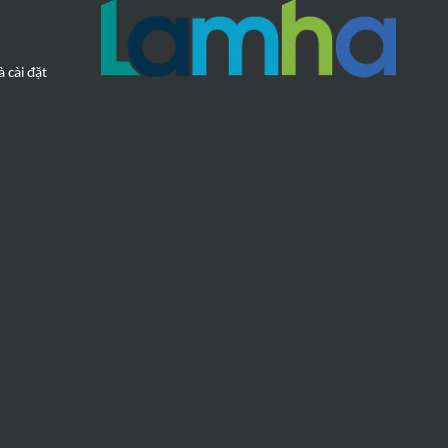
Balion
Glory
FANTINI COSMI
 cài đặt
VICTOR
TENMARS
Shihlin
BOXCO
SHIZUKI
LAUMAS
NAKATA
Prometer
ClimaTech
HARISON
EDISON
PUTON