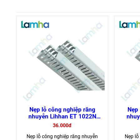
Nẹp lỗ công nghiệp răng
Nẹp 
nhuyễn Lihhan ET 1022N
nhuy
chống cháy, dễ lắp đặt (loại 1
chống c
36.000đ
mét)
Nẹp lỗ công nghiệp răng nhuyễn
Nẹp lỗ