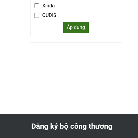
Xinda
OUDIS
Schneider
Áp dụng
Mennekes
CIKACHI
Iskra
Honda
Tropic
LONON
SONATA
adwa
Sentech - Hàn Quốc
Akio
Đăng ký bộ công thương
Bingo