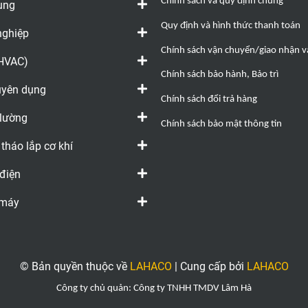
Chính sách và quy định chung
ụng
Quy định và hình thức thanh toán
nghiệp
Chính sách vận chuyển/giao nhận và
(HVAC)
Chính sách bảo hành, Bảo trì
huyên dụng
Chính sách đổi trả hàng
 lường
Chính sách bảo mật thông tin
 tháo lắp cơ khí
 điện
 máy
© Bản quyền thuộc về
LAHACO
|
Cung cấp bởi
LAHACO
Công ty chủ quản: Công ty TNHH TMDV Lâm Hà