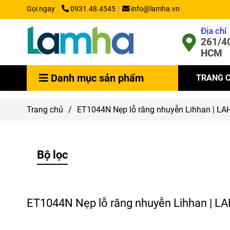
Gọi ngay
0931.48.4545
info@lamha.vn
Địa chỉ
261/40
HCM
Danh mục sản phẩm
TRANG 
Trang chủ
/
ET1044N Nẹp lỗ răng nhuyễn Lihhan | L
Bộ lọc
ET1044N Nẹp lỗ răng nhuyễn Lihhan | 