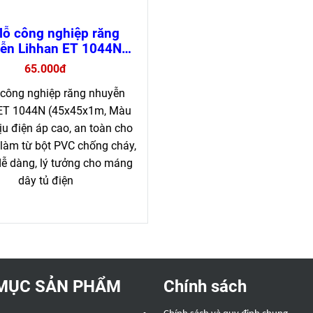
lỗ công nghiệp răng
ễn Lihhan ET 1044N
háy, dễ lắp đặt (loại 1
65.000đ
mét)
 công nghiệp răng nhuyễn
ET 1044N (45x45x1m, Màu
u điện áp cao, an toàn cho
 làm từ bột PVC chống cháy,
dễ dàng, lý tưởng cho máng
dây tủ điện
MỤC SẢN PHẨM
Chính sách