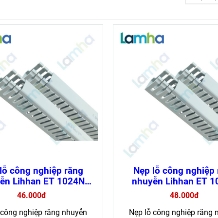
lỗ công nghiệp răng
Nẹp lỗ công nghiệp
ễn Lihhan ET 1024N
nhuyễn Lihhan ET 
háy, dễ lắp đặt (loại 1
chống cháy, dễ lắp đặt 
46.000đ
48.000đ
mét)
mét)
 công nghiệp răng nhuyễn
Nẹp lỗ công nghiệp răng 