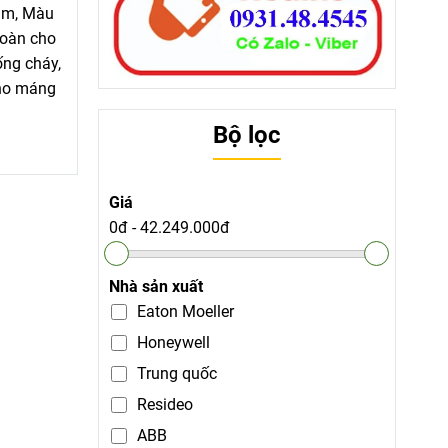
1m, Màu
toàn cho
ống cháy,
cho máng
Bộ lọc
Giá
0đ
-
42.249.000đ
Nhà sản xuất
Eaton Moeller
Honeywell
Trung quốc
Resideo
ABB