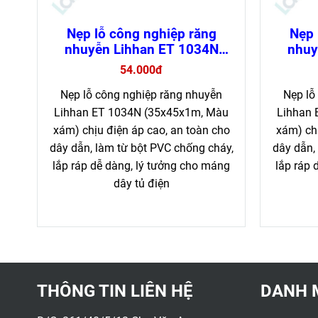
Nẹp lỗ công nghiệp răng
Nẹp 
nhuyễn Lihhan ET 1034N
nhuy
chống cháy, dễ lắp đặt (loại 1
chống c
54.000đ
mét)
Nẹp lỗ công nghiệp răng nhuyễn
Nẹp lỗ
Lihhan ET 1034N (35x45x1m, Màu
Lihhan 
xám) chịu điện áp cao, an toàn cho
xám) chị
dây dẫn, làm từ bột PVC chống cháy,
dây dẫn,
lắp ráp dễ dàng, lý tưởng cho máng
lắp ráp 
dây tủ điện
THÔNG TIN LIÊN HỆ
DANH 