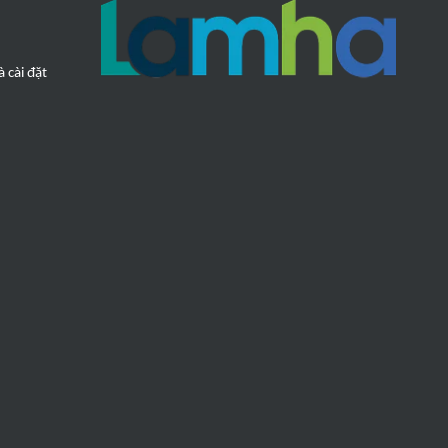
Balion
Glory
FANTINI COSMI
 cài đặt
VICTOR
TENMARS
Shihlin
BOXCO
SHIZUKI
LAUMAS
NAKATA
Prometer
ClimaTech
HARISON
EDISON
PUTON