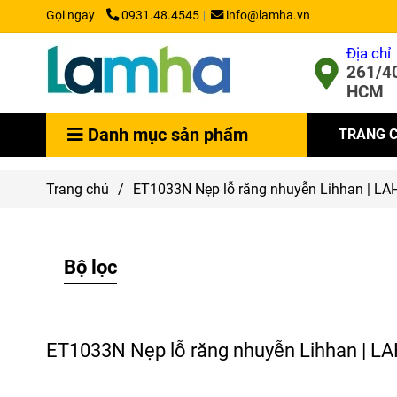
Gọi ngay
0931.48.4545
info@lamha.vn
Địa chỉ
261/40
HCM
Danh mục sản phẩm
TRANG 
Trang chủ
/
ET1033N Nẹp lỗ răng nhuyễn Lihhan | L
Bộ lọc
ET1033N Nẹp lỗ răng nhuyễn Lihhan | 