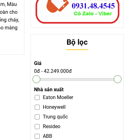
1m, Màu
toàn cho
ống cháy,
cho máng
Bộ lọc
Giá
0đ
-
42.249.000đ
Nhà sản xuất
Eaton Moeller
Honeywell
Trung quốc
Resideo
ABB