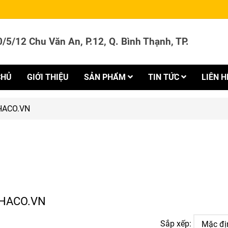
/5/12 Chu Văn An, P.12, Q. Bình Thạnh, TP.
CHỦ
GIỚI THIỆU
SẢN PHẨM
TIN TỨC
LIÊN H
AHACO.VN
LAHACO.VN
Sắp xếp: