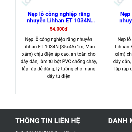
Nẹp lỗ công nghiệp răng
Nẹp 
nhuyễn Lihhan ET 1034N
nhuy
chống cháy, dễ lắp đặt (loại 1
chống c
54.000đ
mét)
Nẹp lỗ công nghiệp răng nhuyễn
Nẹp lỗ
Lihhan ET 1034N (35x45x1m, Màu
Lihhan 
xám) chịu điện áp cao, an toàn cho
xám) chị
dây dẫn, làm từ bột PVC chống cháy,
dây dẫn,
lắp ráp dễ dàng, lý tưởng cho máng
lắp ráp 
dây tủ điện
THÔNG TIN LIÊN HỆ
DANH 