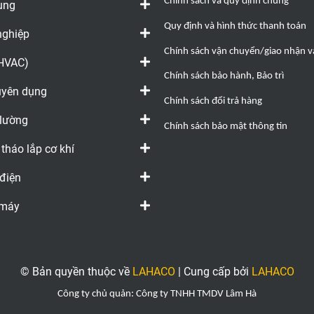
Chính sách và quy định chung
ụng
Quy định và hình thức thanh toán
nghiệp
Chính sách vận chuyển/giao nhận và
(HVAC)
Chính sách bảo hành, Bảo trì
huyên dụng
Chính sách đổi trả hàng
 lường
Chính sách bảo mật thông tin
 tháo lắp cơ khí
 điện
 máy
© Bản quyền thuộc về
LAHACO
|
Cung cấp bởi
LAHACO
Công ty chủ quản: Công ty TNHH TMDV Lâm Hà