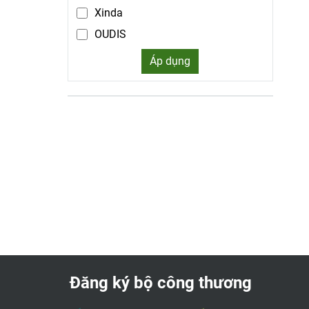
Xinda
OUDIS
Schneider
Áp dụng
Mennekes
CIKACHI
Iskra
Honda
Tropic
LONON
SONATA
adwa
Sentech - Hàn Quốc
Akio
Đăng ký bộ công thương
Bingo