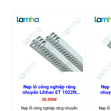
Nẹp lỗ công nghiệp răng
Nẹp 
nhuyễn Lihhan ET 1022N
nhuy
chống cháy, dễ lắp đặt (loại 1
chống c
36.000đ
mét)
Nẹp lỗ công nghiệp răng nhuyễn
Nẹp lỗ