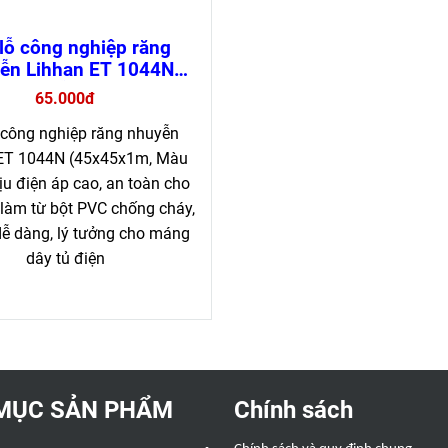
lỗ công nghiệp răng
ễn Lihhan ET 1044N
háy, dễ lắp đặt (loại 1
65.000đ
mét)
 công nghiệp răng nhuyễn
ET 1044N (45x45x1m, Màu
u điện áp cao, an toàn cho
 làm từ bột PVC chống cháy,
dễ dàng, lý tưởng cho máng
dây tủ điện
MỤC SẢN PHẨM
Chính sách