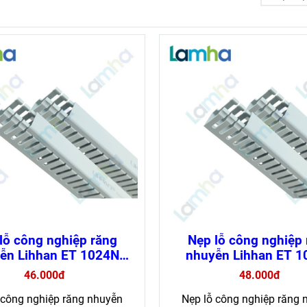
lỗ công nghiệp răng
Nẹp lỗ công nghiệp
ễn Lihhan ET 1024N
nhuyễn Lihhan ET 
háy, dễ lắp đặt (loại 1
chống cháy, dễ lắp đặt 
46.000đ
48.000đ
mét)
mét)
 công nghiệp răng nhuyễn
Nẹp lỗ công nghiệp răng 