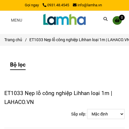
Gọi ngay
0931.48.4545
info@lamha.vn
0
MENU
Trang chủ
/
ET1033 Nẹp lỗ công nghiệp Lihhan loại 1m | LAHACO.V
Bộ lọc
ET1033 Nẹp lỗ công nghiệp Lihhan loại 1m |
LAHACO.VN
Sắp xếp: