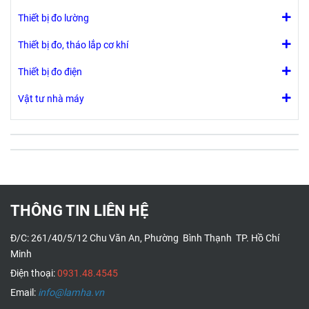
Thiết bị đo lường
Thiết bị đo, tháo lắp cơ khí
Thiết bị đo điện
Vật tư nhà máy
THÔNG TIN LIÊN HỆ
Đ/C: 261/40/5/12 Chu Văn An, Phường Bình Thạnh TP. Hồ Chí
Minh
Điện thoại:
0931.48.4545
Email:
info@lamha.vn