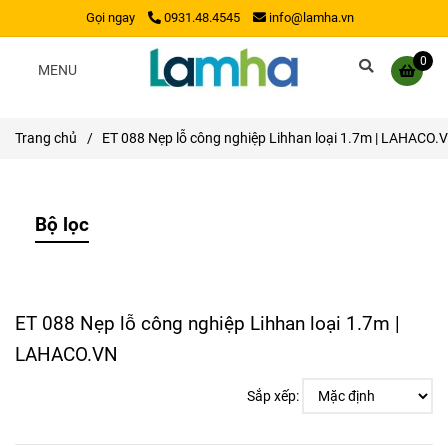
Gọi ngay
0931.48.4545
info@lamha.vn
0
MENU
Trang chủ
/
ET 088 Nẹp lỗ công nghiệp Lihhan loại 1.7m | LAHACO.
Bộ lọc
ET 088 Nẹp lỗ công nghiệp Lihhan loại 1.7m |
LAHACO.VN
Sắp xếp: