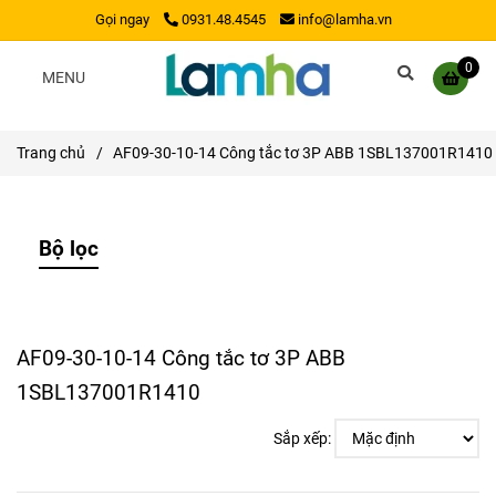
Gọi ngay
0931.48.4545
info@lamha.vn
0
MENU
Trang chủ
/
AF09-30-10-14 Công tắc tơ 3P ABB 1SBL137001R1410
Bộ lọc
AF09-30-10-14 Công tắc tơ 3P ABB
1SBL137001R1410
Sắp xếp: