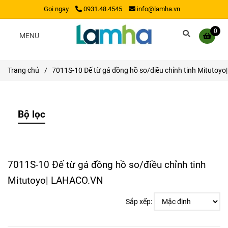
Gọi ngay
0931.48.4545
info@lamha.vn
0
MENU
Trang chủ
/
7011S-10 Đế từ gá đồng hồ so/điều chỉnh tinh Mitutoy
Bộ lọc
7011S-10 Đế từ gá đồng hồ so/điều chỉnh tinh
Mitutoyo| LAHACO.VN
Sắp xếp: