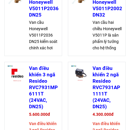
Honeywell
Honeywell
V5011P2036
V5011P2002
DN25
DN32
Van cầu
Van cầu hai
Honeywell
chiều Honeywell
V5011P2036
V5011P là sản
DN25 kiểm soát
phẩm lý tưởng
chính xác hơi
cho hệ thống
nước và glycol
HVAC sưởi ấm
trong HVAC. Với
và làm mát. Với
thân bằng đồng
thân bằng đồng
Van điều
Van điều
đỏ, kết nối ren
đỏ, tỷ lệ rò rỉ
khiển 3 ngã
khiển 2 ngã
BSPT, tỷ lệ rò rỉ
thấp và khả
Resideo
Resideo
chỗ ngồi thấp,
năng điều chỉnh
RVC7931MP
RVC7931AP
van đáp ứng
đáng kinh ngạc,
6111T
1111T
các hệ thống
van đảm bảo độ
(24VAC,
(24VAC,
điều khiển 2 vị trí
ổn định và hiệu
DN25)
DN25)
và điều biến.
quả tối ưu.
5.600.000đ
4.300.000đ
Đầu nối trực tiếp
Thích hợp cho
Van điều khiển
Van điều khiển
với bộ truyền
điều khiển hai vị