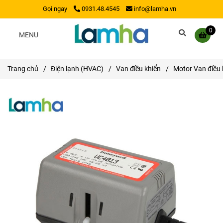
Gọi ngay
0931.48.4545
info@lamha.vn
0
MENU
Trang chủ
/
Điện lạnh (HVAC)
/
Van điều khiển
/
Motor Van điều 