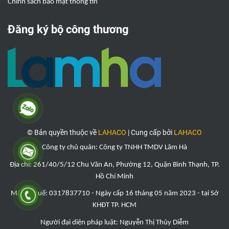
Chính sách bảo mật thông tin
Đăng ký bộ công thương
© Bản quyền thuộc về
LAHACO
|
Cung cấp bởi
LAHACO
Công ty chủ quản: Công ty TNHH TMDV Lâm Hà
Địa chỉ: 261/40/5/12 Chu Văn An, Phường 12, Quận Bình Thạnh, TP.
Hồ Chí Minh
Mã số thuế: 0317837710 - Ngày cấp 16 tháng 05 năm 2023 - tại Sở
KHĐT TP. HCM
Người đại diện pháp luật: Nguyễn Thị
Thúy Diễ
m