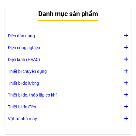
sưởi và làm lạnh
sưởi và làm
trong hệ thống
lạnh trong hệ
Danh mục sản phẩm
điều hòa không
thống điều hòa
khí.
không khí.
Điện áp :
Điện áp :
220VAC
Điện dân dụng
220VAC
Kích thước ống
Kích thước ống
đồng:
Điện công nghiệp
đồng:Tùy chọn
DN25 (1 inch),
DN15, DN20,
Điện lạnh (HVAC)
Phi 34 mm
DN25
Ren: trong
Thiết bị chuyên dụng
Thiết bị đo lường
Thiết bị đo, tháo lắp cơ khí
Thiết bị đo điện
Vật tư nhà máy