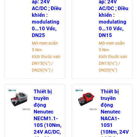
đảo chiều
áp: 24V
áp: 24V
- Tùy chọn 1 công
AC/DC ; Điều
AC/DC ; Điều
tắc phụ SPDT có
khiển :
khiển :
thể điều chỉnh
modulating
modulating
Tài liệu kỹ thuật
0…10 Vdc,
0…10 Vdc,
DN25
DN15
Mô-men xoắn
Mô-men xoắn
5 Nm
5 Nm
Kích thước van
Kích thước van
DN15(½“) /
DN15(½“) /
DN20(¾“) /
DN20(¾“)
DN25(1")
/ DN32(1¼“)
/DN32(1¼“)
Nguồn điện
Nguồn điện
AC/DC 24V
Thiết bị
Thiết bị
AC/DC 24V
Điều chế DC
truyền
truyền
Điều chế DC
0(2)...10 V
động
động
0(2)...10 V
Kích thước trục
Nenutec
Nenutec
Kích thước trục
- 9,0 mm (cố
NECM1.1-
NACA1-
- 9,0 mm (cố
định)
10S (10Nm,
10S1
định)
Có thể lựa chọn
24V AC/DC,
(10Nm, 24V