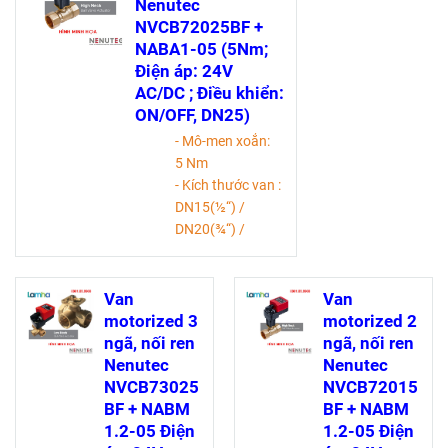
Nenutec
NVCB72025BF +
NABA1-05 (5Nm;
Điện áp: 24V
AC/DC ; Điều khiển:
ON/OFF, DN25)
- Mô-men xoắn:
5 Nm
- Kích thước van :
DN15(½“) /
DN20(¾“) /
DN25(1“) /
DN32(1¼“)
- Nguồn điện:
Van
Van
AC/DC 24 V
motorized 3
motorized 2
- Kích thước trục :
ngã, nối ren
ngã, nối ren
9.0 mm (cố định)
Nenutec
Nenutec
- Có thể lựa chọn
NVCB73025
NVCB72015
hướng quay của
BF + NABM
BF + NABM
bộ truyền động
1.2-05 Điện
1.2-05 Điện