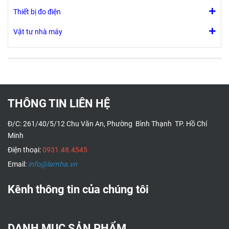
hướng
Thiết bị đo điện
quay
của bộ
Vật tư nhà máy
truyền
động
đảo
chiều
- Tùy
chọn 1
THÔNG TIN LIÊN HỆ
công
tắc phụ
Đ/C: 261/40/5/12 Chu Văn An, Phường Bình Thạnh TP. Hồ Chí
SPDT có
Minh
thể điều
chỉnh
Điện thoại:
0931.48.4545
Email:
info@lamha.vn
Kênh thông tin của chúng tôi
DANH MỤC SẢN PHẨM