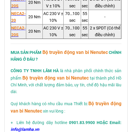
20 Nm
20S
V ± 10%
sec
sec
điều chỉnh)
NECA2-
AC 230 V ±
70…100
55
20 Nm
-
20
10%
sec
sec
NECA2-
AC 230 V ±
70…100
55
2 x SPDT (Có thể
20 Nm
20S
10%
sec
sec
điều chỉnh)
Bộ truyền động van bi Nenutec
MUA SẢN PHẨM
CHÍNH
HÃNG Ở ĐÂU ?
CÔNG TY TNHH LÂM HÀ
là nhà phân phối chính thức sản
Bộ truyền động van bi Nenutec
phẩm
tại thành phố Hồ
Chí Minh, với chất lượng đảm bảo, uy tín, chế độ hậu mãi lâu
dài.
Bộ truyền động
Quý khách hàng có nhu cầu mua Thiết bị
van bi Nenutec
xin vui lòng :
+ Liên hệ đường dây hotline
0901.83.9900 HOẶC Email:
info@lamha.vn