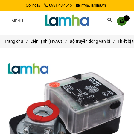
Gọi ngay
0931.48.4545
info@lamha.vn
0
MENU
Trang chủ
/
Điện lạnh (HVAC)
/
Bộ truyền động van bi
/
Thiết bị