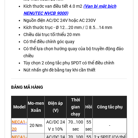
Kích thước van điều tiết 4.0 m2
(Van bi mặt bích
NENUTEC NVCB 9000)
Nguồn điện AC/DC 24V hoặc AC 230V
Kích thước trục - Ø 12...20 mm /  8.5...14 mm
Chiều dài trục tối thiểu 20 mm
Có thể điều chỉnh góc quay
Có thể lựa chọn hướng quay của bộ truyền động đảo
chiều
Tùy chọn 2 công tắc phụ SPDT có thể điều chỉnh
Nút nhấn ghi đè bằng tay khi cần thiết
BẢNG MÃ HÀNG
Thời
Mo-men
Điện áp
Model
gian
Hồi
Công tắc phụ
Xoắn
(V)
chạy
NECA1-
AC/DC 24
70…100
55
20 Nm
-
20
V ± 10%
sec
sec
NECA1-
AC/DC 24
70…100
55
2 x SPDT (Có thể