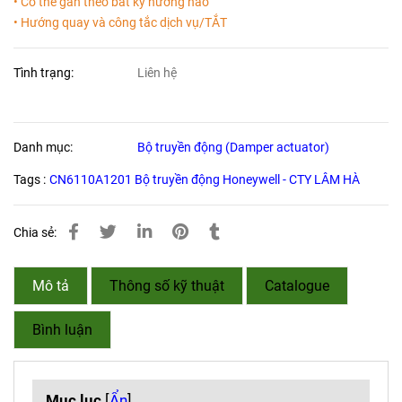
• Có thể gắn theo bất kỳ hướng nào
• Hướng quay và công tắc dịch vụ/TẮT
Tình trạng:
Liên hệ
Danh mục:
Bộ truyền động (Damper actuator)
Tags :
CN6110A1201 Bộ truyền động Honeywell - CTY LÂM HÀ
Chia sẻ:
Mô tả
Thông số kỹ thuật
Catalogue
Bình luận
Mục lục
[
Ẩn
]