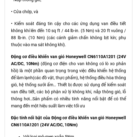
• Cửa chớp, và
• Kiểm soát đáng tin cậy cho các ứng dụng van điều tiết
không khí lên đến 10 sq ft / 44 lb-in. (5 Nm) và 20 ft vuông /
88 lb-in. (10 Nm) (các cánh giảm chấn không bịt kín; phụ
thuộc vào ma sát không khí).
Động cơ điều khiển van gió Honeywell CN6110A1201 (24V
AC/DC, 10Nm)
(động cơ điện cho van không có lò xo phản
hồi) là một phần quan trọng trong việc điều khiển hệ thống
để làm lạnh(các đồ vật, thực phẩm), hệ thống điều hòa thông
gió, hệ thống sưởi ẩm… Thiết bị được sử dụng để kiểm soát
van điều tiết, các bộ phận xử lý không khí, nắp thông gió, lỗ
thông hơi…Sản phẩm có nhiều tính năng nổi bật để có thể
mang đến một hiệu suất làm việc tối ưu
Đặc tính nổi bật của Động cơ điều khiển van gió Honeywell
CN6110A1201 (24V AC/DC, 10Nm)
Với loại mô-men xoắn 5Nm