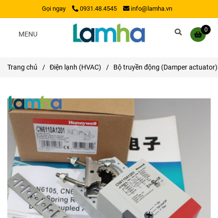
Gọi ngay
0931.48.4545
info@lamha.vn
0
MENU
Trang chủ
/
Điện lạnh (HVAC)
/
Bộ truyền động (Damper actuator)