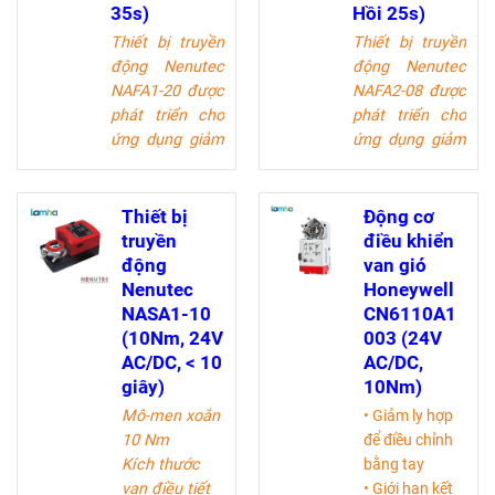
bướm, van điều
giới hóa van
35s)
Hồi 25s)
tiết khí chạy
điều tiết. Trong
Thiết bị truyền
Thiết bị truyền
nhanh.
trường hợp
động Nenutec
động Nenutec
khẩn cấp hỏa
NAFA1-20 được
NAFA2-08 được
hoạn, bộ truyền
phát triển cho
phát triển cho
động sẽ quay
ứng dụng giảm
ứng dụng giảm
trở lại vị trí ban
chấn không khí
chấn không khí
đầu khi mất
nói chung, van
nói chung, van
điện hoặc bị
quay và các
quay và các
Thiết bị
Động cơ
cảm biến nhiệt
thiết bị khác
thiết bị khác
truyền
điều khiển
ngắt
yêu cầu chức
yêu cầu chức
động
van gió
năng an toàn.
năng an toàn.
Nenutec
Honeywell
Trong quá trình
Trong quá trình
NASA1-10
CN6110A1
hoạt động bình
hoạt động bình
(10Nm, 24V
003 (24V
thường, bộ
thường, bộ
AC/DC, < 10
AC/DC,
truyền động đã
truyền động đã
giây)
10Nm)
điều khiển thiết
điều khiển thiết
Mô-men xoắn
• Giảm ly hợp
bị. Trong
bị. Trong
10 Nm
để điều chỉnh
trường hợp mất
trường hợp mất
Kích thước
bằng tay
điện, bộ truyền
điện, bộ truyền
van điều tiết
• Giới hạn kết