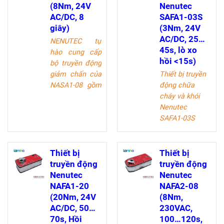
(8Nm, 24V
Nenutec
AC/DC, 8
SAFA1-03S
giây)
(3Nm, 24V
AC/DC, 25…
NENUTEC tự
45s, lò xo
hào cung cấp
hồi <15s)
bộ truyền động
giảm chấn của
Thiết bị truyền
NASA1-08 gồm
động chữa
các ứng dụng
cháy và khói
được thiết kế
Nenutec
đặc biệt cho thị
SAFA1-03S
trường HVAC và
được thiết kế
Công nghiệp
đặc biệt cho
nhẹ. Bộ truyền
ứng dụng chữa
Thiết bị
Thiết bị
động giảm
cháy và khói
truyền động
truyền động
chấn chất
trong quá trình
Nenutec
Nenutec
lượng cao
hoạt động bình
NAFA1-20
NAFA2-08
NENUTEC được
thường, bộ
(20Nm, 24V
(8Nm,
thiết kế để sử
truyền động
AC/DC, 50…
230VAC,
dụng với van
điều khiển cơ
70s, Hồi
100…120s,