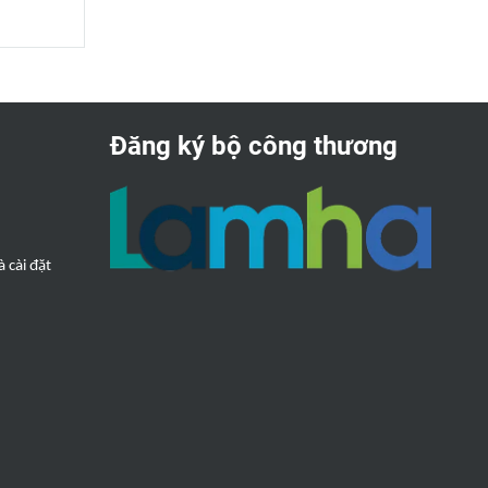
, sưởi,
ió
 bằng tay
 cấp
Đăng ký bộ công thương
 cài đặt