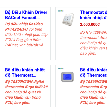
Bộ Điều Khiển Driver
Thermostat 
BACnet Fancoil
khiển nhiệt 
Resideo
Resideo
Bộ điều nhiệt Resideo
2.600.000đ
RFT428AD/U
RTF428WN
RFT428AD/U
với trình
Bộ RTF428WNM 
(Modbus RT
điều khiển nhiệt giao tiếp
thermostat được
FCU 4 ống, giao thức
cho 3 cấp độ qu
BACnet, van bật/tắt và
điều khiển van 
điều khiển quạt 3 tốc độ
bao gồm:
2 ống chỉ làm
làm nóng/chuyể
công
Bộ điều khiển nhiệt
Bộ điều khiể
4 ống chuyển
độ Thermotat
độ Thermota
mát/nhiệt bằn
Honeywell
Honeywell
Bộ
T6800H2WN
digital
Bộ
T6865H2WB
động
T6800H2WN
T6865H2WB
thermostat được thiết kế
thermostat được
Giao diện RS4
cho 3 cấp độ quạt và
cho 3 cấp độ qu
độ Salve Modb
điều khiển van trong
điều khiển van 
FCU, bao gồm:
FCU, bao gồm: