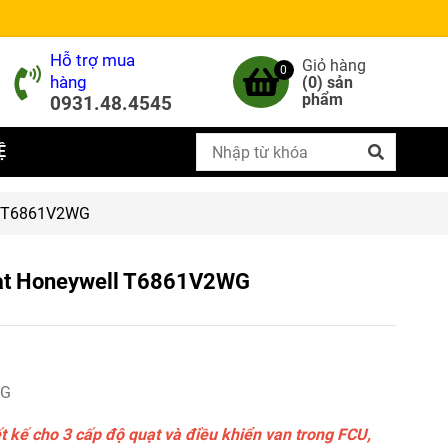
Hỗ trợ mua
Giỏ hàng
0
hàng
(
0
) sản
phẩm
0931.48.4545
Ệ
ll T6861V2WG
otat Honeywell T6861V2WG
WG
 kế cho 3 cấp độ quạt và điều khiển van trong FCU,