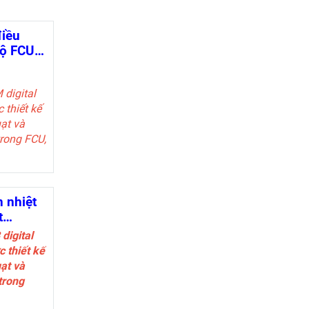
điều
độ FCU
M
digital
U)
 thiết kế
ạt và
trong FCU,
 mát/chỉ
n đổi thủ
n nhiệt
 đổi làm
t
g tay/tự
digital
 thiết kế
85 ở chế
ạt và
us RTU
trong