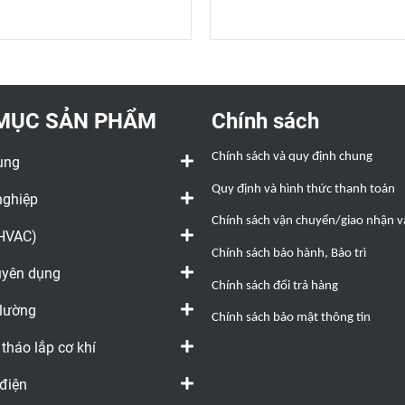
2-ống chỉ làm mát/chỉ
Chế độ làm lạnh
làm nóng/chuyển đổi thủ
hoặc bằng tay.
công giữa làm nóng và
Chế độ thông g
làm mát
Điều khiển quạt
Chế độ thông gió
hoặc tự động 3
Điều khiển quạt 3
MỤC SẢN PHẨM
Chính sách
tốc độ bằng tay
hoặc tự động
Chính sách và quy định chung
ụng
Điều khiển van
nước
Quy định và hình thức thanh toán
nghiệp
Chính sách vận chuyển/giao nhận và
(HVAC)
Chính sách bảo hành, Bảo trì
huyên dụng
Chính sách đổi trả hàng
 lường
Chính sách bảo mật thông tin
 tháo lắp cơ khí
 điện