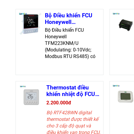
Bộ Điều khiển FCU
Honeywell
TFM223KNM/U -
Bộ Điều khiển FCU
Modulating: 0-
Honeywell
10Vdc; Modbus RTU
TFM223KNM/U
RS485
(Modulating: 0-10Vdc;
Modbus RTU RS485) có
thiết kế hiện đại, dễ lắp
đặt. Giao diện Modbus
RTU RS485, màn hình
LCD dễ nhìn. Điều khiển
Thermostat điều
quạt 3 tốc độ, chế độ
khiển nhiệt độ FCU
sưởi/làm mát có thể điều
Resideo RTF428WN
chỉnh.
2.200.000đ
Bộ RTF428WN digital
thermostat được thiết kế
cho 3 cấp độ quạt và
điều khiển van trong FCU,