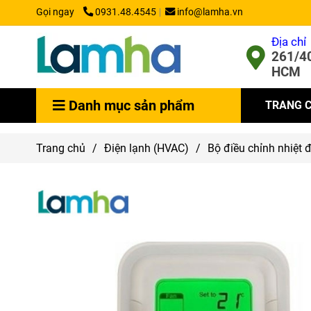
Gọi ngay
0931.48.4545
info@lamha.vn
Địa chỉ
261/40
HCM
Danh mục sản phẩm
TRANG 
Trang chủ
/
Điện lạnh (HVAC)
/
Bộ điều chỉnh nhiệt 