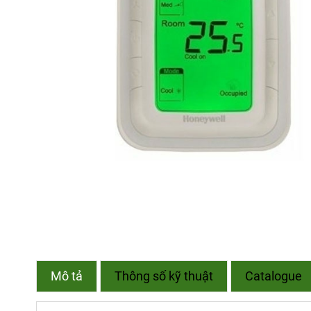
Mô tả
Thông số kỹ thuật
Catalogue