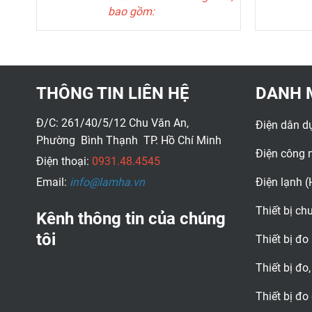
bao gồm:
Chế độ làm lạnh, sưởi,
hoặc bằng tay.
Chế độ thông gió
Điều khiển quạt bằng tay
hoặc tự động 3 cấp
THÔNG TIN LIÊN HỆ
DANH 
Đ/C: 261/40/5/12 Chu Văn An,
Điện dân d
Phường Bình Thạnh TP. Hồ Chí Minh
Điện công 
Điện thoại:
0931.48.4545
Email:
info@lamha.vn
Điện lạnh 
Thiết bị c
Kênh thông tin của chúng
tôi
Thiết bị đo
Thiết bị đo,
Thiết bị đo