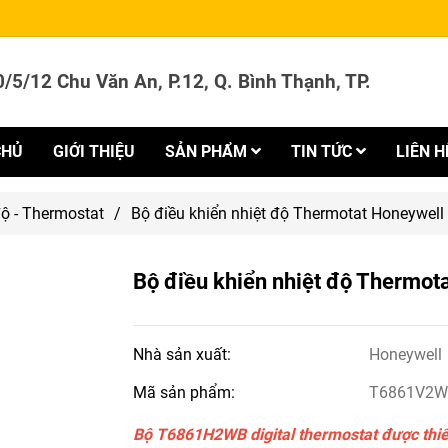
/5/12 Chu Văn An, P.12, Q. Bình Thạnh, TP.
CHỦ
GIỚI THIỆU
SẢN PHẨM
TIN TỨC
LIÊN H
độ - Thermostat
/
Bộ điều khiển nhiệt độ Thermotat Honeywe
Bộ điều khiển nhiệt độ Therm
Nhà sản xuất:
Honeywell
Mã sản phẩm:
T6861V2
Bộ T6861H2WB digital thermostat được thiết