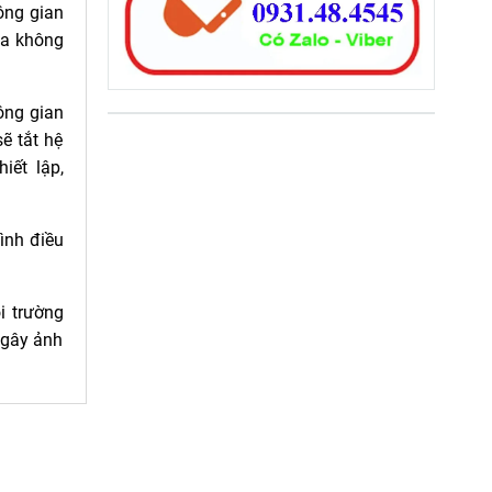
hông gian
òa không
ông gian
sẽ tắt hệ
iết lập,
ình điều
i trường
 gây ảnh