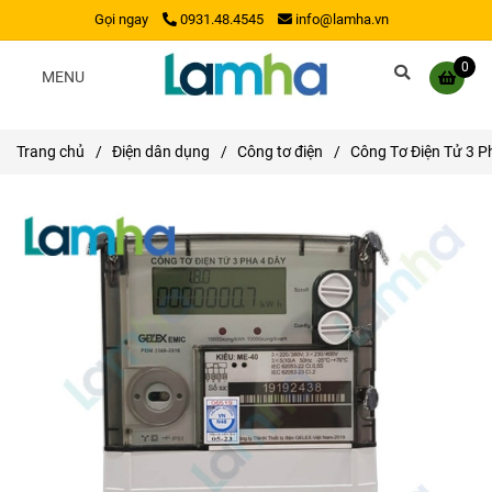
Gọi ngay
0931.48.4545
info@lamha.vn
0
MENU
Trang chủ
/
Điện dân dụng
/
Công tơ điện
/
Công Tơ Điện Tử 3 P