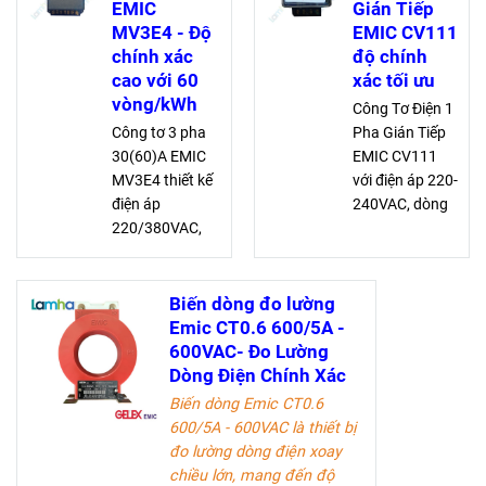
chính xác 1.0
cấp chính xác
EMIC
Gián Tiếp
(hữu công) và
cao, phù hợp
MV3E4 - Độ
EMIC CV111
2.0 (vô công),
quản lý năng
chính xác
độ chính
tiết kiệm điện
lượng điện hiệu
cao với 60
xác tối ưu
năng
quả
vòng/kWh
Công Tơ Điện 1
Công tơ 3 pha
Pha Gián Tiếp
30(60)A EMIC
EMIC CV111
MV3E4 thiết kế
với điện áp 220-
điện áp
240VAC, dòng
220/380VAC,
điện danh định
dòng điện danh
5A, quá tải 20A,
định 30A, quá
cấp chính xác
tải tới 60A. Đảm
2, và 900
Biến dòng đo lường
bảo cấp chính
vòng/kWh, đo
Emic CT0.6 600/5A -
xác 2 cho việc
lường hiệu quả
600VAC- Đo Lường
đo lường hiệu
Dòng Điện Chính Xác
quả, ổn định
Biến dòng Emic CT0.6
600/5A - 600VAC là thiết bị
đo lường dòng điện xoay
chiều lớn, mang đến độ