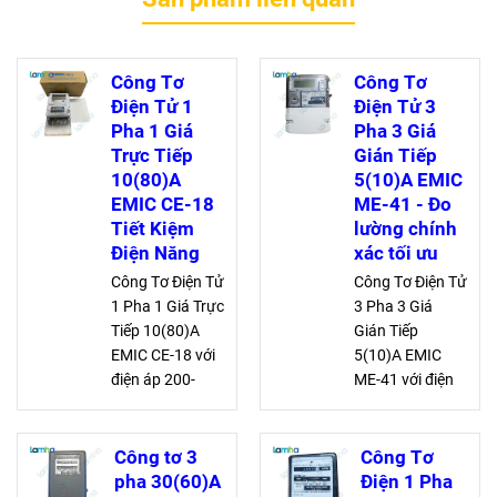
Công Tơ
Công Tơ
Điện Tử 1
Điện Tử 3
Pha 1 Giá
Pha 3 Giá
Trực Tiếp
Gián Tiếp
10(80)A
5(10)A EMIC
EMIC CE-18
ME-41 - Đo
Tiết Kiệm
lường chính
Điện Năng
xác tối ưu
Công Tơ Điện Tử
Công Tơ Điện Tử
1 Pha 1 Giá Trực
3 Pha 3 Giá
Tiếp 10(80)A
Gián Tiếp
EMIC CE-18 với
5(10)A EMIC
điện áp 200-
ME-41 với điện
240VAC, dòng
áp 3 x 57,5/100
định mức 10A
- 240/415V,
và quá tải 80A,
dòng điện 5A,
Công tơ 3
Công Tơ
đảm bảo độ
quá tải 10A. Đạt
pha 30(60)A
Điện 1 Pha