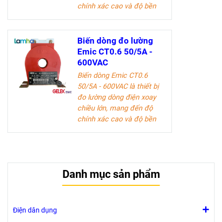
chính xác cao và độ bền
vượt trội. Sản phẩm lý
tưởng cho các kỹ sư điện
và doanh nghiệp trong
Biến dòng đo lường
ngành công nghiệp điện.
Emic CT0.6 50/5A -
600VAC
Tài liệu kỹ thuật
Biến dòng Emic CT0.6
50/5A - 600VAC là thiết bị
đo lường dòng điện xoay
chiều lớn, mang đến độ
chính xác cao và độ bền
vượt trội. Sản phẩm lý
tưởng cho các kỹ sư điện
và doanh nghiệp trong
ngành công nghiệp điện.
Danh mục sản phẩm
Tài liệu kỹ thuật
Điện dân dụng