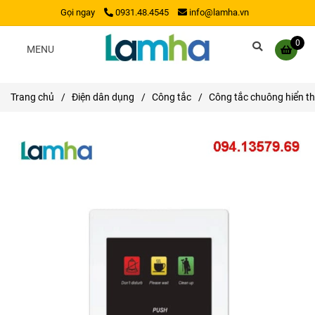
Gọi ngay
0931.48.4545
info@lamha.vn
0
MENU
Trang chủ
/
Điện dân dụng
/
Công tắc
/
Công tắc chuông hiển t