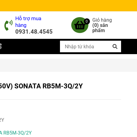
Hỗ trợ mua
Giỏ hàng
0
hàng
(
0
) sản
phẩm
0931.48.4545
Ệ
A/250V) SONATA RB5M-3Q/2Y
2Y
TA RB5M-3Q/2Y