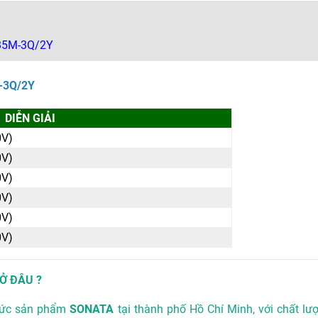
RB5M-3Q/2Y
M-3Q/2Y
DIỄN GIẢI
0V)
0V)
0V)
0V)
0V)
0V)
Ở ĐÂU ?
hức sản phẩm
SONATA
tại thành phố Hồ Chí Minh, với chất l