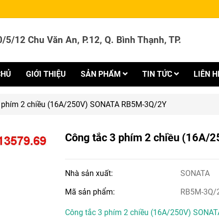
/5/12 Chu Văn An, P.12, Q. Bình Thạnh, TP.
CHỦ
GIỚI THIỆU
SẢN PHẨM
TIN TỨC
LIÊN H
3 phím 2 chiều (16A/250V) SONATA RB5M-3Q/2Y
Công tắc 3 phím 2 chiều (16
Nhà sản xuất:
SONATA
Mã sản phẩm:
RB5M-3Q/
Công tắc 3 phím 2 chiều (16A/250V) SONA