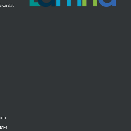
 cài đặt
Minh
 HCM