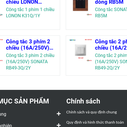
chiều LONON
dòng RB5M
K31Q/1Y
Công tắc 1 phím 1 chiều
Công tắc SONA
LONON K31Q/1Y
RB5M
Công tắc 3 phím 2
Công tắc 2 p
chiều (16A/250V)
chiều (16A/
SONATA RB49-
SONATA RB4
Công tắc 3 phím 2 chiều
Công tắc 2 phím
3Q/2Y
2Q/2Y
(16A/250V) SONATA
(16A/250V) SO
RB49-3Q/2Y
RB49-2Q/2Y
MỤC SẢN PHẨM
Chính sách
Chính sách và quy định chung
ụng
Quy định và hình thức thanh toán
nghiệp