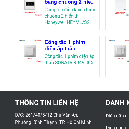
bảng chuông 2 hiển
thị Honeywell
Công tắc điều khiển bảng
HEYML/S2
chuông 2 hiển thị
Honeywell HEYML/S2
Công tắc 1 phím
điện áp thấp
SONATA RB49-005
Công tắc 1 phím điện áp
thấp SONATA RB49-005
THÔNG TIN LIÊN HỆ
DANH 
Đ/C: 261/40/5/12 Chu Văn An,
Điện dân d
Phường Bình Thạnh TP. Hồ Chí Minh
Điện công 