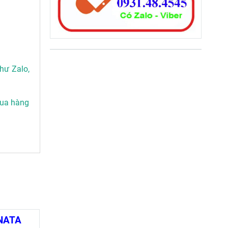
hư Zalo,
mua hàng
ONATA