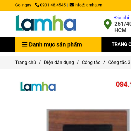
Gọi ngay
0931.48.4545
info@lamha.vn
Địa chỉ
261/40
HCM
Danh mục sản phẩm
TRANG 
Trang chủ
/
Điện dân dụng
/
Công tắc
/
Công tắc 