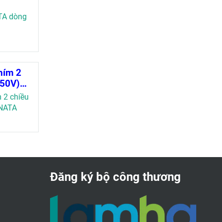
TA dòng
hím 2
250V)
9-
 2 chiều
NATA
Đăng ký bộ công thương