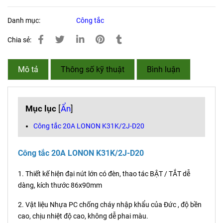
Danh mục:
Công tắc
Chia sẻ:
Mô tả
Thông số kỹ thuật
Bình luận
Mục lục
[
Ẩn
]
Công tắc 20A LONON K31K/2J-D20
Công tắc 20A LONON K31K/2J-D20
1. Thiết kế hiện đại nút lớn có đèn, thao tác BẬT / TẮT dễ
dàng, kích thước 86x90mm
2. Vật liệu Nhựa PC chống cháy nhập khẩu của Đức , độ bền
cao, chịu nhiệt độ cao, không dễ phai màu.