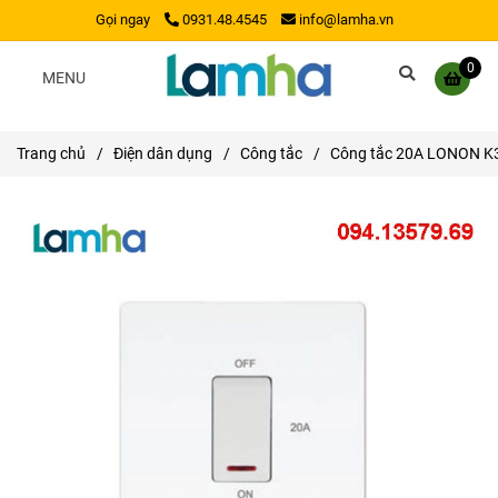
Gọi ngay
0931.48.4545
info@lamha.vn
0
MENU
Trang chủ
/
Điện dân dụng
/
Công tắc
/
Công tắc 20A LONON K