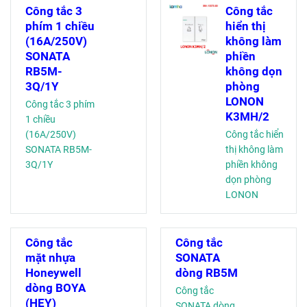
Công tắc 3
Công tắc
phím 1 chiều
hiển thị
(16A/250V)
không làm
SONATA
phiền
RB5M-
không dọn
3Q/1Y
phòng
LONON
Công tắc 3 phím
K3MH/2
1 chiều
(16A/250V)
Công tắc hiển
SONATA RB5M-
thị không làm
3Q/1Y
phiền không
dọn phòng
LONON
K3MH/2
Công tắc
Công tắc
mặt nhựa
SONATA
Honeywell
dòng RB5M
dòng BOYA
Công tắc
(HEY)
SONATA dòng