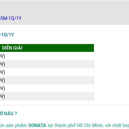
RB5M-1Q/1Y
M-1Q/1Y
DIỄN GIẢI
0V)
0V)
0V)
0V)
0V)
0V)
Ở ĐÂU ?
hức sản phẩm
SONATA
tại thành phố Hồ Chí Minh, với chất l