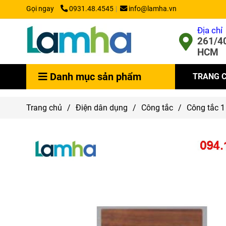
Gọi ngay
0931.48.4545
info@lamha.vn
Địa chỉ
261/40
HCM
Danh mục sản phẩm
TRANG 
Trang chủ
/
Điện dân dụng
/
Công tắc
/
Công tắc 