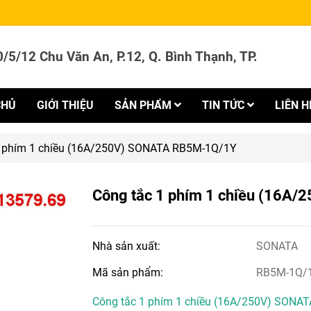
/5/12 Chu Văn An, P.12, Q. Bình Thạnh, TP.
CHỦ
GIỚI THIỆU
SẢN PHẨM
TIN TỨC
LIÊN H
1 phím 1 chiều (16A/250V) SONATA RB5M-1Q/1Y
Công tắc 1 phím 1 chiều (16
Nhà sản xuất:
SONATA
Mã sản phẩm:
RB5M-1Q/
Công tắc 1 phím 1 chiều (16A/250V) SONA