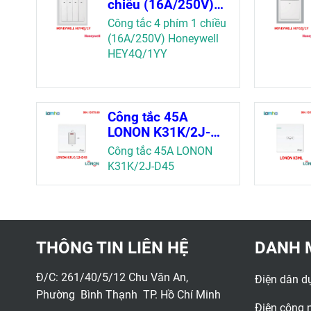
chiều (16A/250V)
Honeywell
Công tắc 4 phím 1 chiều
HEY4Q/1Y
(16A/250V) Honeywell
HEY4Q/1YY
Công tắc 45A
LONON K31K/2J-
D45
Công tắc 45A LONON
K31K/2J-D45
THÔNG TIN LIÊN HỆ
DANH 
Đ/C: 261/40/5/12 Chu Văn An,
Điện dân d
Phường Bình Thạnh TP. Hồ Chí Minh
Điện công 