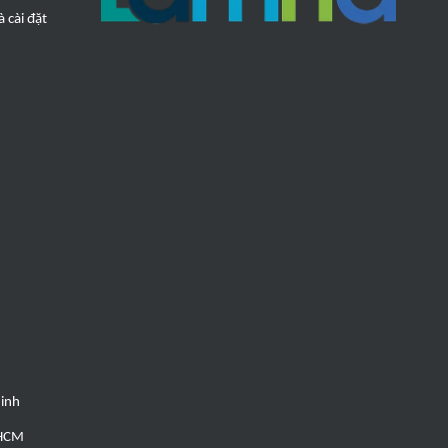
 cài đặt
Minh
 HCM