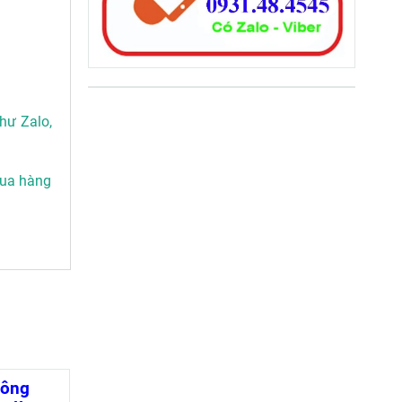
hư Zalo,
mua hàng
uông