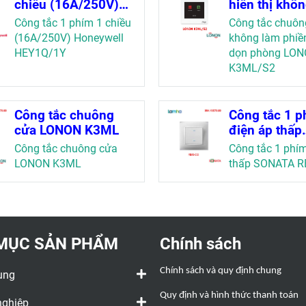
chiều (16A/250V)
hiển thị khô
Honeywell
phiền không
Công tắc 1 phím 1 chiều
Công tắc chuông
HEY1Q/1Y
phòng LONO
(16A/250V) Honeywell
không làm phiề
K3ML/S2
HEY1Q/1Y
dọn phòng LO
K3ML/S2
Công tắc chuông
Công tắc 1 p
cửa LONON K3ML
điện áp thấp
SONATA RB4
Công tắc chuông cửa
Công tắc 1 phím
LONON K3ML
thấp SONATA R
MỤC SẢN PHẨM
Chính sách
Chính sách và quy định chung
ụng
Quy định và hình thức thanh toán
nghiệp