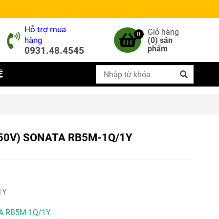
Hỗ trợ mua
Giỏ hàng
0
hàng
(
0
) sản
phẩm
0931.48.4545
Ệ
A/250V) SONATA RB5M-1Q/1Y
1Y
TA RB5M-1Q/1Y