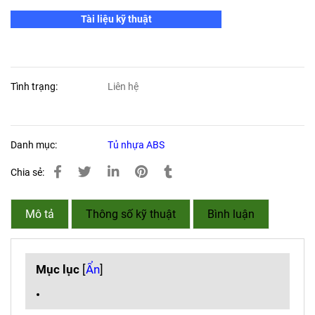
Tài liệu kỹ thuật
Tình trạng:
Liên hệ
Danh mục:
Tủ nhựa ABS
Chia sẻ:
Mô tả
Thông số kỹ thuật
Bình luận
Mục lục
[
Ẩn
]