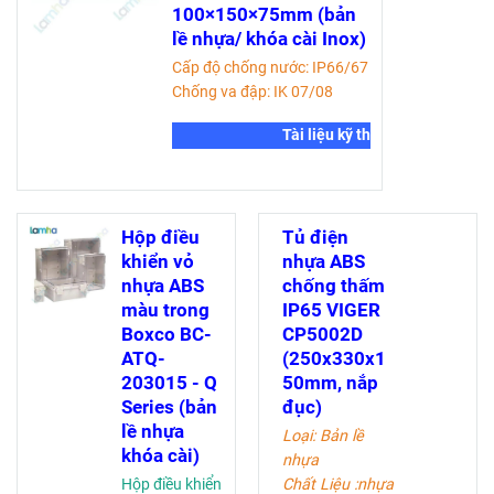
100×150×75mm (bản
lề nhựa/ khóa cài Inox)
Cấp độ chống nước: IP66/67
Chống va đập: IK 07/08
Tài liệu kỹ thuật
Hộp điều
Tủ điện
khiển vỏ
nhựa ABS
nhựa ABS
chống thấm
màu trong
IP65 VIGER
Boxco BC-
CP5002D
ATQ-
(250x330x1
203015 - Q
50mm, nắp
Series (bản
đục)
lề nhựa
Loại: Bản lề
khóa cài)
nhựa
Hộp điều khiển
Chất Liệu :nhựa