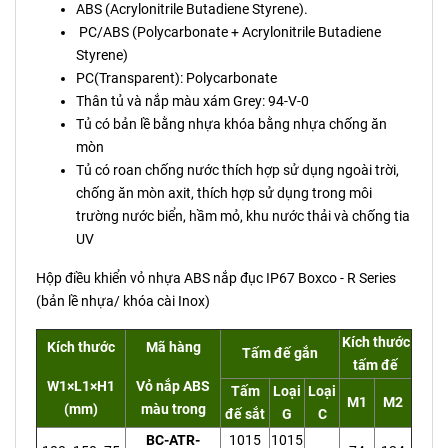
ABS (Acrylonitrile Butadiene Styrene).
PC/ABS (Polycarbonate + Acrylonitrile Butadiene
Styrene)
PC(Transparent): Polycarbonate
Thân tủ và nắp màu xám Grey: 94-V-0
Tủ có bản lề bằng nhựa khóa bằng nhựa chống ăn
mòn
Tủ có roan chống nước thích hợp sử dụng ngoài trời,
chống ăn mòn axit, thích hợp sử dụng trong môi
trường nước biển, hầm mỏ, khu nước thải và chống tia
UV
Hộp điều khiển vỏ nhựa ABS nắp đục IP67 Boxco - R Series
(bản lề nhựa/ khóa cài Inox)
Kích thước
Kích thước
Mã hàng
Tấm đế gắn
tấm đế
W1×L1×H1
Vỏ nắp ABS
Tấm
Loại
Loại
M1
M2
(mm)
màu trong
đế sắt
G
C
BC-ATR-
1015
1015