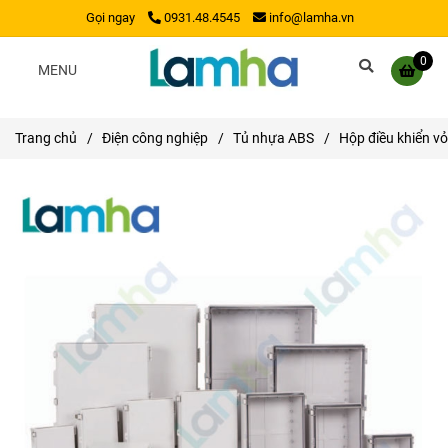
Gọi ngay
0931.48.4545
info@lamha.vn
0
MENU
Trang chủ
/
Điện công nghiệp
/
Tủ nhựa ABS
/
Hộp điều khiển v