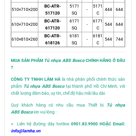
BC-ATR-
5171
5171
510×710×200
-
444
644
517120
SQ
C
BC-ATR-
6171
6171
610×710×200
-
544
644
617120
SQ
C
BC-ATR-
6181
6181
610×810×260
-
544
744
618126
SQ
C
MUA SẢN PHẨM
Tủ nhựa ABS Boxco
CHÍNH HÃNG Ở ĐÂU
?
CÔNG TY TNHH LÂM HÀ
là nhà phân phối chính thức sản
phẩm
Tủ nhựa ABS Boxco
tại thành phố Hồ Chí Minh, với
chất lượng đảm bảo, uy tín, chế độ hậu mãi lâu dài.
Quý khách hàng có nhu cầu mua Thiết bị
Tủ nhựa
ABS Boxco
xin vui lòng :
+ Liên hệ đường dây hotline
0901.83.9900 HOẶC Email:
info@lamha.vn