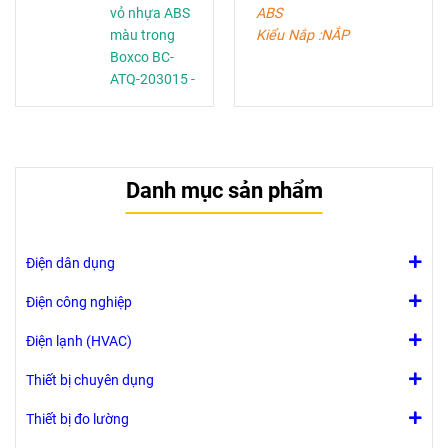
vỏ nhựa ABS
ABS
màu trong
Kiểu Nắp :NẮP
Boxco BC-
ĐỤC.
ATQ-203015 -
Kích Thước:
Q Series (bản
250x330x150
mm
lề nhựa khóa
Cấp Độ Chống
cài)
Nước: IP65
Cấp độ chống
Chống Va Đập:
Danh mục sản phẩm
nước: IP66/67
IK10.
Chống va đập:
IK 07/08
Điện dân dụng
Điện công nghiệp
Điện lạnh (HVAC)
Thiết bị chuyên dụng
Thiết bị đo lường