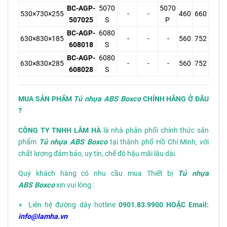
BC-AGP-
5070
5070
530×730×255
-
-
460
660
507025
S
P
BC-AGP-
6080
630×830×185
-
-
-
560
752
608018
S
BC-AGP-
6080
630×830×285
-
-
-
560
752
608028
S
MUA SẢN PHẨM
Tủ nhựa ABS Boxco
CHÍNH HÃNG Ở ĐÂU
?
CÔNG TY TNHH LÂM HÀ
là nhà phân phối chính thức sản
phẩm
Tủ nhựa ABS Boxco
tại thành phố Hồ Chí Minh, với
chất lượng đảm bảo, uy tín, chế độ hậu mãi lâu dài.
Quý khách hàng có nhu cầu mua Thiết bị
Tủ nhựa
ABS Boxco
xin vui lòng :
+ Liên hệ đường dây hotline
0901.83.9900 HOẶC Email:
info@lamha.vn