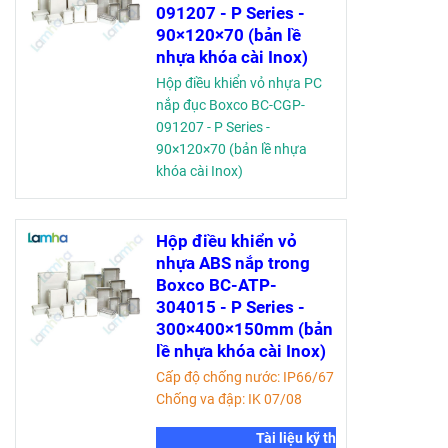
091207 - P Series -
90×120×70 (bản lề
nhựa khóa cài Inox)
Hộp điều khiển vỏ nhựa PC
nắp đục Boxco BC-CGP-
091207 - P Series -
90×120×70 (bản lề nhựa
khóa cài Inox)
Cấp độ chống nước: IP66/67
Chống va đập: IK 07/08
Hộp điều khiển vỏ
Tài liệu kỹ thuật
nhựa ABS nắp trong
Boxco BC-ATP-
304015 - P Series -
300×400×150mm (bản
lề nhựa khóa cài Inox)
Cấp độ chống nước: IP66/67
Chống va đập: IK 07/08
Tài liệu kỹ thuật