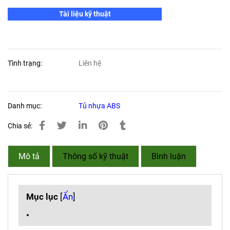
Tài liệu kỹ thuật
Tình trạng:
Liên hệ
Danh mục:
Tủ nhựa ABS
Chia sẻ:
Mô tả
Thông số kỹ thuật
Bình luận
Mục lục
[
Ẩn
]