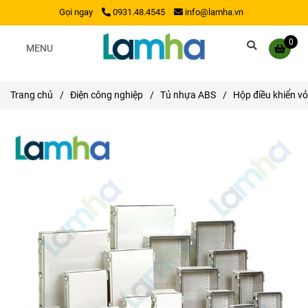
Gọi ngay
0931.48.4545
info@lamha.vn
0
MENU
Trang chủ
/
Điện công nghiệp
/
Tủ nhựa ABS
/
Hộp điều khiển v