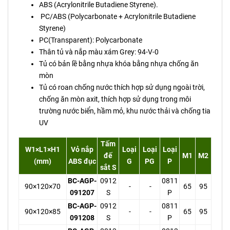
ABS (Acrylonitrile Butadiene Styrene).
PC/ABS (Polycarbonate + Acrylonitrile Butadiene
Styrene)
PC(Transparent): Polycarbonate
Thân tủ và nắp màu xám Grey: 94-V-0
Tủ có bản lề bằng nhựa khóa bằng nhựa chống ăn
mòn
Tủ có roan chống nước thích hợp sử dụng ngoài trời,
chống ăn mòn axit, thích hợp sử dụng trong môi
trường nước biển, hầm mỏ, khu nước thải và chống tia
UV
Tấm
W1×L1×H1
Vỏ nắp
Loại
Loại
Loại
đế
M1
M2
(mm)
ABS đục
G
PG
P
sắt S
BC-AGP-
0912
0811
90×120×70
-
-
65
95
091207
S
P
BC-AGP-
0912
0811
90×120×85
-
-
65
95
091208
S
P