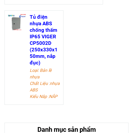
Tủ điện
nhựa ABS
chống thấm
IP65 VIGER
CP5002D
(250x330x1
50mm, nắp
đục)
Loại: Bản lề
nhựa
Chất Liệu :nhựa
ABS
Kiểu Nắp :NẮP
ĐỤC.
Kích Thước:
250x330x150
mm
Cấp Độ Chống
Danh mục sản phẩm
Nước: IP65