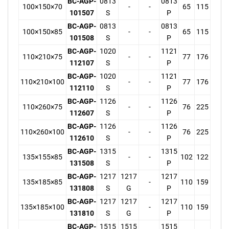
BC-AGP-
0813
0813
100×150×70
-
-
65
115
101507
S
P
BC-AGP-
0813
0813
100×150×85
-
-
65
115
101508
S
P
BC-AGP-
1020
1121
110×210×75
-
-
77
176
112107
S
P
BC-AGP-
1020
1121
110×210×100
-
-
77
176
112110
S
P
BC-AGP-
1126
1126
110×260×75
-
-
76
225
112607
S
P
BC-AGP-
1126
1126
110×260×100
-
-
76
225
112610
S
P
BC-AGP-
1315
1315
135×155×85
-
-
102
122
131508
S
P
BC-AGP-
1217
1217
1217
135×185×85
-
110
159
131808
S
G
P
BC-AGP-
1217
1217
1217
135×185×100
-
110
159
131810
S
G
P
BC-AGP-
1515
1515
1515